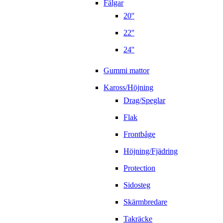
Fälgar
20''
22''
24''
Gummi mattor
Kaross/Höjning
Drag/Speglar
Flak
Frontbåge
Höjning/Fjädring
Protection
Sidosteg
Skärmbredare
Takräcke