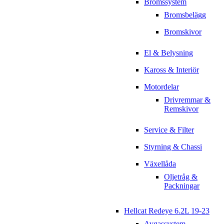
Bromssystem
Bromsbelägg
Bromskivor
El & Belysning
Kaross & Interiör
Motordelar
Drivremmar &
Remskivor
Service & Filter
Styrning & Chassi
Växellåda
Oljetråg &
Packningar
Hellcat Redeye 6.2L 19-23
Avgassystem