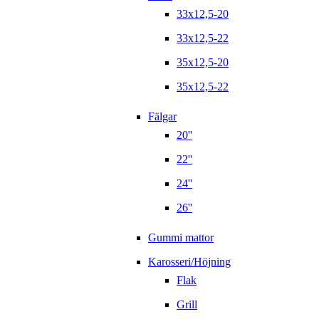
33x12,5-20
33x12,5-22
35x12,5-20
35x12,5-22
Fälgar
20''
22''
24''
26''
Gummi mattor
Karosseri/Höjning
Flak
Grill