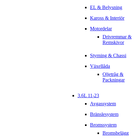
EL & Belysning
Kaross & Interiör
Motordelar
Drivremmar &
Remskivor
Styrning & Chassi
Växellåda
Oljetråg &
Packningar
3.6L 11-23
Avgassystem
Bränslesystem
Bromssystem
Bromsbelägg