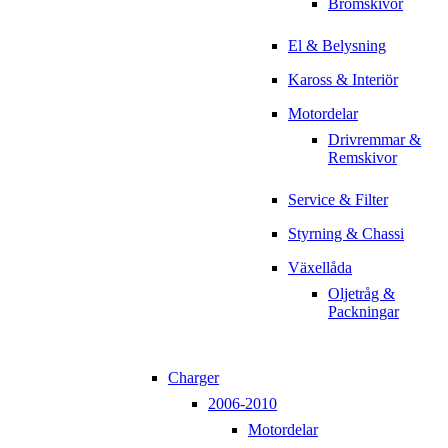
Bromskivor
El & Belysning
Kaross & Interiör
Motordelar
Drivremmar &
Remskivor
Service & Filter
Styrning & Chassi
Växellåda
Oljetråg &
Packningar
Charger
2006-2010
Motordelar