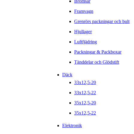
Bromsar
Framvagn
Grenrörs packningar och bult
Hjullager
Luftfjädring
Packningar & Packboxar
Tänddelar och Glödstift
Däck
33x12,5-20
33x12,5-22
35x12,5-20
35x12,5-22
Elektronik