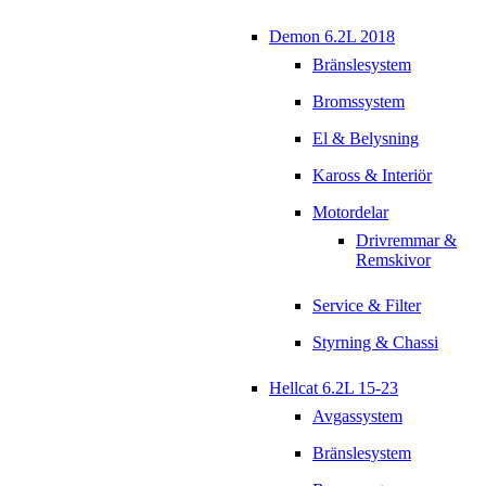
Demon 6.2L 2018
Bränslesystem
Bromssystem
El & Belysning
Kaross & Interiör
Motordelar
Drivremmar &
Remskivor
Service & Filter
Styrning & Chassi
Hellcat 6.2L 15-23
Avgassystem
Bränslesystem