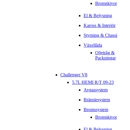
Bromskivor
El & Belysning
Kaross & Interiör
Styrning & Chassi
Växellåda
Oljetråg &
Packningar
Challenger V8
5.7L HEMI R/T 09-23
Avgassystem
Bränslesystem
Bromssystem
Bromskivor
El & Belysning