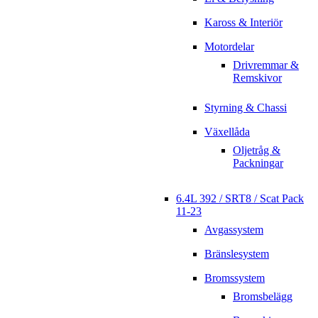
Kaross & Interiör
Motordelar
Drivremmar &
Remskivor
Styrning & Chassi
Växellåda
Oljetråg &
Packningar
6.4L 392 / SRT8 / Scat Pack
11-23
Avgassystem
Bränslesystem
Bromssystem
Bromsbelägg