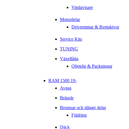
Vindavisare
Motordelar
Drivremmar & Remskivor
Service Kits
TUNING
Växellåda
Oljetråg & Packningar
RAM 1500 19-
Avgas
Bränsle
Bromsar och slitage delar
Fjädring
Däck