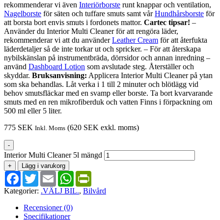
rekommenderar vi även
Interiörborste
runt knappar och ventilation,
Nagelborste
för säten och tuffare smuts samt vår
Hundhårsborste
för
att borsta bort envis smuts i fordonets mattor.
Cartec tipsar!
–
Använder du Interior Multi Cleaner för att rengöra läder,
rekommenderar vi att du använder
Leather Cream
för att återfukta
läderdetaljer så de inte torkar ut och spricker. – För att återskapa
nybilskänslan på instrumentbräda, dörrsidor och annan inredning –
använd
Dashboard Lotion
som avslutade steg. Återställer och
skyddar.
Bruksanvisning:
Applicera Interior Multi Cleaner på ytan
som ska behandlas. Låt verka i 1 till 2 minuter och blötlägg vid
behov smutsfläckar med en svamp eller borste. Ta bort kvarvarande
smuts med en ren mikrofiberduk och vatten Finns i förpackning om
500 ml eller 5 liter.
775
SEK
(
620
SEK
exkl. moms)
Inkl. Moms
-
Interior Multi Cleaner 5l mängd
+
Lägg i varukorg
Facebook
Twitter
Email
WhatsApp
PrintFriendly
Kategorier:
.VÄLJ BIL.
,
Bilvård
Recensioner (0)
Specifikationer