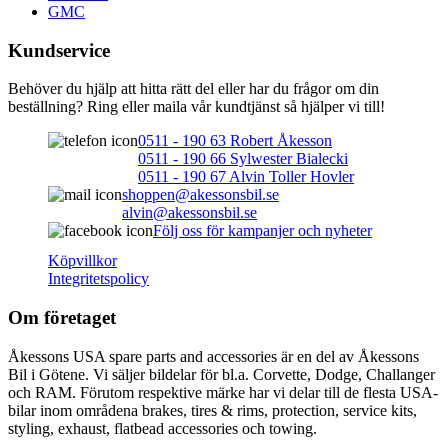
GMC
Kundservice
Behöver du hjälp att hitta rätt del eller har du frågor om din
beställning? Ring eller maila vår kundtjänst så hjälper vi till!
0511 - 190 63 Robert Åkesson
0511 - 190 66 Sylwester Bialecki
0511 - 190 67 Alvin Toller Hovler
shoppen@akessonsbil.se
alvin@akessonsbil.se
Följ oss för kampanjer och nyheter
Köpvillkor
Integritetspolicy
Om företaget
Åkessons USA spare parts and accessories är en del av Åkessons
Bil i Götene. Vi säljer bildelar för bl.a. Corvette, Dodge, Challanger
och RAM. Förutom respektive märke har vi delar till de flesta USA-
bilar inom områdena brakes, tires & rims, protection, service kits,
styling, exhaust, flatbead accessories och towing.