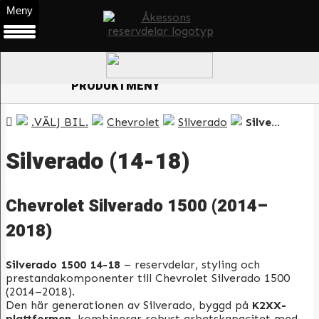
Meny
0
ÖPPNA
PRODUKTMENY
.VÄLJ BIL.
Chevrolet
Silverado
Silverado (14-18)
Silverado (14-18)
Chevrolet Silverado 1500 (2014–
2018)
Silverado 1500 14-18
– reservdelar, styling och
prestandakomponenter till Chevrolet Silverado 1500
(2014–2018).
Den här generationen av Silverado, byggd på
K2XX-
plattformen
, kombinerar robust arbetskapacitet med