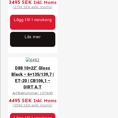
3495
SEK
Inkl. Moms
(
2796
SEK
exkl. moms)
Lägg till i varukorg
Läs mer
D88 10×22” Gloss
Black – 6×135/139,7 |
ET-20 | CB106,1 –
DIRT A.T
Artikelnummer:
107600
4495
SEK
Inkl. Moms
(
3596
SEK
exkl. moms)
Lägg till i varukorg