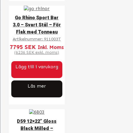
Go Rhino Sport Bar
3.0 – Svart Stål – För
Flak med Tonneau
Artikelnummer:
911003T
7795
SEK
Inkl. Moms
(
6236
SEK
exkl. moms)
Lägg till i varukorg
Läs mer
D59 12×22” Gloss
Black Milled –