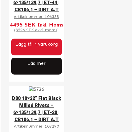
6×135/139,7 | ET-44 |
CB106,1 – DIRT A.T
Artikelnummer:
106338
4495
SEK
Inkl. Moms
(
3596
SEK
exkl. moms)
Lägg till i varukorg
Läs mer
D88 10×22” Flat Black
Milled Rivets –
6×135/139,7 | ET-20 |
CB106,1 – DIRT A.T
Artikelnummer:
107290