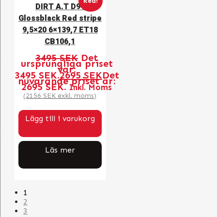
Rea!
DIRT A.T D91
Glossblack Red stripe
9,5×20 6×139,7 ET18
CB106,1
3495
SEK
Det
ursprungliga priset
var:
3495 SEK.
2695
SEK
Det
nuvarande priset är:
2695 SEK.
Inkl. Moms
(
2156
SEK
exkl. moms)
Lägg till i varukorg
Läs mer
1
2
3