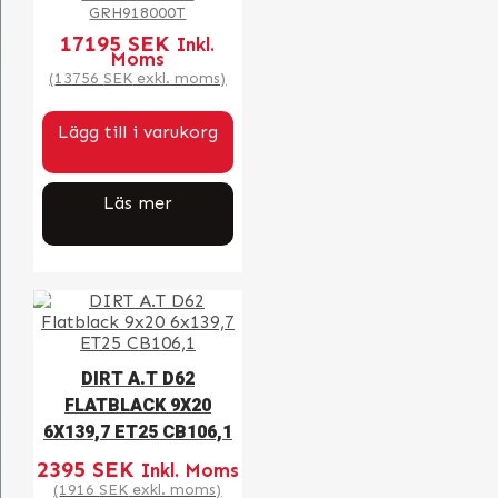
GRH918000T
17195
SEK
Inkl.
Moms
(
13756
SEK
exkl. moms)
Lägg till i varukorg
Läs mer
DIRT A.T D62
FLATBLACK 9X20
6X139,7 ET25 CB106,1
2395
SEK
Inkl. Moms
(
1916
SEK
exkl. moms)