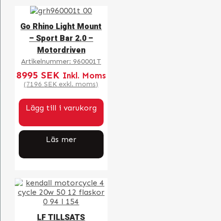
Go Rhino Light Mount
– Sport Bar 2.0 –
Motordriven
Artikelnummer:
960001T
8995
SEK
Inkl. Moms
(
7196
SEK
exkl. moms)
Lägg till i varukorg
Läs mer
LF TILLSATS