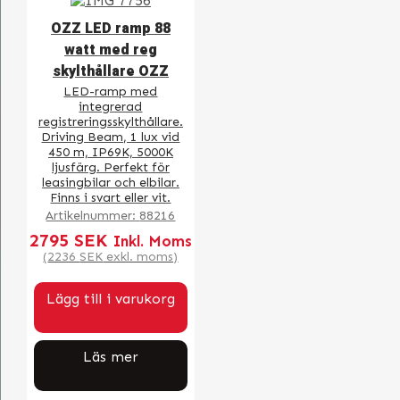
OZZ LED ramp 88
watt med reg
skylthållare OZZ
LED-ramp med
integrerad
registreringsskylthållare.
Driving Beam, 1 lux vid
450 m, IP69K, 5000K
ljusfärg. Perfekt för
leasingbilar och elbilar.
Finns i svart eller vit.
Artikelnummer:
88216
2795
SEK
Inkl. Moms
(
2236
SEK
exkl. moms)
Lägg till i varukorg
Läs mer