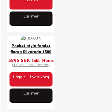
Läs mer
Pocket style fender
flares Silverado 1500
5895
SEK
Inkl. Moms
(
4716
SEK
exkl. moms)
Lägg till i varukorg
Läs mer