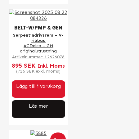
BELT-W/PMP & GEN
Serpentindrivsrem – V-
ribbad
ACDelco – GM
originalutrustning
Artikelnummer:
12626076
895
SEK
Inkl. Moms
(
716
SEK
exkl. moms)
Lägg till i varukorg
Läs mer