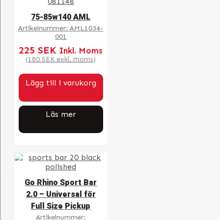
75-85w140 AML
Artikelnummer:
AML1034-
001
225
SEK
Inkl. Moms
(
180
SEK
exkl. moms)
Lägg till i varukorg
Läs mer
Go Rhino Sport Bar
2.0 – Universal för
Full Size Pickup
Artikelnummer: