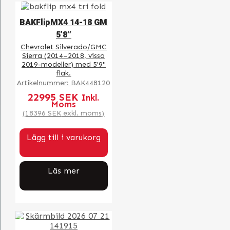
BAKFlipMX4 14-18 GM
5’8″
Chevrolet Silverado/GMC
Sierra (2014–2018, vissa
2019-modeller) med 5'9"
flak.
Artikelnummer:
BAK448120
22995
SEK
Inkl.
Moms
(
18396
SEK
exkl. moms)
Lägg till i varukorg
Läs mer