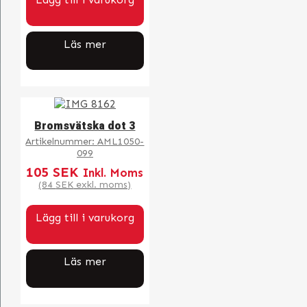
Läs mer
Bromsvätska dot 3
Artikelnummer:
AML1050-
099
105
SEK
Inkl. Moms
(
84
SEK
exkl. moms)
Lägg till i varukorg
Läs mer