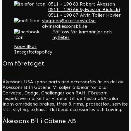
0511 - 190 63 Robert Åkesson
0511 - 190 66 Sylwester Bialecki
0511 - 190 67 Alvin Toller Hovler
shoppen@akessonsbil.se
alvin@akessonsbil.se
Följ oss för kampanjer och
nyheter
Köpvillkor
Integritetspolicy
Om företaget
Åkessons USA spare parts and accessories är en del av
Åkessons Bil i Götene. Vi säljer bildelar för bl.a.
Corvette, Dodge, Challanger och RAM. Förutom
respektive märke har vi delar till de flesta USA-bilar
inom områdena brakes, tires & rims, protection, service
kits, styling, exhaust, flatbead accessories och towing.
Åkessons Bil i Götene AB