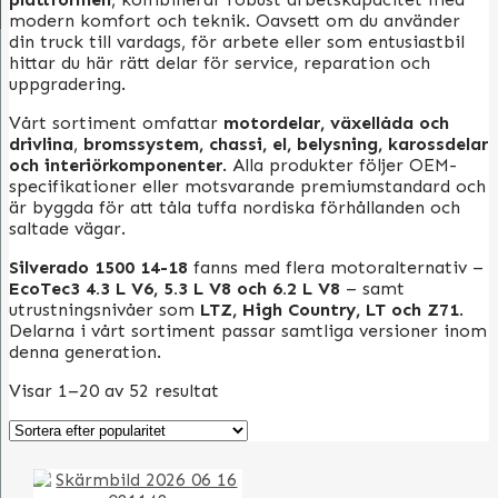
modern komfort och teknik. Oavsett om du använder
din truck till vardags, för arbete eller som entusiastbil
hittar du här rätt delar för service, reparation och
uppgradering.
Vårt sortiment omfattar
motordelar, växellåda och
drivlina
,
bromssystem, chassi, el, belysning, karossdelar
och interiörkomponenter
. Alla produkter följer OEM-
specifikationer eller motsvarande premiumstandard och
är byggda för att tåla tuffa nordiska förhållanden och
saltade vägar.
Silverado 1500 14-18
fanns med flera motoralternativ –
EcoTec3 4.3 L V6, 5.3 L V8 och 6.2 L V8
– samt
utrustningsnivåer som
LTZ, High Country, LT och Z71
.
Delarna i vårt sortiment passar samtliga versioner inom
denna generation.
Visar 1–20 av 52 resultat