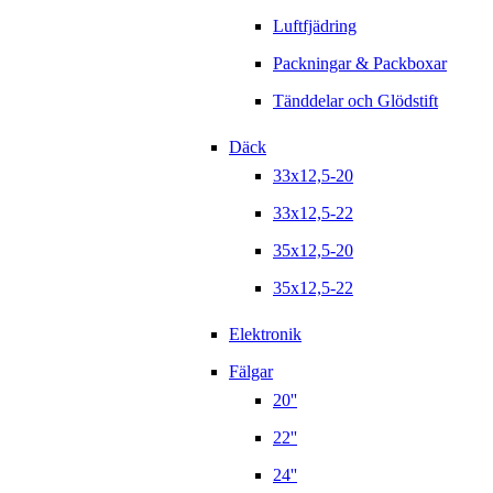
Luftfjädring
Packningar & Packboxar
Tänddelar och Glödstift
Däck
33x12,5-20
33x12,5-22
35x12,5-20
35x12,5-22
Elektronik
Fälgar
20''
22''
24''