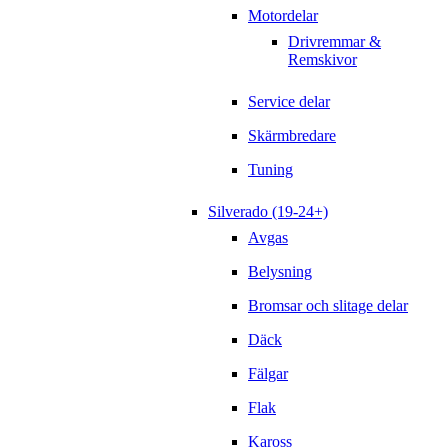
Motordelar
Drivremmar &
Remskivor
Service delar
Skärmbredare
Tuning
Silverado (19-24+)
Avgas
Belysning
Bromsar och slitage delar
Däck
Fälgar
Flak
Kaross