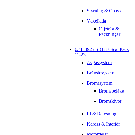
Styrning & Chassi
Växellåda
Oljetråg &
Packningar
6.4L 392 / SRT8 / Scat Pack
11-23
Avgassystem
Bränslesystem
Bromssystem
Bromsbelägg
Bromskivor
El & Belysning
Kaross & Interiör
Motordelar