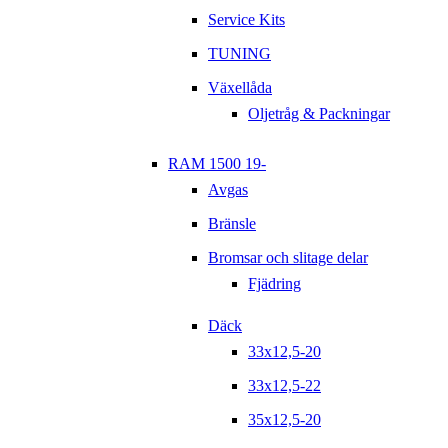
Service Kits
TUNING
Växellåda
Oljetråg & Packningar
RAM 1500 19-
Avgas
Bränsle
Bromsar och slitage delar
Fjädring
Däck
33x12,5-20
33x12,5-22
35x12,5-20