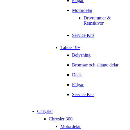
Fälgar
Motordelar
Drivremmar &
Remskivor
Service Kits
Tahoe 19+
Belysning
Bromsar och slitage delar
Däck
Fälgar
Service Kits
Chrysler
Chrysler 300
Motordelar