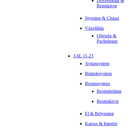
Drivremmar &
Remskivor
Styrning & Chassi
Växellåda
Oljetråg &
Packningar
3.6L 11-23
Avgassystem
Bränslesystem
Bromssystem
Bromsbelägg
Bromskivor
El & Belysning
Kaross & Interiör