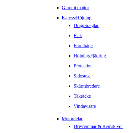
Gummi mattor
Kaross/Höjning
Drag/Speglar
Flak
Frontbåge
Höjning/Fjädring
Protection
Sidosteg
Skärmbredare
Takräcke
Vindavisare
Motordelar
Drivremmar & Remskivor