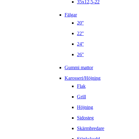
35x12,5-22
Fälgar
20''
22''
24''
26''
Gummi mattor
Karosseri/Höjning
Flak
Grill
Höjning
Sidosteg
Skärmbredare
Stänkskydd