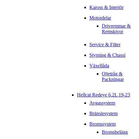
Kaross & Interiör
Motordelar
Drivremmar &
Remskivor
Service & Filter
Styrning & Chassi
Växellåda
Oljetråg &
Packningar
Hellcat Redeye 6.2L 19-23
Avgassystem
Bränslesystem
Bromssystem
Bromsbelägg