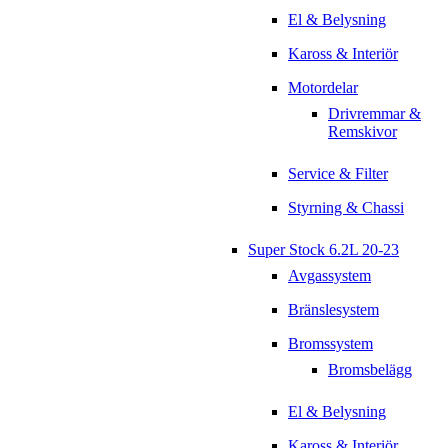
El & Belysning
Kaross & Interiör
Motordelar
Drivremmar &
Remskivor
Service & Filter
Styrning & Chassi
Super Stock 6.2L 20-23
Avgassystem
Bränslesystem
Bromssystem
Bromsbelägg
El & Belysning
Kaross & Interiör