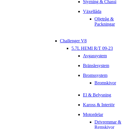
Styrning & Chassi
Växellåda
Oljetråg &
Packningar
Challenger V8
5.7L HEMI R/T 09-23
Avgassystem
Bränslesystem
Bromssystem
Bromskivor
El & Belysning
Kaross & Interiör
Motordelar
Drivremmar &
Remskivor