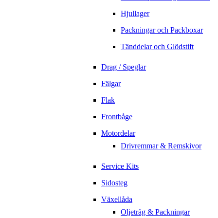
Hjullager
Packningar och Packboxar
Tänddelar och Glödstift
Drag / Speglar
Fälgar
Flak
Frontbåge
Motordelar
Drivremmar & Remskivor
Service Kits
Sidosteg
Växellåda
Oljetråg & Packningar