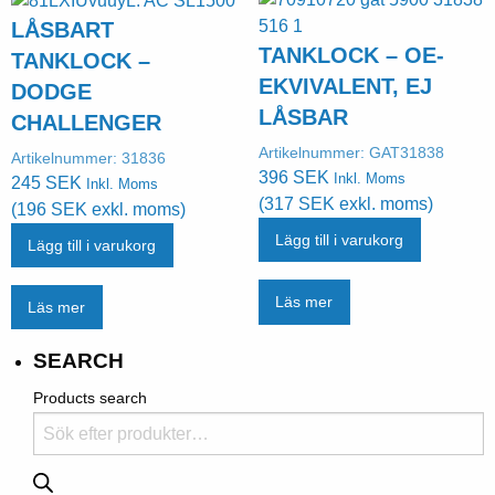
LÅSBART
TANKLOCK – OE-
TANKLOCK –
EKVIVALENT, EJ
DODGE
LÅSBAR
CHALLENGER
Artikelnummer:
GAT31838
Artikelnummer:
31836
396
SEK
Inkl. Moms
245
SEK
Inkl. Moms
(
317
SEK
exkl. moms)
(
196
SEK
exkl. moms)
Lägg till i varukorg
Lägg till i varukorg
Läs mer
Läs mer
SEARCH
Products search