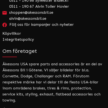
0511 - 190 66 Sylwester Bialecki
0511 - 190 67 Alvin Toller Hovler
shoppen@akessonsbil.se
alvin@akessonsbil.se
Följ oss för kampanjer och nyheter
Köpvillkor
Integritetspolicy
Om företaget
Åkessons USA spare parts and accessories är en del av
Åkessons Bil i Götene. Vi säljer bildelar för bl.a.
Corvette, Dodge, Challanger och RAM. Förutom
respektive märke har vi delar till de flesta USA-bilar
inom områdena brakes, tires & rims, protection,
service kits, styling, exhaust, flatbead accessories och
towing.