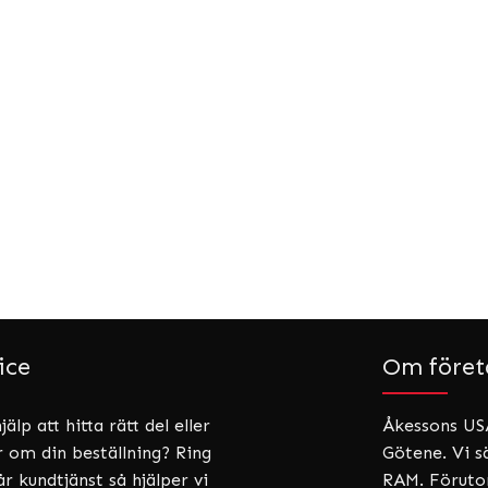
ice
Om föret
älp att hitta rätt del eller
Åkessons USA
r om din beställning? Ring
Götene. Vi sä
år kundtjänst så hjälper vi
RAM. Förutom