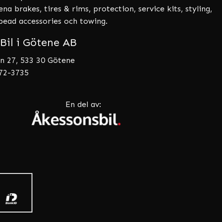
a brakes, tires & rims, protection, service kits, styling,
tbead accessories och towing.
Bil i Götene AB
n 27, 533 30 Götene
072-3735
En del av: