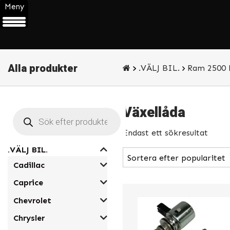
Meny
Alla produkter
.VÄLJ BIL.
Ram 2500 
Växellåda
Products
search
Endast ett sökresultat
.VÄLJ BIL.
Cadillac
Caprice
Chevrolet
Chrysler