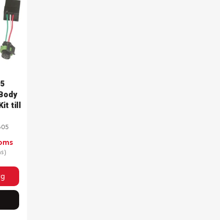
05
 Body
t till
605
Moms
s)
rg