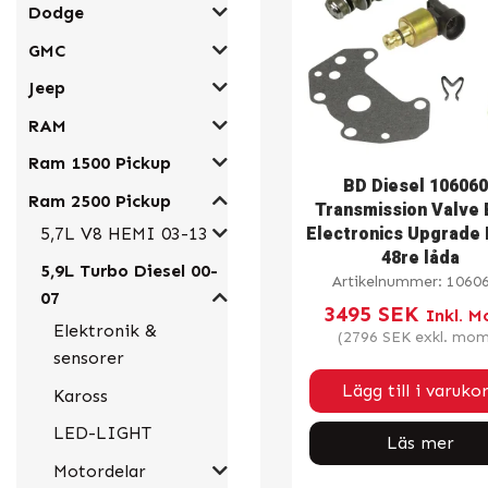
Dodge
GMC
Jeep
RAM
Ram 1500 Pickup
BD Diesel 10606
Ram 2500 Pickup
Transmission Valve
Electronics Upgrade Ki
5,7L V8 HEMI 03-13
48re låda
5,9L Turbo Diesel 00-
Artikelnummer:
1060
07
3495
SEK
Inkl. 
Elektronik &
(
2796
SEK
exkl. mom
sensorer
Lägg till i varuko
Kaross
LED-LIGHT
Läs mer
Motordelar