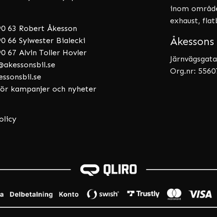
inom områden
exhaust, fla
90 63 Robert Åkesson
Åkessons 
0 66 Sylwester Bialecki
0 67 Alvin Toller Hovler
Järnvägsgata
akessonsbil.se
Org.nr: 556
essonsbil.se
 för kampanjer och nyheter
olicy