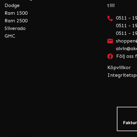
Dodge
till!
Ram 1500
0511 - 1
Ram 2500
0511 - 19
Silverado
0511 - 19
GMC
shoppen@
alvin@ak
Följ oss
Köpvillkor
Integritetsp