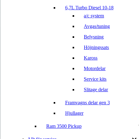
6,7L Turbo Diesel 10-18
a/c system
Avgas/tuning
Belysning
Höjningssats
Kaross
Motordelar
Service kits
Slitage delar
Framvagns delar gen 3
Hjullager
Ram 3500 Pickup