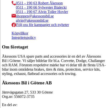
0511 - 190 63 Robert Åkesson
0511 - 190 66 Sylwester Bialecki
0511 - 190 67 Alvin Toller Hovler
shoppen@akessonsbil.se
alvin@akessonsbil.se
Följ oss för kampanjer och nyheter
Köpvillkor
Integritetspolicy
Om företaget
Åkessons USA spare parts and accessories är en del av Åkessons
Bil i Götene. Vi säljer bildelar för bl.a. Corvette, Dodge, Challanger
och RAM. Förutom respektive märke har vi delar till de flesta USA-
bilar inom områdena brakes, tires & rims, protection, service kits,
styling, exhaust, flatbead accessories och towing.
Åkessons Bil i Götene AB
Järnvägsgatan 27, 533 30 Götene
Org.nr: 556072-3735
En del av: