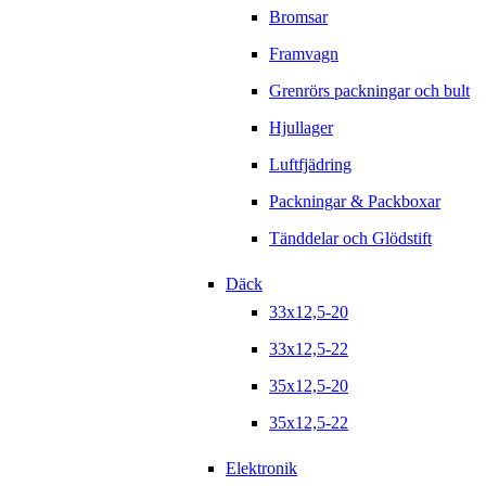
Bromsar
Framvagn
Grenrörs packningar och bult
Hjullager
Luftfjädring
Packningar & Packboxar
Tänddelar och Glödstift
Däck
33x12,5-20
33x12,5-22
35x12,5-20
35x12,5-22
Elektronik