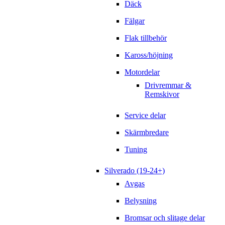
Däck
Fälgar
Flak tillbehör
Kaross/höjning
Motordelar
Drivremmar &
Remskivor
Service delar
Skärmbredare
Tuning
Silverado (19-24+)
Avgas
Belysning
Bromsar och slitage delar