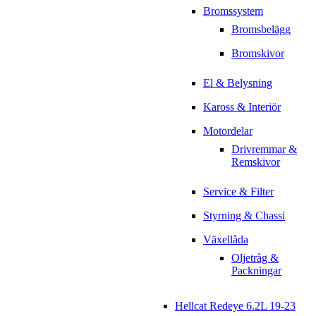
Bromssystem
Bromsbelägg
Bromskivor
El & Belysning
Kaross & Interiör
Motordelar
Drivremmar &
Remskivor
Service & Filter
Styrning & Chassi
Växellåda
Oljetråg &
Packningar
Hellcat Redeye 6.2L 19-23