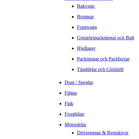
Bakvagn
Bromsar
Framvagn
Grenrörspackningar och Bult
Hjullager
Packningar och Packboxar
Tänddelar och Glödstift
Drag / Speglar
Fälgar
Flak
Frontbåge
Motordelar
Drivremmar & Remskivor