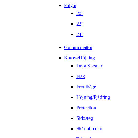
Fälgar
20''
22''
24''
Gummi mattor
Kaross/Höjning
Drag/Speglar
Flak
Frontbåge
Höjning/Fjädring
Protection
Sidosteg
Skärmbredare