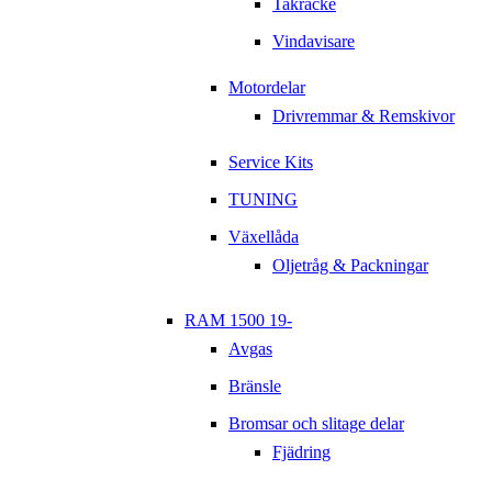
Takräcke
Vindavisare
Motordelar
Drivremmar & Remskivor
Service Kits
TUNING
Växellåda
Oljetråg & Packningar
RAM 1500 19-
Avgas
Bränsle
Bromsar och slitage delar
Fjädring