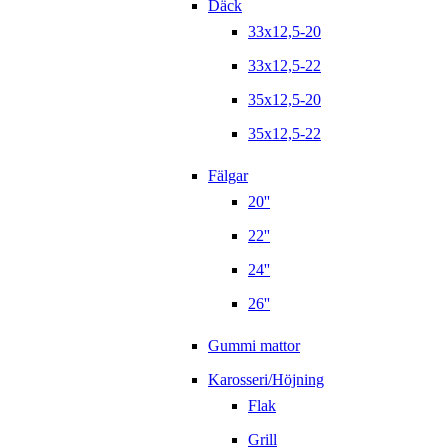
Däck
33x12,5-20
33x12,5-22
35x12,5-20
35x12,5-22
Fälgar
20''
22''
24''
26''
Gummi mattor
Karosseri/Höjning
Flak
Grill