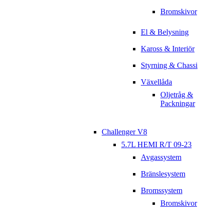
Bromskivor
El & Belysning
Kaross & Interiör
Styrning & Chassi
Växellåda
Oljetråg &
Packningar
Challenger V8
5.7L HEMI R/T 09-23
Avgassystem
Bränslesystem
Bromssystem
Bromskivor