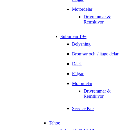
Motordelar
Drivremmar &
Remskivor
Suburban 19+
Belysning
Bromsar och slitage delar
Däck
Fälgar
Motordelar
Drivremmar &
Remskivor
Service Kits
Tahoe