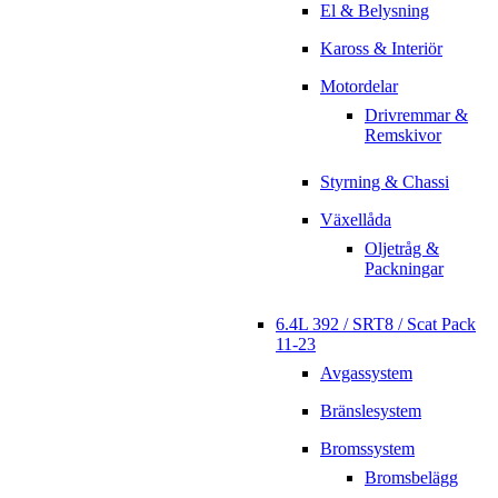
El & Belysning
Kaross & Interiör
Motordelar
Drivremmar &
Remskivor
Styrning & Chassi
Växellåda
Oljetråg &
Packningar
6.4L 392 / SRT8 / Scat Pack
11-23
Avgassystem
Bränslesystem
Bromssystem
Bromsbelägg