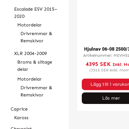
Escalade ESV 2015–
2020
Motordelar
Drivremmar &
Remskivor
Hjulnav 06-08 2500/
XLR 2004-2009
Artikelnummer:
MEVH51
Broms & slitage
4395
SEK
Inkl. 
delar
(
3516
SEK
exkl. mom
Motordelar
Lägg till i varuko
Drivremmar &
Remskivor
Läs mer
Caprice
Kaross
Chevrolet