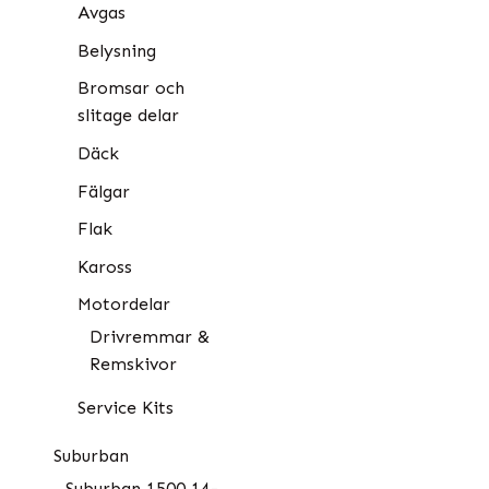
Avgas
Belysning
Bromsar och
slitage delar
Däck
Fälgar
Flak
Kaross
Motordelar
Drivremmar &
Remskivor
Service Kits
Suburban
Suburban 1500 14-