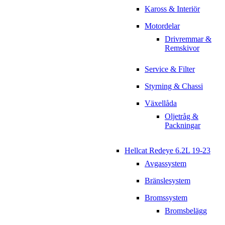
Kaross & Interiör
Motordelar
Drivremmar &
Remskivor
Service & Filter
Styrning & Chassi
Växellåda
Oljetråg &
Packningar
Hellcat Redeye 6.2L 19-23
Avgassystem
Bränslesystem
Bromssystem
Bromsbelägg