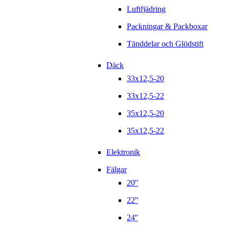
Luftfjädring
Packningar & Packboxar
Tänddelar och Glödstift
Däck
33x12,5-20
33x12,5-22
35x12,5-20
35x12,5-22
Elektronik
Fälgar
20''
22''
24''