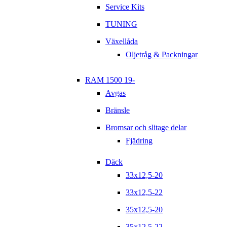
Service Kits
TUNING
Växellåda
Oljetråg & Packningar
RAM 1500 19-
Avgas
Bränsle
Bromsar och slitage delar
Fjädring
Däck
33x12,5-20
33x12,5-22
35x12,5-20
35x12,5-22