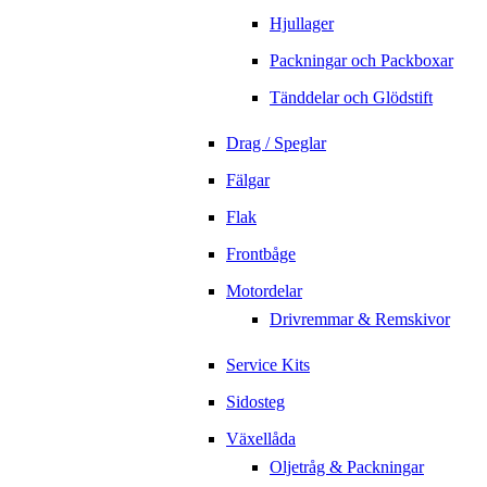
Hjullager
Packningar och Packboxar
Tänddelar och Glödstift
Drag / Speglar
Fälgar
Flak
Frontbåge
Motordelar
Drivremmar & Remskivor
Service Kits
Sidosteg
Växellåda
Oljetråg & Packningar