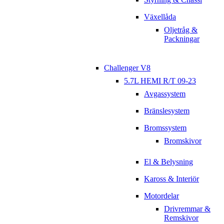
Växellåda
Oljetråg &
Packningar
Challenger V8
5.7L HEMI R/T 09-23
Avgassystem
Bränslesystem
Bromssystem
Bromskivor
El & Belysning
Kaross & Interiör
Motordelar
Drivremmar &
Remskivor