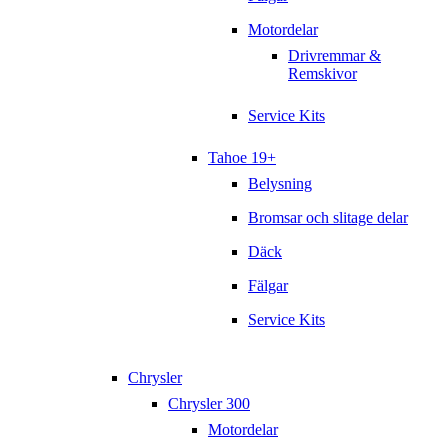
Motordelar
Drivremmar &
Remskivor
Service Kits
Tahoe 19+
Belysning
Bromsar och slitage delar
Däck
Fälgar
Service Kits
Chrysler
Chrysler 300
Motordelar