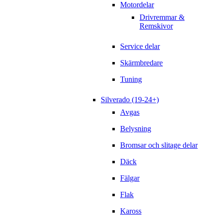
Motordelar
Drivremmar &
Remskivor
Service delar
Skärmbredare
Tuning
Silverado (19-24+)
Avgas
Belysning
Bromsar och slitage delar
Däck
Fälgar
Flak
Kaross