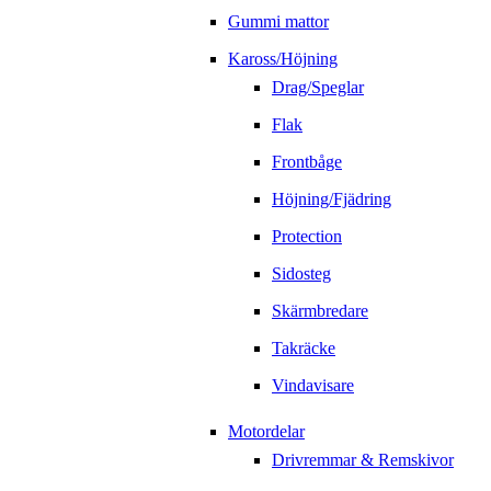
Gummi mattor
Kaross/Höjning
Drag/Speglar
Flak
Frontbåge
Höjning/Fjädring
Protection
Sidosteg
Skärmbredare
Takräcke
Vindavisare
Motordelar
Drivremmar & Remskivor