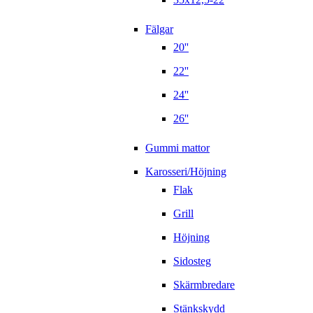
Fälgar
20''
22''
24''
26''
Gummi mattor
Karosseri/Höjning
Flak
Grill
Höjning
Sidosteg
Skärmbredare
Stänkskydd