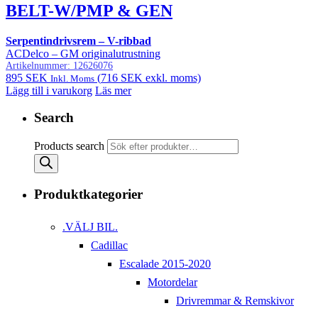
BELT-W/PMP & GEN
Serpentindrivsrem – V-ribbad
ACDelco – GM originalutrustning
Artikelnummer:
12626076
895
SEK
(
716
SEK
exkl. moms)
Inkl. Moms
Lägg till i varukorg
Läs mer
Search
Products search
Produktkategorier
.VÄLJ BIL.
Cadillac
Escalade 2015-2020
Motordelar
Drivremmar & Remskivor