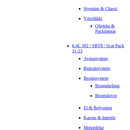
Styrning & Chassi
Växellåda
Oljetråg &
Packningar
6.4L 392 / SRT8 / Scat Pack
11-23
Avgassystem
Bränslesystem
Bromssystem
Bromsbelägg
Bromskivor
El & Belysning
Kaross & Interiör
Motordelar