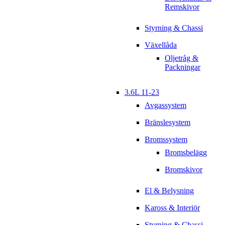
Remskivor
Styrning & Chassi
Växellåda
Oljetråg &
Packningar
3.6L 11-23
Avgassystem
Bränslesystem
Bromssystem
Bromsbelägg
Bromskivor
El & Belysning
Kaross & Interiör
Styrning & Chassi