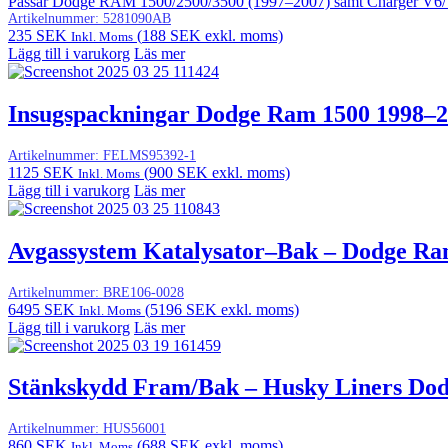
Passar Dodge RAM 1500/2500/3500 (1997–2007) samt Charger V6/
Artikelnummer:
5281090AB
235
SEK
(
188
SEK
exkl. moms)
Inkl. Moms
Lägg till i varukorg
Läs mer
Insugspackningar Dodge Ram 1500 1998–
Artikelnummer:
FELMS95392-1
1125
SEK
(
900
SEK
exkl. moms)
Inkl. Moms
Lägg till i varukorg
Läs mer
Avgassystem Katalysator–Bak – Dodge Ram
Artikelnummer:
BRE106-0028
6495
SEK
(
5196
SEK
exkl. moms)
Inkl. Moms
Lägg till i varukorg
Läs mer
Stänkskydd Fram/Bak – Husky Liners Do
Artikelnummer:
HUS56001
860
SEK
(
688
SEK
exkl. moms)
Inkl. Moms