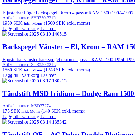
Backspegel Höger – El, Krom – RAM 150
Eljusterbar höger backspegel i krom – passar RAM 1500 1994–1997.
Artikelnummer:
SHR330-321R
1950
SEK
(
1560
SEK
exkl. moms)
Inkl. Moms
Lägg till i varukorg
Läs mer
Backspegel Vänster – El, Krom – RAM 15
Eljusterbar vänster backspegel i krom – passar RAM 1500 1994–199
Artikelnummer:
SHR330-321L
1560
SEK
(
1248
SEK
exkl. moms)
Inkl. Moms
Lägg till i varukorg
Läs mer
Tändstift MSD Iridium – Dodge Ram 1500
Artikelnummer:
MSD37274
175
SEK
(
140
SEK
exkl. moms)
Inkl. Moms
Lägg till i varukorg
Läs mer
Tändstift OE – AC Delco Double Platinum