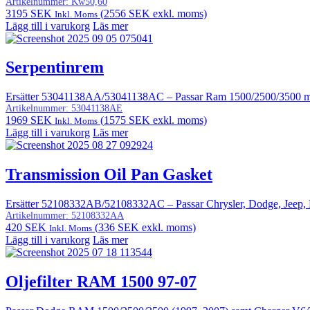
Artikelnummer:
Kw50,60
3195
SEK
(
2556
SEK
exkl. moms)
Inkl. Moms
Lägg till i varukorg
Läs mer
Serpentinrem
Ersätter 53041138AA/53041138AC – Passar Ram 1500/2500/3500 me
Artikelnummer:
53041138AE
1969
SEK
(
1575
SEK
exkl. moms)
Inkl. Moms
Lägg till i varukorg
Läs mer
Transmission Oil Pan Gasket
Ersätter 52108332AB/52108332AC – Passar Chrysler, Dodge, Jeep, 
Artikelnummer:
52108332AA
420
SEK
(
336
SEK
exkl. moms)
Inkl. Moms
Lägg till i varukorg
Läs mer
Oljefilter RAM 1500 97-07