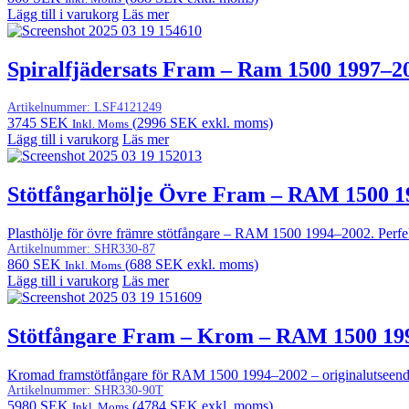
Lägg till i varukorg
Läs mer
Spiralfjädersats Fram – Ram 1500 1997–2
Artikelnummer:
LSF4121249
3745
SEK
(
2996
SEK
exkl. moms)
Inkl. Moms
Lägg till i varukorg
Läs mer
Stötfångarhölje Övre Fram – RAM 1500 1
Plasthölje för övre främre stötfångare – RAM 1500 1994–2002. Perfe
Artikelnummer:
SHR330-87
860
SEK
(
688
SEK
exkl. moms)
Inkl. Moms
Lägg till i varukorg
Läs mer
Stötfångare Fram – Krom – RAM 1500 19
Kromad framstötfångare för RAM 1500 1994–2002 – originalutseende
Artikelnummer:
SHR330-90T
5980
SEK
(
4784
SEK
exkl. moms)
Inkl. Moms