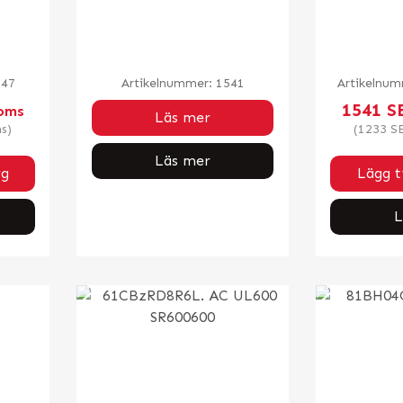
947
Artikelnummer:
1541
Artikelnu
1541
S
Moms
Läs mer
s)
(
1233
S
Läs mer
rg
Lägg ti
L