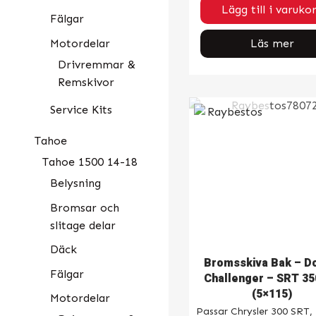
Lägg till i varuko
Fälgar
Motordelar
Läs mer
Drivremmar &
Remskivor
Service Kits
Tahoe
Tahoe 1500 14-18
Belysning
Bromsar och
slitage delar
Däck
Bromsskiva Bak – D
Fälgar
Challenger – SRT 3
(5×115)
Motordelar
Passar Chrysler 300 SRT