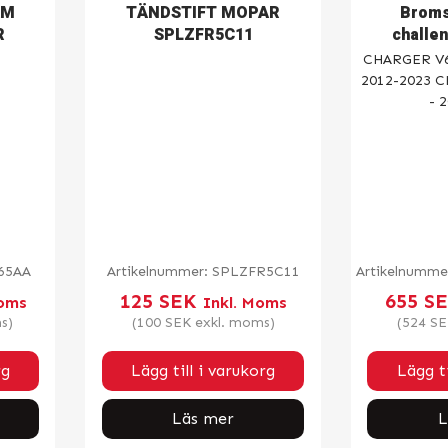
AM
TÄNDSTIFT MOPAR
Broms
R
SPLZFR5C11
challe
CHARGER V6,
2012-2023 
- 
65AA
Artikelnummer:
SPLZFR5C11
Artikelnumme
125
SEK
655
S
Moms
Inkl. Moms
s)
(
100
SEK
exkl. moms)
(
524
SE
rg
Lägg till i varukorg
Lägg ti
Läs mer
L