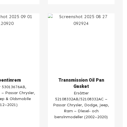
pentinrem
Transmission Oil Pan
Gasket
r 53013676AB,
– Passar Chrysler,
Ersätter
ep & Oldsmobile
52108332AB/52108332AC –
012–2021)
Passar Chrysler, Dodge, Jeep,
Ram – Diesel- och
bensinmodeller (2002–2020)