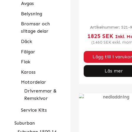
Avgas
Belysning
Bromsar och
Artikelnummer:
521-
slitage delar
1825
SEK
Inkl. 
Däck
(
1460
SEK
exkl. mom
Fälgar
Lägg till i varuko
Flak
Läs mer
Kaross
Motordelar
Drivremmar &
Remskivor
Service Kits
Suburban
Suburban 1500 14-