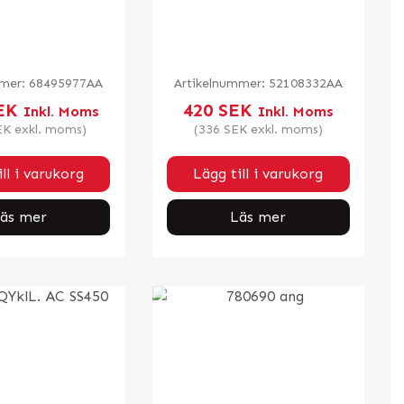
mmer:
68495977AA
Artikelnummer:
52108332AA
EK
420
SEK
Inkl. Moms
Inkl. Moms
EK
exkl. moms)
(
336
SEK
exkl. moms)
ll i varukorg
Lägg till i varukorg
äs mer
Läs mer