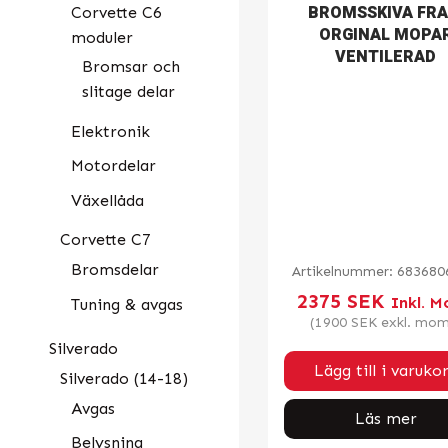
BROMSSKIVA FR
Corvette C6
ORGINAL MOPA
moduler
VENTILERAD
Bromsar och
slitage delar
Elektronik
Motordelar
Växellåda
Corvette C7
Bromsdelar
Artikelnummer:
683680
2375
SEK
Inkl. 
Tuning & avgas
(
1900
SEK
exkl. mom
Silverado
Lägg till i varuko
Silverado (14-18)
Avgas
Läs mer
Belysning