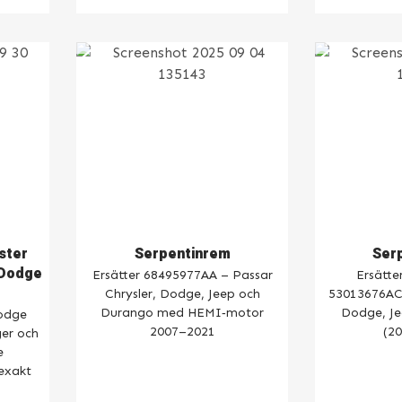
ster
Serpentinrem
Ser
/Dodge
Ersätter 68495977AA – Passar
Ersätte
Chrysler, Dodge, Jeep och
53013676AC 
Durango med HEMI‑motor
Dodge, Je
Dodge
2007–2021
(2
er och
e
exakt