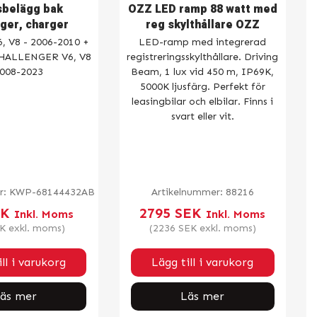
belägg bak
OZZ LED ramp 88 watt med
nger, charger
reg skylthållare OZZ
 V8 - 2006-2010 +
LED-ramp med integrerad
CHALLENGER V6, V8
registreringsskylthållare. Driving
2008-2023
Beam, 1 lux vid 450 m, IP69K,
5000K ljusfärg. Perfekt för
leasingbilar och elbilar. Finns i
svart eller vit.
r:
KWP-68144432AB
Artikelnummer:
88216
EK
2795
SEK
Inkl. Moms
Inkl. Moms
K
exkl. moms)
(
2236
SEK
exkl. moms)
ll i varukorg
Lägg till i varukorg
äs mer
Läs mer