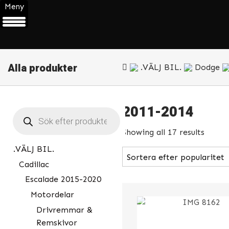
Meny
Alla produkter
.VÄLJ BIL.
Dodge
2011-2014
Products
search
Showing all 17 results
.VÄLJ BIL.
Cadillac
Escalade 2015-2020
Motordelar
Drivremmar &
Remskivor