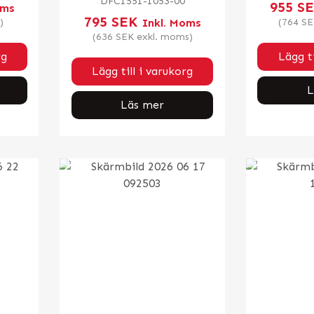
DFC1551-1053-00
955
S
oms
795
SEK
)
Inkl. Moms
(
764
SE
(
636
SEK
exkl. moms)
rg
Lägg ti
Lägg till i varukorg
L
Läs mer