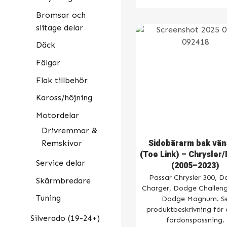
Bromsar och
slitage delar
Däck
Fälgar
Flak tillbehör
Kaross/höjning
Motordelar
Drivremmar &
Sidobärarm bak vän
Remskivor
(Toe Link) – Chrysler
Service delar
(2005–2023)
Passar Chrysler 300, 
Skärmbredare
Charger, Dodge Challeng
Tuning
Dodge Magnum. S
produktbeskrivning för 
Silverado (19-24+)
fordonspassning.