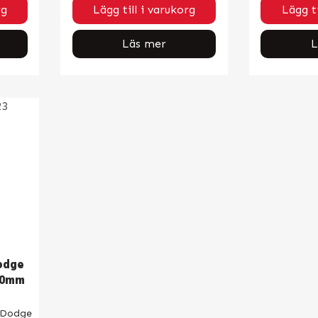
rg
Lägg till i varukorg
Lägg ti
Läs mer
L
odge
50mm
, Dodge