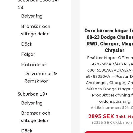
18
Belysning
Bromsar och
Övre bärarm höger f
slitage delar
08-23 Dodge Challe
RWD, Charger, Mag
Däck
Chrysler
Fälgar
Ersätter Mopar OE-nu
4782666AB/AC/AE/A
Motordelar
68045130AC/AD/AE/AF
Drivremmar &
68487350AA – Passar 
Remskivor
Challenger, Charger, Ch
300 och Dodge Magnu
Suburban 19+
Produktbeskrivning 
fordonspassning.
Belysning
Artikelnummer:
521-
Bromsar och
2895
SEK
Inkl. 
slitage delar
(
2316
SEK
exkl. mom
Däck