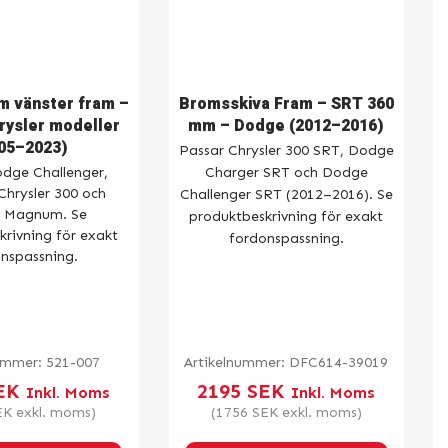
m vänster fram –
Bromsskiva Fram – SRT 360
ysler modeller
mm – Dodge (2012–2016)
05–2023)
Passar Chrysler 300 SRT, Dodge
dge Challenger,
Charger SRT och Dodge
Chrysler 300 och
Challenger SRT (2012–2016). Se
 Magnum. Se
produktbeskrivning för exakt
rivning för exakt
fordonspassning.
nspassning.
nummer:
521-007
Artikelnummer:
DFC614-39019
EK
2195
SEK
Inkl. Moms
Inkl. Moms
EK
exkl. moms)
(
1756
SEK
exkl. moms)