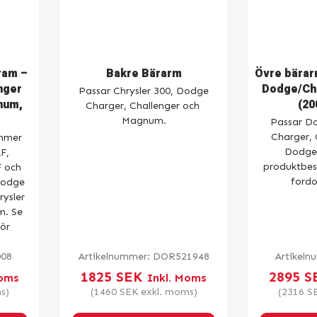
ram –
Bakre Bärarm
Övre bärar
nger
Dodge/Chr
Passar Chrysler 300, Dodge
num,
(20
Charger, Challenger och
Magnum.
Passar Do
Charger, 
mmer
Dodge
F,
produktbesk
 och
fordo
Dodge
rysler
m. Se
för
008
Artikelnummer:
DOR521948
Artikel
1825
SEK
2895
S
Moms
Inkl. Moms
s)
(
1460
SEK
exkl. moms)
(
2316
S