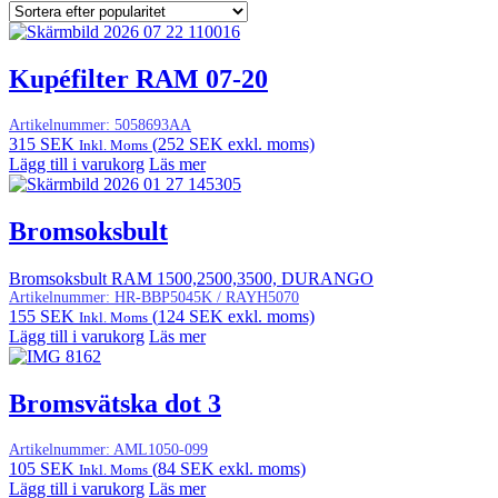
Kupéfilter RAM 07-20
Artikelnummer:
5058693AA
315
SEK
(
252
SEK
exkl. moms)
Inkl. Moms
Lägg till i varukorg
Läs mer
Bromsoksbult
Bromsoksbult RAM 1500,2500,3500, DURANGO
Artikelnummer:
HR-BBP5045K / RAYH5070
155
SEK
(
124
SEK
exkl. moms)
Inkl. Moms
Lägg till i varukorg
Läs mer
Bromsvätska dot 3
Artikelnummer:
AML1050-099
105
SEK
(
84
SEK
exkl. moms)
Inkl. Moms
Lägg till i varukorg
Läs mer