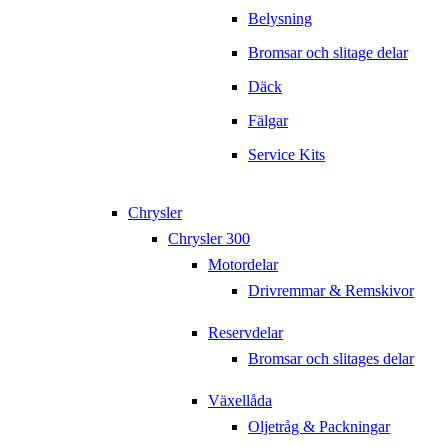
Belysning
Bromsar och slitage delar
Däck
Fälgar
Service Kits
Chrysler
Chrysler 300
Motordelar
Drivremmar & Remskivor
Reservdelar
Bromsar och slitages delar
Växellåda
Oljetråg & Packningar