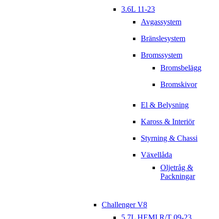
3.6L 11-23
Avgassystem
Bränslesystem
Bromssystem
Bromsbelägg
Bromskivor
El & Belysning
Kaross & Interiör
Styrning & Chassi
Växellåda
Oljetråg &
Packningar
Challenger V8
5.7L HEMI R/T 09-23