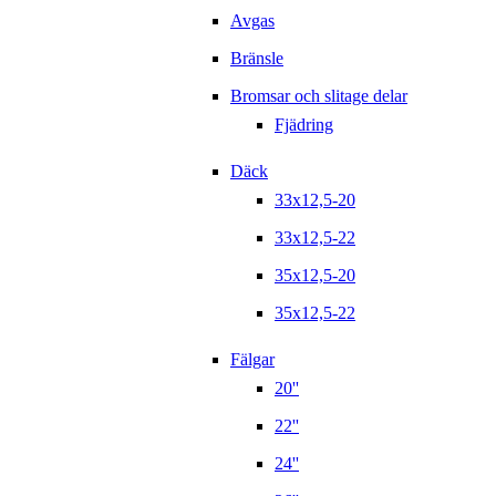
Avgas
Bränsle
Bromsar och slitage delar
Fjädring
Däck
33x12,5-20
33x12,5-22
35x12,5-20
35x12,5-22
Fälgar
20''
22''
24''