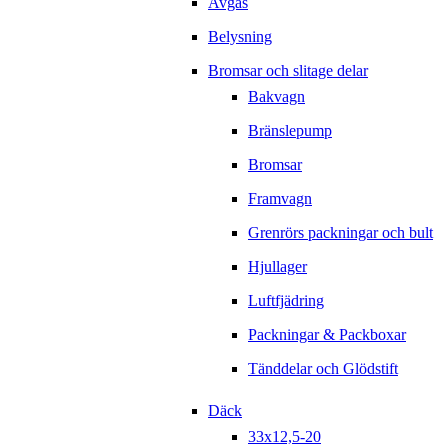
Avgas
Belysning
Bromsar och slitage delar
Bakvagn
Bränslepump
Bromsar
Framvagn
Grenrörs packningar och bult
Hjullager
Luftfjädring
Packningar & Packboxar
Tänddelar och Glödstift
Däck
33x12,5-20