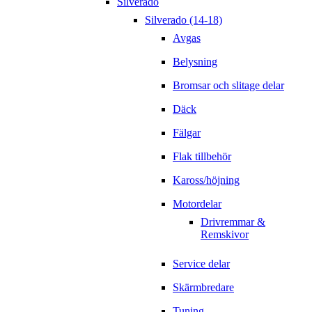
Silverado
Silverado (14-18)
Avgas
Belysning
Bromsar och slitage delar
Däck
Fälgar
Flak tillbehör
Kaross/höjning
Motordelar
Drivremmar &
Remskivor
Service delar
Skärmbredare
Tuning