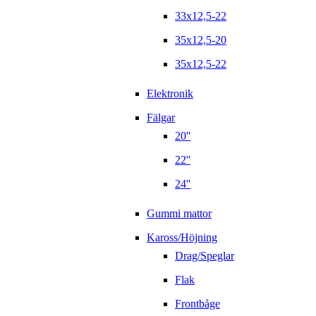
33x12,5-22
35x12,5-20
35x12,5-22
Elektronik
Fälgar
20''
22''
24''
Gummi mattor
Kaross/Höjning
Drag/Speglar
Flak
Frontbåge