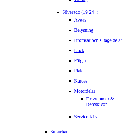
Silverado (19-24+)
Avgas
Belysning
Bromsar och slitage delar
Däck
Fälgar
Flak
Kaross
Motordelar
Drivremmar &
Remskivor
Service Kits
Suburban