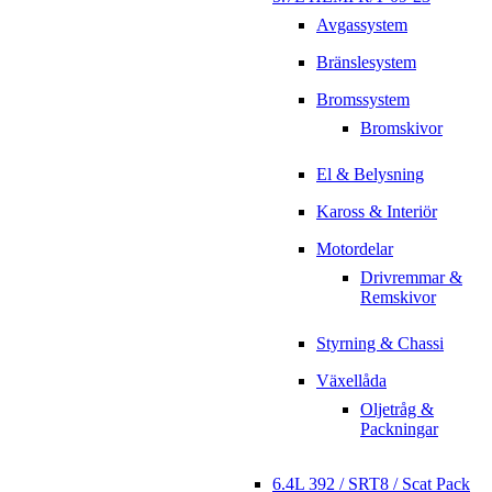
Avgassystem
Bränslesystem
Bromssystem
Bromskivor
El & Belysning
Kaross & Interiör
Motordelar
Drivremmar &
Remskivor
Styrning & Chassi
Växellåda
Oljetråg &
Packningar
6.4L 392 / SRT8 / Scat Pack