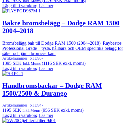
1595
SEK
(
1276
SEK
exkl. moms)
Inkl. Moms
Lägg till i varukorg
Läs mer
Bakre bromsbelägg – Dodge RAM 1500
2004–2018
Bromsbelägg bak till Dodge RAM 1500 (2004–2018). Raybestos
Professional Grade – tysta, hållbara och OEM-specifika belägg för
säker och jämn bromsverkan.
Artikelnummer:
STD967
1395
SEK
(
1116
SEK
exkl. moms)
Inkl. Moms
Lägg till i varukorg
Läs mer
Handbromsbackar – Dodge RAM
1500/2500 & Durango
Artikelnummer:
STD947
1195
SEK
(
956
SEK
exkl. moms)
Inkl. Moms
Lägg till i varukorg
Läs mer