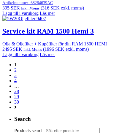
Artikelnummer:
68264639AC
395
SEK
(
316
SEK
exkl. moms)
Inkl. Moms
Lägg till i varukorg
Läs mer
Service kit RAM 1500 Hemi 3
Olja & Oljefilter + Kupéfilter för din RAM 1500 HEMI
2495
SEK
(
1996
SEK
exkl. moms)
Inkl. Moms
Lägg till i varukorg
Läs mer
1
2
3
4
…
28
29
30
Search
Products search