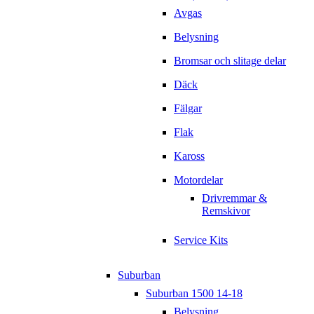
Avgas
Belysning
Bromsar och slitage delar
Däck
Fälgar
Flak
Kaross
Motordelar
Drivremmar &
Remskivor
Service Kits
Suburban
Suburban 1500 14-18
Belysning