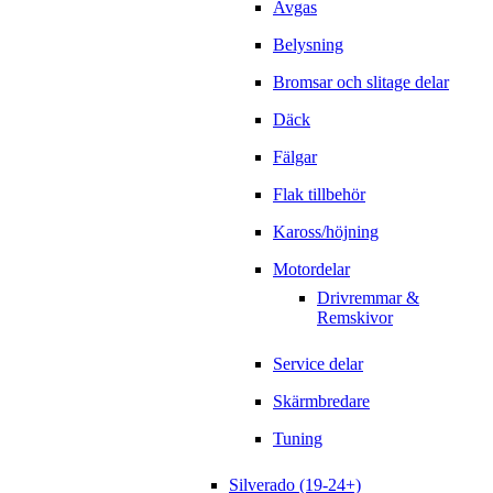
Avgas
Belysning
Bromsar och slitage delar
Däck
Fälgar
Flak tillbehör
Kaross/höjning
Motordelar
Drivremmar &
Remskivor
Service delar
Skärmbredare
Tuning
Silverado (19-24+)