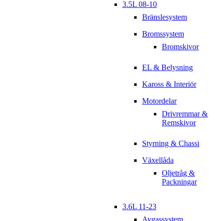
3.5L 08-10
Bränslesystem
Bromssystem
Bromskivor
EL & Belysning
Kaross & Interiör
Motordelar
Drivremmar &
Remskivor
Styrning & Chassi
Växellåda
Oljetråg &
Packningar
3.6L 11-23
Avgassystem