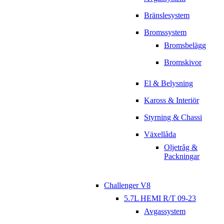
Bränslesystem
Bromssystem
Bromsbelägg
Bromskivor
El & Belysning
Kaross & Interiör
Styrning & Chassi
Växellåda
Oljetråg &
Packningar
Challenger V8
5.7L HEMI R/T 09-23
Avgassystem