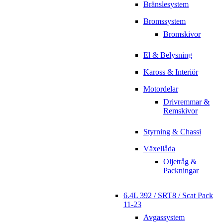
Bränslesystem
Bromssystem
Bromskivor
El & Belysning
Kaross & Interiör
Motordelar
Drivremmar &
Remskivor
Styrning & Chassi
Växellåda
Oljetråg &
Packningar
6.4L 392 / SRT8 / Scat Pack
11-23
Avgassystem