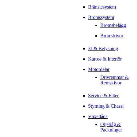
Bränslesystem
Bromssystem
Bromsbelägg
Bromskivor
El & Belysning
Kaross & Interiör
Motordelar
Drivremmar &
Remskivor
Service & Filter
Styrning & Chassi
Växellåda
Oljetråg &
Packningar