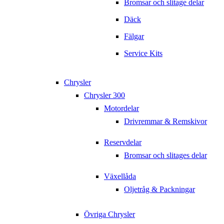
Bromsar och slitage delar
Däck
Fälgar
Service Kits
Chrysler
Chrysler 300
Motordelar
Drivremmar & Remskivor
Reservdelar
Bromsar och slitages delar
Växellåda
Oljetråg & Packningar
Övriga Chrysler