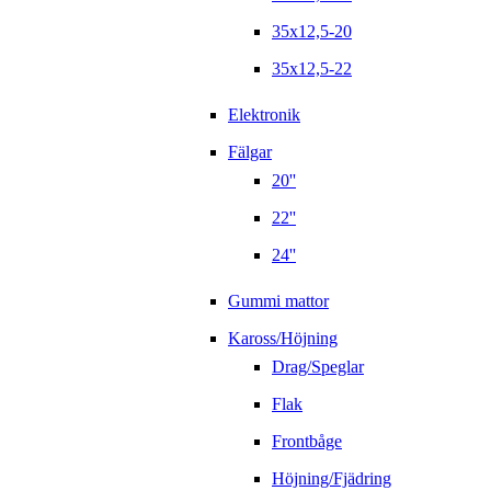
35x12,5-20
35x12,5-22
Elektronik
Fälgar
20''
22''
24''
Gummi mattor
Kaross/Höjning
Drag/Speglar
Flak
Frontbåge
Höjning/Fjädring