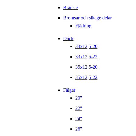
Bränsle
Bromsar och slitage delar
Fjädring
Däck
33x12,5-20
33x12,5-22
35x12,5-20
35x12,5-22
Fälgar
20''
22''
24''
26''