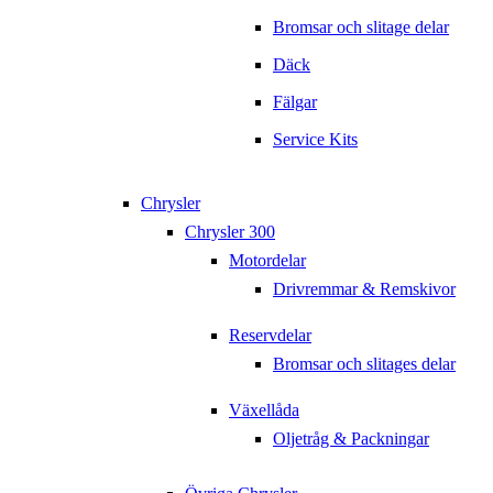
Bromsar och slitage delar
Däck
Fälgar
Service Kits
Chrysler
Chrysler 300
Motordelar
Drivremmar & Remskivor
Reservdelar
Bromsar och slitages delar
Växellåda
Oljetråg & Packningar