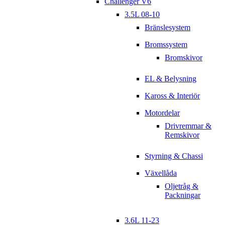
Challenger V6
3.5L 08-10
Bränslesystem
Bromssystem
Bromskivor
EL & Belysning
Kaross & Interiör
Motordelar
Drivremmar &
Remskivor
Styrning & Chassi
Växellåda
Oljetråg &
Packningar
3.6L 11-23