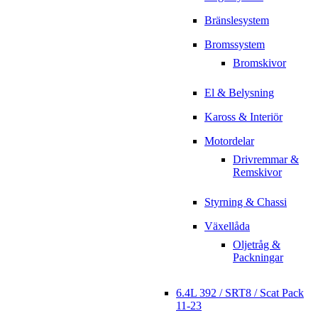
Bränslesystem
Bromssystem
Bromskivor
El & Belysning
Kaross & Interiör
Motordelar
Drivremmar &
Remskivor
Styrning & Chassi
Växellåda
Oljetråg &
Packningar
6.4L 392 / SRT8 / Scat Pack
11-23