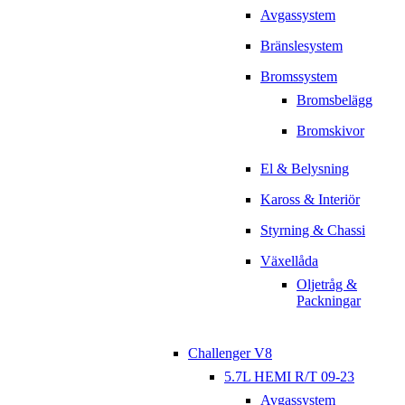
Avgassystem
Bränslesystem
Bromssystem
Bromsbelägg
Bromskivor
El & Belysning
Kaross & Interiör
Styrning & Chassi
Växellåda
Oljetråg &
Packningar
Challenger V8
5.7L HEMI R/T 09-23
Avgassystem