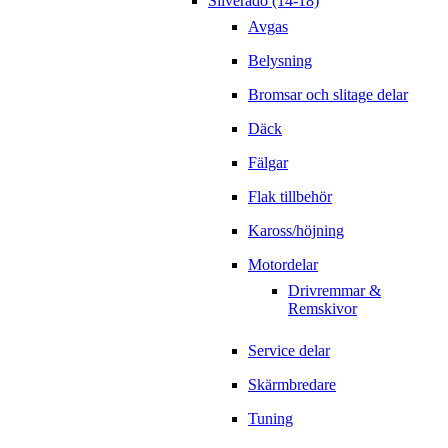
Silverado (14-18)
Avgas
Belysning
Bromsar och slitage delar
Däck
Fälgar
Flak tillbehör
Kaross/höjning
Motordelar
Drivremmar &
Remskivor
Service delar
Skärmbredare
Tuning