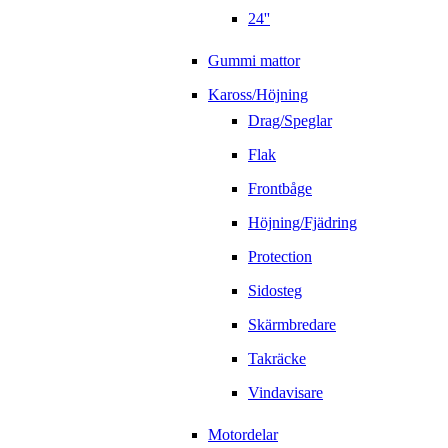
24''
Gummi mattor
Kaross/Höjning
Drag/Speglar
Flak
Frontbåge
Höjning/Fjädring
Protection
Sidosteg
Skärmbredare
Takräcke
Vindavisare
Motordelar