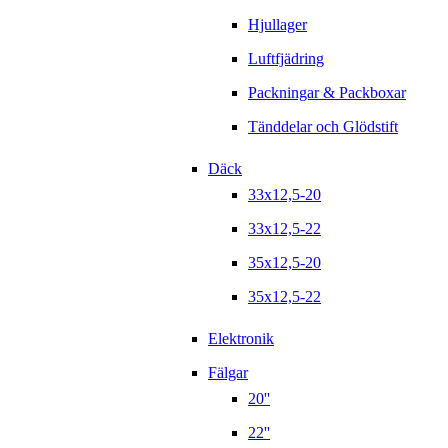
Hjullager
Luftfjädring
Packningar & Packboxar
Tänddelar och Glödstift
Däck
33x12,5-20
33x12,5-22
35x12,5-20
35x12,5-22
Elektronik
Fälgar
20''
22''