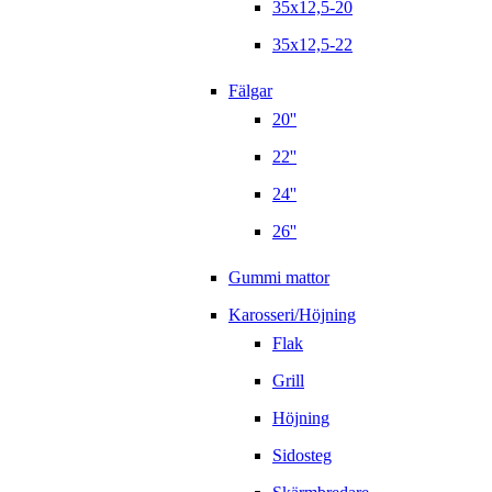
35x12,5-20
35x12,5-22
Fälgar
20''
22''
24''
26''
Gummi mattor
Karosseri/Höjning
Flak
Grill
Höjning
Sidosteg