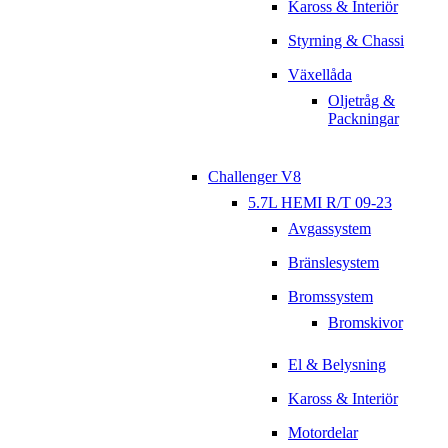
Kaross & Interiör
Styrning & Chassi
Växellåda
Oljetråg &
Packningar
Challenger V8
5.7L HEMI R/T 09-23
Avgassystem
Bränslesystem
Bromssystem
Bromskivor
El & Belysning
Kaross & Interiör
Motordelar