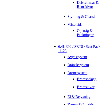
Drivremmar &
Remskivor
Styrning & Chassi
Växellåda
Oljetråg &
Packningar
6.4L 392 / SRT8 / Scat Pack
11-23
Avgassystem
Bränslesystem
Bromssystem
Bromsbelägg
Bromskivor
El & Belysning
Kaross & Interiör