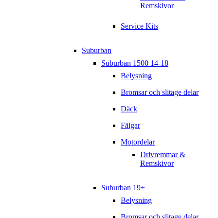
Remskivor
Service Kits
Suburban
Suburban 1500 14-18
Belysning
Bromsar och slitage delar
Däck
Fälgar
Motordelar
Drivremmar &
Remskivor
Suburban 19+
Belysning
Bromsar och slitage delar