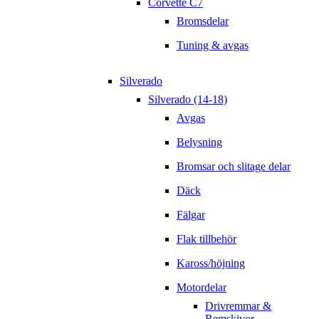
Corvette C7
Bromsdelar
Tuning & avgas
Silverado
Silverado (14-18)
Avgas
Belysning
Bromsar och slitage delar
Däck
Fälgar
Flak tillbehör
Kaross/höjning
Motordelar
Drivremmar &
Remskivor