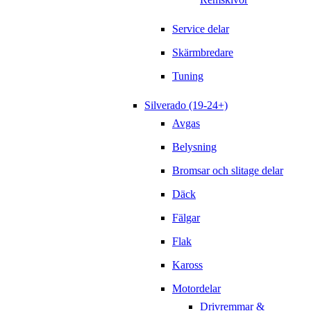
Service delar
Skärmbredare
Tuning
Silverado (19-24+)
Avgas
Belysning
Bromsar och slitage delar
Däck
Fälgar
Flak
Kaross
Motordelar
Drivremmar &