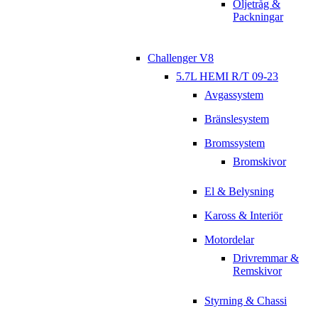
Oljetråg &
Packningar
Challenger V8
5.7L HEMI R/T 09-23
Avgassystem
Bränslesystem
Bromssystem
Bromskivor
El & Belysning
Kaross & Interiör
Motordelar
Drivremmar &
Remskivor
Styrning & Chassi