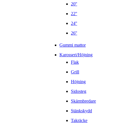
20''
22''
24''
26''
Gummi mattor
Karosseri/Höjning
Flak
Grill
Höjning
Sidosteg
Skärmbredare
Stänkskydd
Takräcke