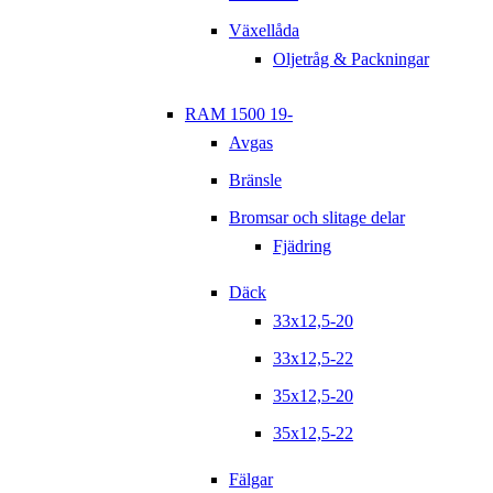
Växellåda
Oljetråg & Packningar
RAM 1500 19-
Avgas
Bränsle
Bromsar och slitage delar
Fjädring
Däck
33x12,5-20
33x12,5-22
35x12,5-20
35x12,5-22
Fälgar