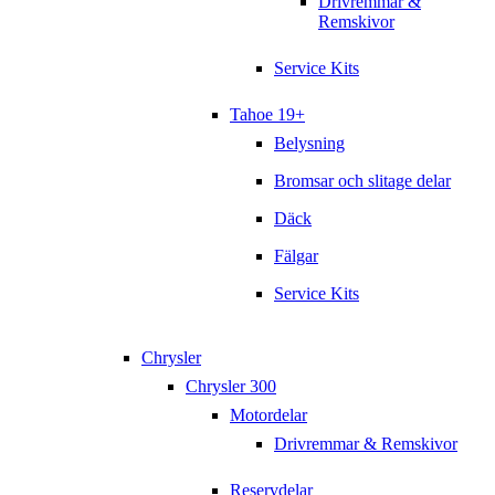
Drivremmar &
Remskivor
Service Kits
Tahoe 19+
Belysning
Bromsar och slitage delar
Däck
Fälgar
Service Kits
Chrysler
Chrysler 300
Motordelar
Drivremmar & Remskivor
Reservdelar