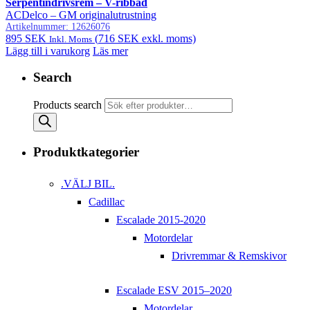
Serpentindrivsrem – V-ribbad
ACDelco – GM originalutrustning
Artikelnummer:
12626076
895
SEK
(
716
SEK
exkl. moms)
Inkl. Moms
Lägg till i varukorg
Läs mer
Search
Products search
Produktkategorier
.VÄLJ BIL.
Cadillac
Escalade 2015-2020
Motordelar
Drivremmar & Remskivor
Escalade ESV 2015–2020
Motordelar