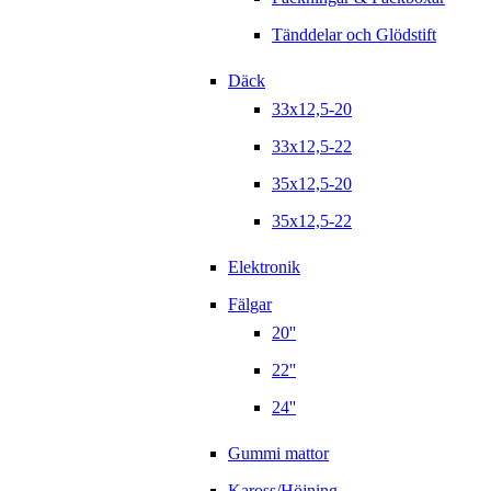
Tänddelar och Glödstift
Däck
33x12,5-20
33x12,5-22
35x12,5-20
35x12,5-22
Elektronik
Fälgar
20''
22''
24''
Gummi mattor
Kaross/Höjning