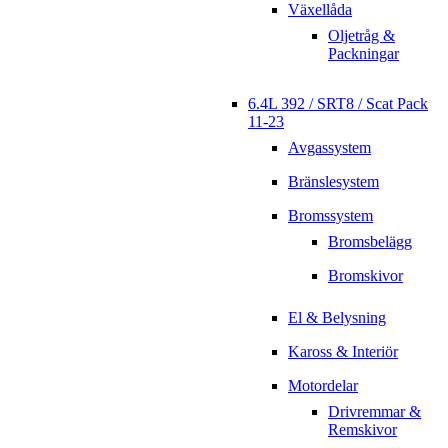
Växellåda
Oljetråg &
Packningar
6.4L 392 / SRT8 / Scat Pack
11-23
Avgassystem
Bränslesystem
Bromssystem
Bromsbelägg
Bromskivor
El & Belysning
Kaross & Interiör
Motordelar
Drivremmar &
Remskivor