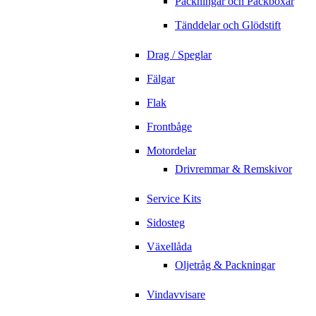
Packningar och Packboxar
Tänddelar och Glödstift
Drag / Speglar
Fälgar
Flak
Frontbåge
Motordelar
Drivremmar & Remskivor
Service Kits
Sidosteg
Växellåda
Oljetråg & Packningar
Vindavvisare