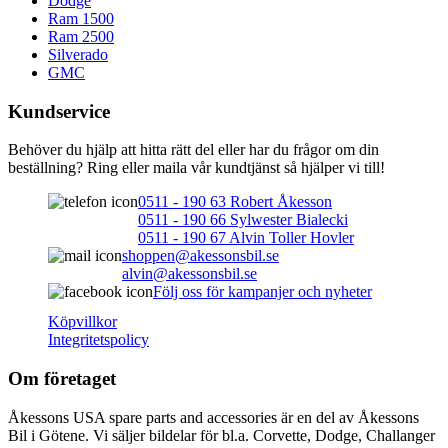
Dodge
Ram 1500
Ram 2500
Silverado
GMC
Kundservice
Behöver du hjälp att hitta rätt del eller har du frågor om din
beställning? Ring eller maila vår kundtjänst så hjälper vi till!
0511 - 190 63 Robert Åkesson
0511 - 190 66 Sylwester Bialecki
0511 - 190 67 Alvin Toller Hovler
shoppen@akessonsbil.se
alvin@akessonsbil.se
Följ oss för kampanjer och nyheter
Köpvillkor
Integritetspolicy
Om företaget
Åkessons USA spare parts and accessories är en del av Åkessons
Bil i Götene. Vi säljer bildelar för bl.a. Corvette, Dodge, Challanger