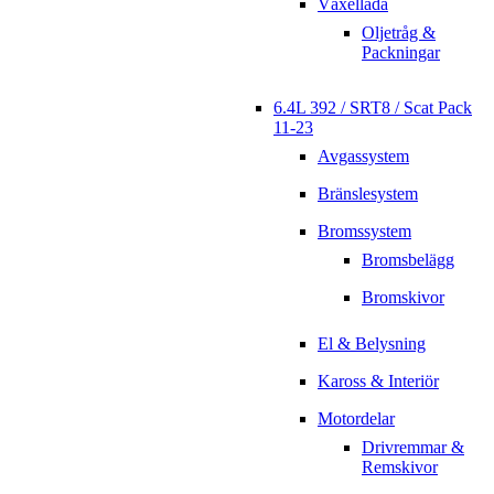
Växellåda
Oljetråg &
Packningar
6.4L 392 / SRT8 / Scat Pack
11-23
Avgassystem
Bränslesystem
Bromssystem
Bromsbelägg
Bromskivor
El & Belysning
Kaross & Interiör
Motordelar
Drivremmar &
Remskivor