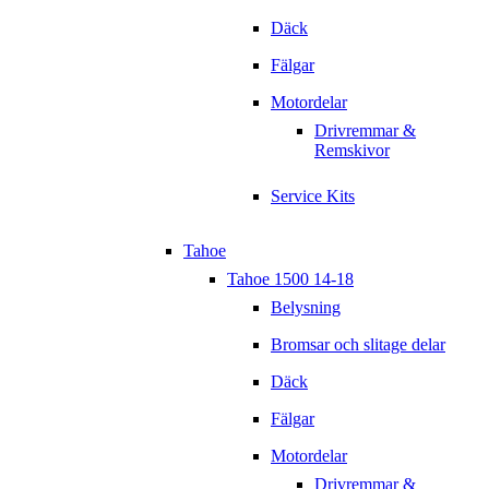
Däck
Fälgar
Motordelar
Drivremmar &
Remskivor
Service Kits
Tahoe
Tahoe 1500 14-18
Belysning
Bromsar och slitage delar
Däck
Fälgar
Motordelar
Drivremmar &