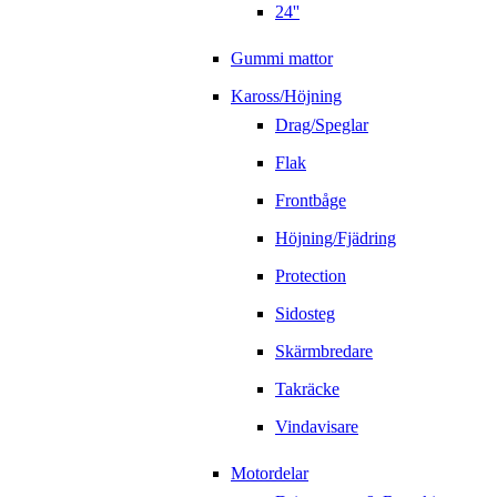
24''
Gummi mattor
Kaross/Höjning
Drag/Speglar
Flak
Frontbåge
Höjning/Fjädring
Protection
Sidosteg
Skärmbredare
Takräcke
Vindavisare
Motordelar