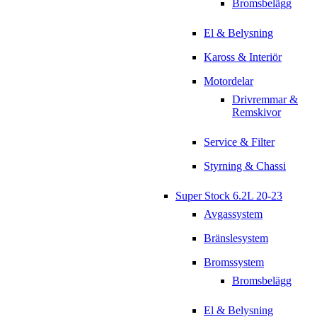
Bromsbelägg
El & Belysning
Kaross & Interiör
Motordelar
Drivremmar &
Remskivor
Service & Filter
Styrning & Chassi
Super Stock 6.2L 20-23
Avgassystem
Bränslesystem
Bromssystem
Bromsbelägg
El & Belysning