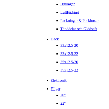
Hjullager
Luftfjädring
Packningar & Packboxar
Tänddelar och Glödstift
Däck
33x12,5-20
33x12,5-22
35x12,5-20
35x12,5-22
Elektronik
Fälgar
20''
22''