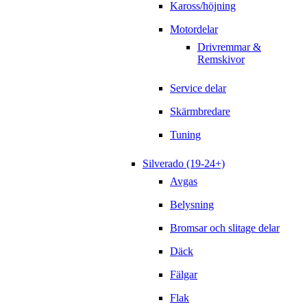
Kaross/höjning
Motordelar
Drivremmar &
Remskivor
Service delar
Skärmbredare
Tuning
Silverado (19-24+)
Avgas
Belysning
Bromsar och slitage delar
Däck
Fälgar
Flak