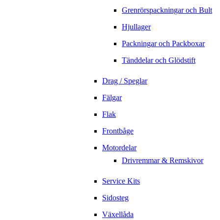
Grenrörspackningar och Bult
Hjullager
Packningar och Packboxar
Tänddelar och Glödstift
Drag / Speglar
Fälgar
Flak
Frontbåge
Motordelar
Drivremmar & Remskivor
Service Kits
Sidosteg
Växellåda