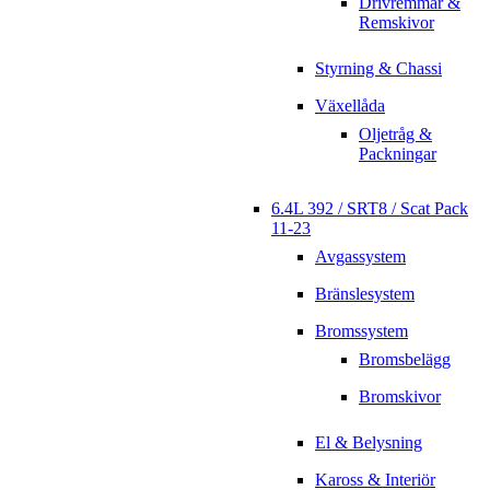
Drivremmar &
Remskivor
Styrning & Chassi
Växellåda
Oljetråg &
Packningar
6.4L 392 / SRT8 / Scat Pack
11-23
Avgassystem
Bränslesystem
Bromssystem
Bromsbelägg
Bromskivor
El & Belysning
Kaross & Interiör