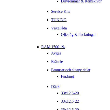
Drivremmar & Remskivor
Service Kits
TUNING
Växellåda
Oljetråg & Packningar
RAM 1500 19-
Avgas
Bränsle
Bromsar och slitage delar
Fjädring
Däck
33x12,5-20
33x12,5-22
35x12,5-20