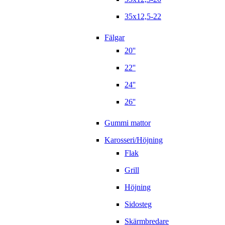
35x12,5-22
Fälgar
20''
22''
24''
26''
Gummi mattor
Karosseri/Höjning
Flak
Grill
Höjning
Sidosteg
Skärmbredare