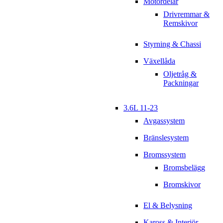
Motordelar
Drivremmar &
Remskivor
Styrning & Chassi
Växellåda
Oljetråg &
Packningar
3.6L 11-23
Avgassystem
Bränslesystem
Bromssystem
Bromsbelägg
Bromskivor
El & Belysning
Kaross & Interiör