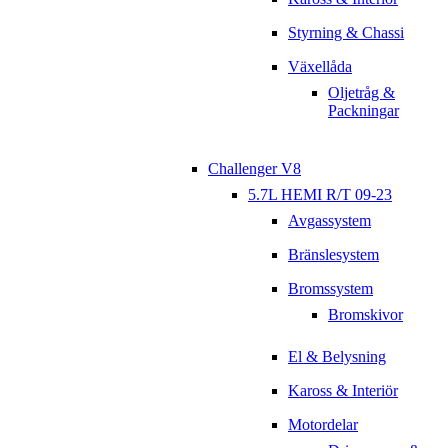
Styrning & Chassi
Växellåda
Oljetråg &
Packningar
Challenger V8
5.7L HEMI R/T 09-23
Avgassystem
Bränslesystem
Bromssystem
Bromskivor
El & Belysning
Kaross & Interiör
Motordelar