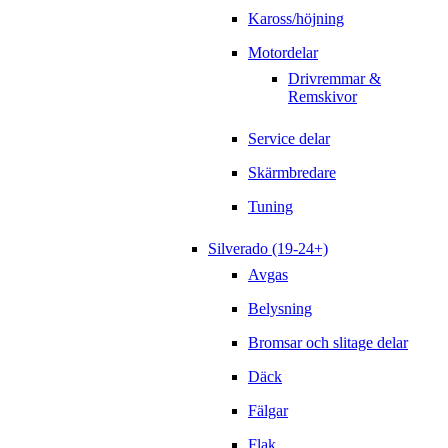
Kaross/höjning
Motordelar
Drivremmar &
Remskivor
Service delar
Skärmbredare
Tuning
Silverado (19-24+)
Avgas
Belysning
Bromsar och slitage delar
Däck
Fälgar
Flak