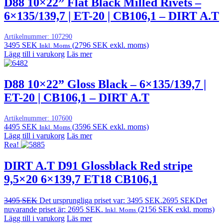
D88 10×22” Flat Black Milled Rivets –
6×135/139,7 | ET-20 | CB106,1 – DIRT A.T
Artikelnummer:
107290
3495
SEK
(
2796
SEK
exkl. moms)
Inkl. Moms
Lägg till i varukorg
Läs mer
D88 10×22” Gloss Black – 6×135/139,7 |
ET-20 | CB106,1 – DIRT A.T
Artikelnummer:
107600
4495
SEK
(
3596
SEK
exkl. moms)
Inkl. Moms
Lägg till i varukorg
Läs mer
Rea!
DIRT A.T D91 Glossblack Red stripe
9,5×20 6×139,7 ET18 CB106,1
3495
SEK
Det ursprungliga priset var: 3495 SEK.
2695
SEK
Det
nuvarande priset är: 2695 SEK.
(
2156
SEK
exkl. moms)
Inkl. Moms
Lägg till i varukorg
Läs mer