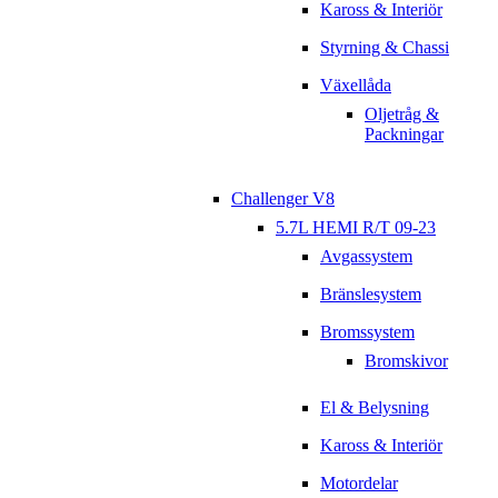
Kaross & Interiör
Styrning & Chassi
Växellåda
Oljetråg &
Packningar
Challenger V8
5.7L HEMI R/T 09-23
Avgassystem
Bränslesystem
Bromssystem
Bromskivor
El & Belysning
Kaross & Interiör
Motordelar