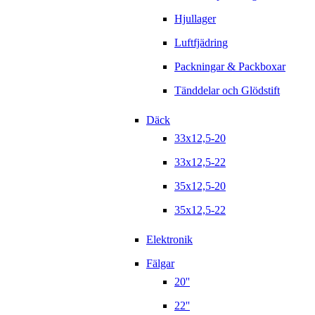
Hjullager
Luftfjädring
Packningar & Packboxar
Tänddelar och Glödstift
Däck
33x12,5-20
33x12,5-22
35x12,5-20
35x12,5-22
Elektronik
Fälgar
20''
22''