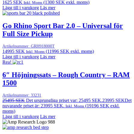
1625
SEK
(
1300
SEK
exkl. moms)
Inkl. Moms
Lägg till i varukorg
Läs mer
Go Rhino Sport Bar 2.0 – Universal för
Full Size Pickup
Artikelnummer:
GRH918000T
14995
SEK
(
11996
SEK
exkl. moms)
Inkl. Moms
Lägg till i varukorg
Läs mer
Rea!
6″ Höjningssats – Rough Country – RAM
1500
Artikelnummer:
33231
25495
SEK
Det ursprungliga priset var: 25495 SEK.
23995
SEK
Det
nuvarande priset är: 23995 SEK.
(
19196
SEK
exkl.
Inkl. Moms
moms)
Lägg till i varukorg
Läs mer