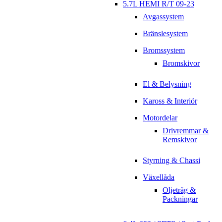
5.7L HEMI R/T 09-23
Avgassystem
Bränslesystem
Bromssystem
Bromskivor
El & Belysning
Kaross & Interiör
Motordelar
Drivremmar &
Remskivor
Styrning & Chassi
Växellåda
Oljetråg &
Packningar