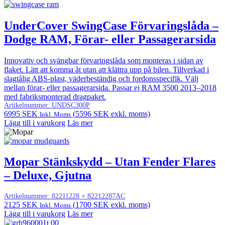
UnderCover SwingCase Förvaringslåda –
Dodge RAM, Förar- eller Passagerarsida
Innovativ och svängbar förvaringslåda som monteras i sidan av
flaket. Lätt att komma åt utan att klättra upp på bilen. Tillverkad i
slagtålig ABS-plast, väderbeständig och fordonsspecifik. Välj
mellan förar- eller passagerarsida. Passar ej RAM 3500 2013–2018
med fabriksmonterad dragpaket.
Artikelnummer:
UNDSC300P
6995
SEK
(
5596
SEK
exkl. moms)
Inkl. Moms
Lägg till i varukorg
Läs mer
Mopar Stänkskydd – Utan Fender Flares
– Deluxe, Gjutna
Artikelnummer:
82211228 + 82212287AC
2125
SEK
(
1700
SEK
exkl. moms)
Inkl. Moms
Lägg till i varukorg
Läs mer