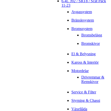
6.4L 392 / SRT8 / Scat Pack
11-23
Avgassystem
Bränslesystem
Bromssystem
Bromsbelägg
Bromskivor
El & Belysning
Kaross & Interiör
Motordelar
Drivremmar &
Remskivor
Service & Filter
Styrning & Chassi
Växellåda