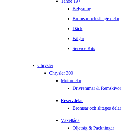
Tahoe 19+
Belysning
Bromsar och slitage delar
Däck
Fälgar
Service Kits
Chrysler
Chrysler 300
Motordelar
Drivremmar & Remskivor
Reservdelar
Bromsar och slitages delar
Växellåda
Oljetråg & Packningar