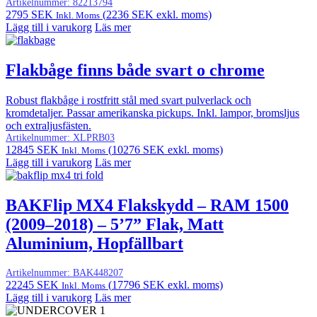
Artikelnummer:
82213794
2795
SEK
(
2236
SEK
exkl. moms)
Inkl. Moms
Lägg till i varukorg
Läs mer
Flakbåge finns både svart o chrome
Robust flakbåge i rostfritt stål med svart pulverlack och
kromdetaljer. Passar amerikanska pickups. Inkl. lampor, bromsljus
och extraljusfästen.
Artikelnummer:
XLPRB03
12845
SEK
(
10276
SEK
exkl. moms)
Inkl. Moms
Lägg till i varukorg
Läs mer
BAKFlip MX4 Flakskydd – RAM 1500
(2009–2018) – 5’7” Flak, Matt
Aluminium, Hopfällbart
Artikelnummer:
BAK448207
22245
SEK
(
17796
SEK
exkl. moms)
Inkl. Moms
Lägg till i varukorg
Läs mer