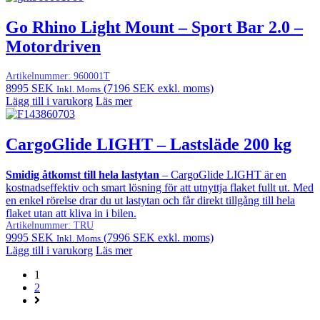
Go Rhino Light Mount – Sport Bar 2.0 –
Motordriven
Artikelnummer:
960001T
8995
SEK
(
7196
SEK
exkl. moms)
Inkl. Moms
Lägg till i varukorg
Läs mer
CargoGlide LIGHT – Lastsläde 200 kg
Smidig åtkomst till hela lastytan
– CargoGlide LIGHT är en
kostnadseffektiv och smart lösning för att utnyttja flaket fullt ut. Med
en enkel rörelse drar du ut lastytan och får direkt tillgång till hela
flaket utan att kliva in i bilen.
Artikelnummer:
TRU
9995
SEK
(
7996
SEK
exkl. moms)
Inkl. Moms
Lägg till i varukorg
Läs mer
1
2