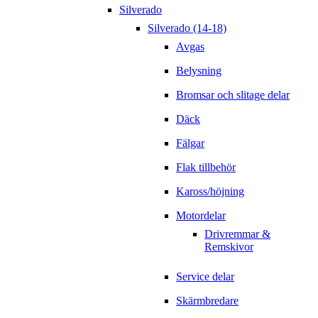
Silverado
Silverado (14-18)
Avgas
Belysning
Bromsar och slitage delar
Däck
Fälgar
Flak tillbehör
Kaross/höjning
Motordelar
Drivremmar &
Remskivor
Service delar
Skärmbredare