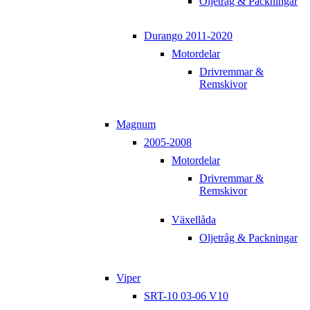
Oljetråg & Packningar
Durango 2011-2020
Motordelar
Drivremmar &
Remskivor
Magnum
2005-2008
Motordelar
Drivremmar &
Remskivor
Växellåda
Oljetråg & Packningar
Viper
SRT-10 03-06 V10