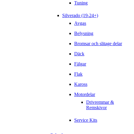
Tuning
Silverado (19-24+)
Avgas
Belysning
Bromsar och slitage delar
Däck
Fälgar
Flak
Kaross
Motordelar
Drivremmar &
Remskivor
Service Kits