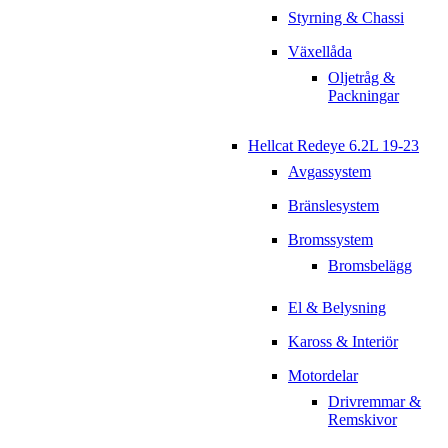
Styrning & Chassi
Växellåda
Oljetråg &
Packningar
Hellcat Redeye 6.2L 19-23
Avgassystem
Bränslesystem
Bromssystem
Bromsbelägg
El & Belysning
Kaross & Interiör
Motordelar
Drivremmar &
Remskivor