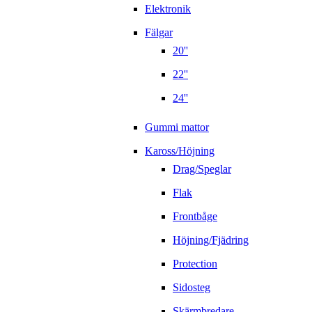
Elektronik
Fälgar
20''
22''
24''
Gummi mattor
Kaross/Höjning
Drag/Speglar
Flak
Frontbåge
Höjning/Fjädring
Protection
Sidosteg
Skärmbredare