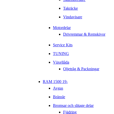
Takräcke
Vindavisare
Motordelar
Drivremmar & Remskivor
Service Kits
TUNING
Växellåda
Oljetråg & Packningar
RAM 1500 19-
Avgas
Bränsle
Bromsar och slitage delar
Fjädring