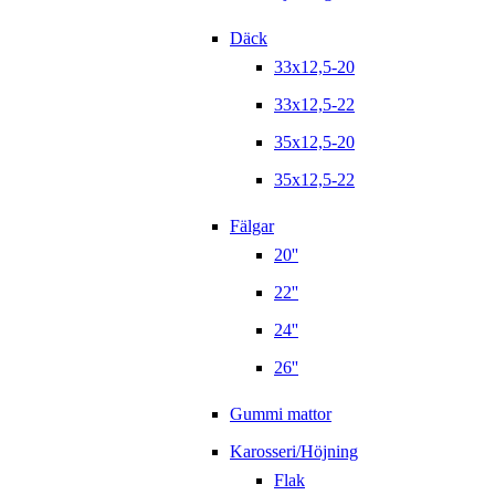
Däck
33x12,5-20
33x12,5-22
35x12,5-20
35x12,5-22
Fälgar
20''
22''
24''
26''
Gummi mattor
Karosseri/Höjning
Flak