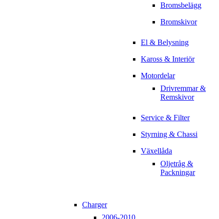
Bromsbelägg
Bromskivor
El & Belysning
Kaross & Interiör
Motordelar
Drivremmar &
Remskivor
Service & Filter
Styrning & Chassi
Växellåda
Oljetråg &
Packningar
Charger
2006-2010