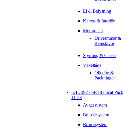
El & Belysning
Kaross & Interiör
Motordelar
Drivremmar &
Remskivor
Styrning & Chassi
Växellåda
Oljetråg &
Packningar
6.4L 392 / SRT8 / Scat Pack
11-23
Avgassystem
Bränslesystem
Bromssystem