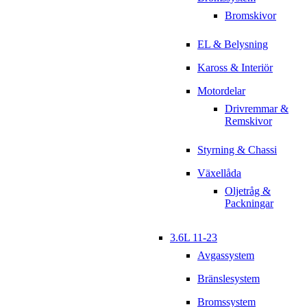
Bromskivor
EL & Belysning
Kaross & Interiör
Motordelar
Drivremmar &
Remskivor
Styrning & Chassi
Växellåda
Oljetråg &
Packningar
3.6L 11-23
Avgassystem
Bränslesystem
Bromssystem