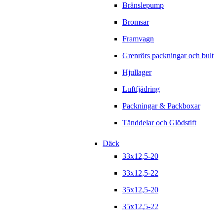
Bränslepump
Bromsar
Framvagn
Grenrörs packningar och bult
Hjullager
Luftfjädring
Packningar & Packboxar
Tänddelar och Glödstift
Däck
33x12,5-20
33x12,5-22
35x12,5-20
35x12,5-22