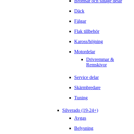
Bromsar och slitage delar
Däck
Fälgar
Flak tillbehör
Kaross/höjning
Motordelar
Drivremmar &
Remskivor
Service delar
Skärmbredare
Tuning
Silverado (19-24+)
Avgas
Belysning