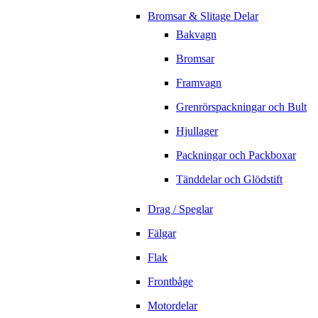
Bromsar & Slitage Delar
Bakvagn
Bromsar
Framvagn
Grenrörspackningar och Bult
Hjullager
Packningar och Packboxar
Tänddelar och Glödstift
Drag / Speglar
Fälgar
Flak
Frontbåge
Motordelar