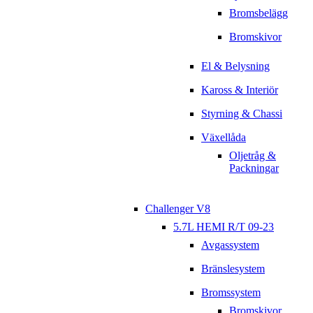
Bromsbelägg
Bromskivor
El & Belysning
Kaross & Interiör
Styrning & Chassi
Växellåda
Oljetråg &
Packningar
Challenger V8
5.7L HEMI R/T 09-23
Avgassystem
Bränslesystem
Bromssystem
Bromskivor