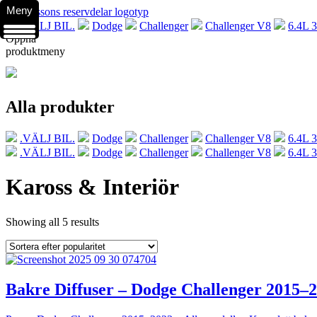
Meny
.VÄLJ BIL.
Dodge
Challenger
Challenger V8
6.4L 3
Öppna
produktmeny
Alla produkter
.VÄLJ BIL.
Dodge
Challenger
Challenger V8
6.4L 3
.VÄLJ BIL.
Dodge
Challenger
Challenger V8
6.4L 3
Kaross & Interiör
Showing all 5 results
Bakre Diffuser – Dodge Challenger 2015–