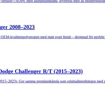
diffuser i HDPE med aluminiumplatta, levereras med all monteringsutr
nger 2008–2023
 OEM-kvalitetspolypropen med matt svart finish – designad för perfekt
 Dodge Challenger R/T (2015–2023)
(2015–2023). Ger samma premiumkänsla som originalinredningen med pe