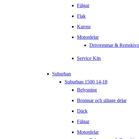
Fälgar
Flak
Kaross
Motordelar
Drivremmar & Remskivo
Service Kits
Suburban
Suburban 1500 14-18
Belysning
Bromsar och slitage delar
Däck
Fälgar
Motordelar