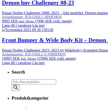
7900 SEK.
5495 SEK.
Demon huv Challenger 08-23
Passar Dodge Challenger 2008–2023 – Alla modeller. Demon-inspirer
Artikelnummer:
JGD-CHALL-HDDEMON
9995
SEK
(
7996
SEK
exkl. moms)
Inkl. Moms
Lägg till i varukorg
Läs mer
Front Bumper & Wide Body Kit – Demon S
Passar Dodge Challenger 2015–2023 (ej Widebody). Komplett Demon-insp
Artikelnummer:
JGD-CHALL15-WBDEMON
19995
SEK
(
15996
SEK
exkl. moms)
Inkl. Moms
Lägg till i varukorg
Läs mer
Search
Products
search
Produktkategorier