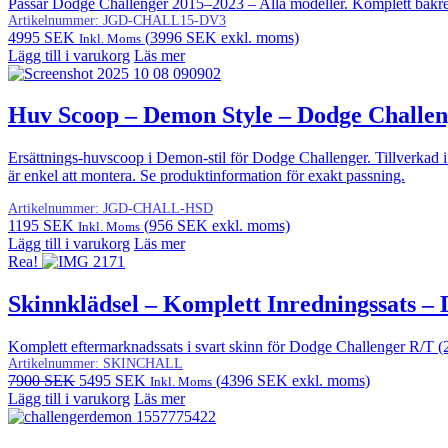
Passar Dodge Challenger 2015–2023 – Alla modeller. Komplett bakre 
Artikelnummer:
JGD-CHALL15-DV3
4995
SEK
(
3996
SEK
exkl. moms)
Inkl. Moms
Lägg till i varukorg
Läs mer
Huv Scoop – Demon Style – Dodge Challe
Ersättnings-huvscoop i Demon-stil för Dodge Challenger. Tillverkad i
är enkel att montera. Se produktinformation för exakt passning.
Artikelnummer:
JGD-CHALL-HSD
1195
SEK
(
956
SEK
exkl. moms)
Inkl. Moms
Lägg till i varukorg
Läs mer
Rea!
Skinnklädsel – Komplett Inredningssats –
Komplett eftermarknadssats i svart skinn för Dodge Challenger R/T 
Artikelnummer:
SKINCHALL
Det
Det
7900
SEK
5495
SEK
(
4396
SEK
exkl. moms)
Inkl. Moms
ursprungliga
nuvarande
Lägg till i varukorg
Läs mer
priset
priset
var:
är: