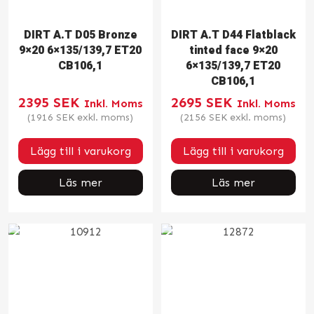
DIRT A.T D05 Bronze
DIRT A.T D44 Flatblack
9×20 6×135/139,7 ET20
tinted face 9×20
CB106,1
6×135/139,7 ET20
CB106,1
2395
SEK
2695
SEK
Inkl. Moms
Inkl. Moms
(
1916
SEK
exkl. moms)
(
2156
SEK
exkl. moms)
Lägg till i varukorg
Lägg till i varukorg
Läs mer
Läs mer