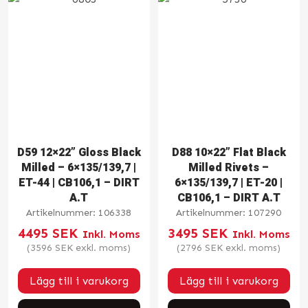
D59 12×22” Gloss Black
D88 10×22” Flat Black
Milled – 6×135/139,7 |
Milled Rivets –
ET-44 | CB106,1 – DIRT
6×135/139,7 | ET-20 |
A.T
CB106,1 – DIRT A.T
Artikelnummer:
106338
Artikelnummer:
107290
4495
SEK
3495
SEK
Inkl. Moms
Inkl. Moms
(
3596
SEK
exkl. moms)
(
2796
SEK
exkl. moms)
Lägg till i varukorg
Lägg till i varukorg