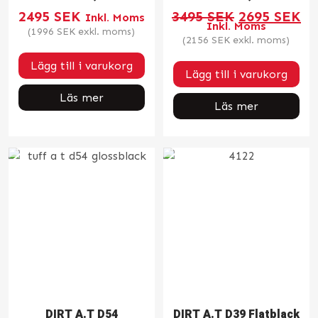
Det
De
2495
SEK
3495
SEK
2695
SEK
Inkl. Moms
ursprungli
nu
Inkl. Moms
priset
pr
(
1996
SEK
exkl. moms)
var:
är
(
2156
SEK
exkl. moms)
3495 SEK.
26
Lägg till i varukorg
Lägg till i varukorg
Läs mer
Läs mer
DIRT A.T D54
DIRT A.T D39 Flatblack