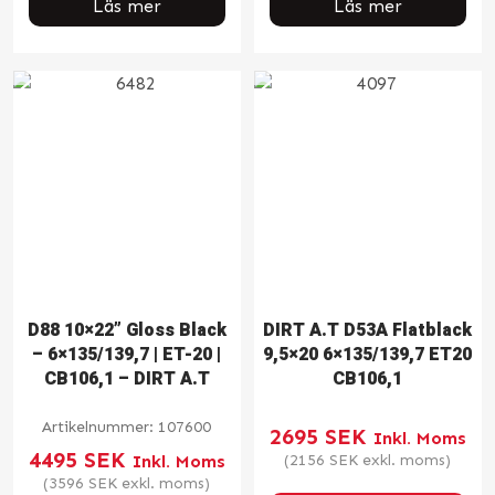
Läs mer
Läs mer
D88 10×22” Gloss Black
DIRT A.T D53A Flatblack
– 6×135/139,7 | ET-20 |
9,5×20 6×135/139,7 ET20
CB106,1 – DIRT A.T
CB106,1
Artikelnummer:
107600
2695
SEK
Inkl. Moms
4495
SEK
Inkl. Moms
(
2156
SEK
exkl. moms)
(
3596
SEK
exkl. moms)