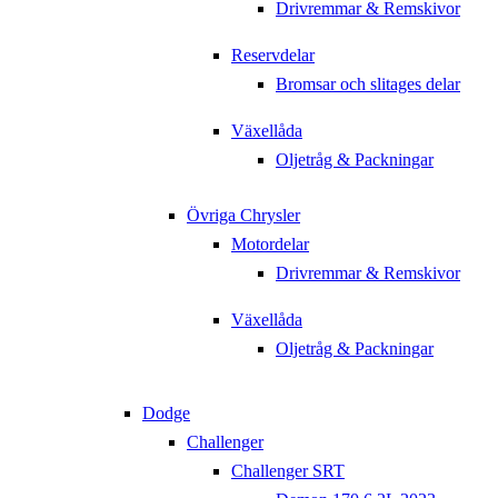
Drivremmar & Remskivor
Reservdelar
Bromsar och slitages delar
Växellåda
Oljetråg & Packningar
Övriga Chrysler
Motordelar
Drivremmar & Remskivor
Växellåda
Oljetråg & Packningar
Dodge
Challenger
Challenger SRT