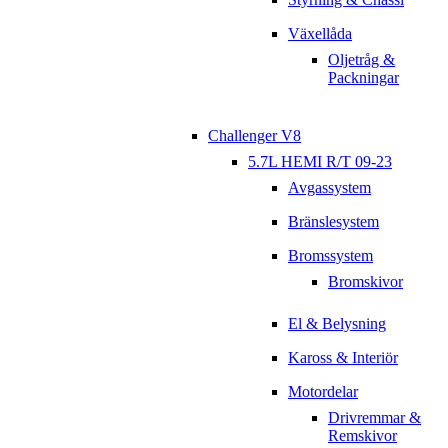
Växellåda
Oljetråg &
Packningar
Challenger V8
5.7L HEMI R/T 09-23
Avgassystem
Bränslesystem
Bromssystem
Bromskivor
El & Belysning
Kaross & Interiör
Motordelar
Drivremmar &
Remskivor