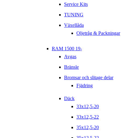
Service Kits
TUNING
Växellåda
Oljetråg & Packningar
RAM 1500 19-
Avgas
Bränsle
Bromsar och slitage delar
Fjädring
Däck
33x12,5-20
33x12,5-22
35x12,5-20
35x12,5-22