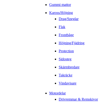
Gummi mattor
Kaross/Höjning
Drag/Speglar
Flak
Frontbåge
Höjning/Fjädring
Protection
Sidosteg
Skärmbredare
Takräcke
Vindavisare
Motordelar
Drivremmar & Remskivor