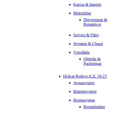
Kaross & Interiör
Motordelar
Drivremmar &
Remskivor
Service & Filter
Styrning & Chassi
Växellåda
Oljetråg &
Packningar
Hellcat Redeye 6.2L 19-23
Avgassystem
Bränslesystem
Bromssystem
Bromsbelägg