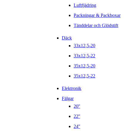
Luftfjädring
Packningar & Packboxar
Tänddelar och Glödstift
Däck
33x12,5-20
33x12,5-22
35x12,5-20
35x12,5-22
Elektronik
Fälgar
20''
22''
24''