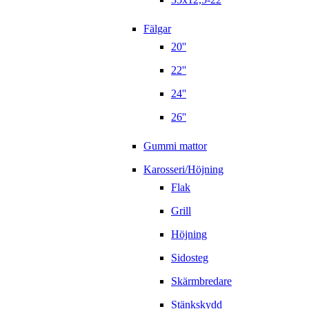
Fälgar
20''
22''
24''
26''
Gummi mattor
Karosseri/Höjning
Flak
Grill
Höjning
Sidosteg
Skärmbredare
Stänkskydd