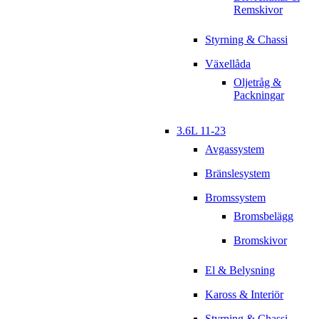
Remskivor
Styrning & Chassi
Växellåda
Oljetråg &
Packningar
3.6L 11-23
Avgassystem
Bränslesystem
Bromssystem
Bromsbelägg
Bromskivor
El & Belysning
Kaross & Interiör
Styrning & Chassi