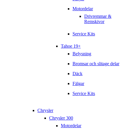
Motordelar
Drivremmar &
Remskivor
Service Kits
Tahoe 19+
Belysning
Bromsar och slitage delar
Däck
Fälgar
Service Kits
Chrysler
Chrysler 300
Motordelar