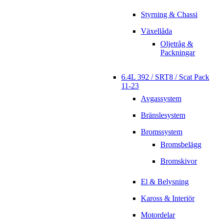
Styrning & Chassi
Växellåda
Oljetråg &
Packningar
6.4L 392 / SRT8 / Scat Pack
11-23
Avgassystem
Bränslesystem
Bromssystem
Bromsbelägg
Bromskivor
El & Belysning
Kaross & Interiör
Motordelar