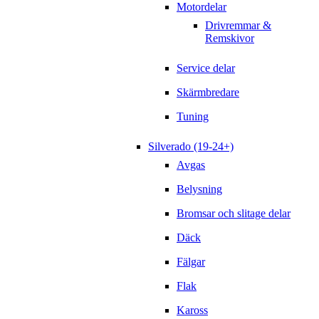
Motordelar
Drivremmar &
Remskivor
Service delar
Skärmbredare
Tuning
Silverado (19-24+)
Avgas
Belysning
Bromsar och slitage delar
Däck
Fälgar
Flak
Kaross