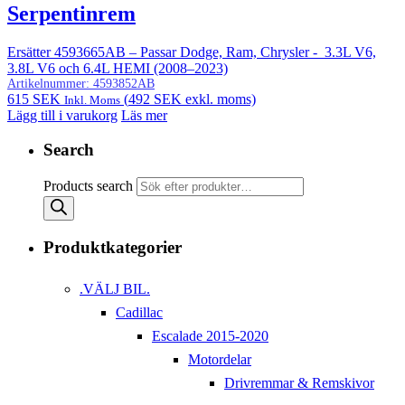
Serpentinrem
Ersätter 4593665AB – Passar Dodge, Ram, Chrysler - 3.3L V6,
3.8L V6 och 6.4L HEMI (2008–2023)
Artikelnummer:
4593852AB
615
SEK
(
492
SEK
exkl. moms)
Inkl. Moms
Lägg till i varukorg
Läs mer
Search
Products search
Produktkategorier
.VÄLJ BIL.
Cadillac
Escalade 2015-2020
Motordelar
Drivremmar & Remskivor