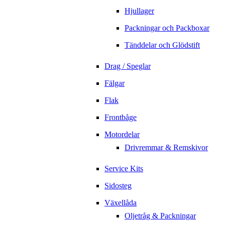
Hjullager
Packningar och Packboxar
Tänddelar och Glödstift
Drag / Speglar
Fälgar
Flak
Frontbåge
Motordelar
Drivremmar & Remskivor
Service Kits
Sidosteg
Växellåda
Oljetråg & Packningar