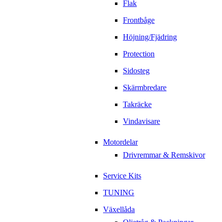
Flak
Frontbåge
Höjning/Fjädring
Protection
Sidosteg
Skärmbredare
Takräcke
Vindavisare
Motordelar
Drivremmar & Remskivor
Service Kits
TUNING
Växellåda