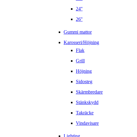
24''
26''
Gummi mattor
Karosseri/Höjning
Flak
Grill
Höjning
Sidosteg
Skärmbredare
Stänkskydd
Takräcke
Vindavisare
Lighting