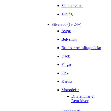
Skärmbredare
Tuning
Silverado (19-24+)
Avgas
Belysning
Bromsar och slitage delar
Däck
Fälgar
Flak
Kaross
Motordelar
Drivremmar &
Remskivor