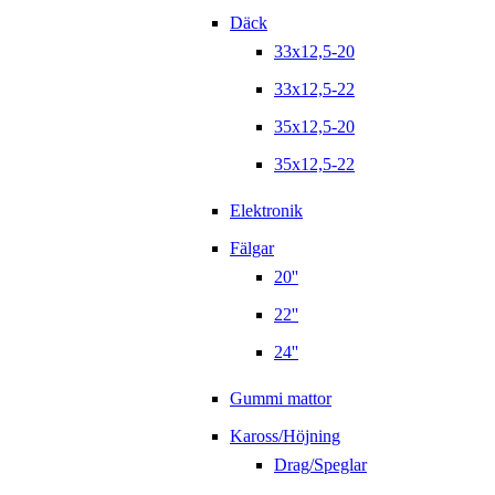
Däck
33x12,5-20
33x12,5-22
35x12,5-20
35x12,5-22
Elektronik
Fälgar
20''
22''
24''
Gummi mattor
Kaross/Höjning
Drag/Speglar