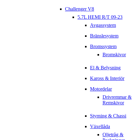
Challenger V8
5.7L HEMI R/T 09-23
Avgassystem
Bränslesystem
Bromssystem
Bromskivor
El & Belysning
Kaross & Interiör
Motordelar
Drivremmar &
Remskivor
Styrning & Chassi
Växellåda
Oljetråg &