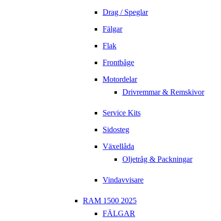
Drag / Speglar
Fälgar
Flak
Frontbåge
Motordelar
Drivremmar & Remskivor
Service Kits
Sidosteg
Växellåda
Oljetråg & Packningar
Vindavvisare
RAM 1500 2025
FÄLGAR