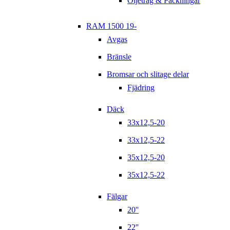
Oljetråg & Packningar
RAM 1500 19-
Avgas
Bränsle
Bromsar och slitage delar
Fjädring
Däck
33x12,5-20
33x12,5-22
35x12,5-20
35x12,5-22
Fälgar
20''
22''