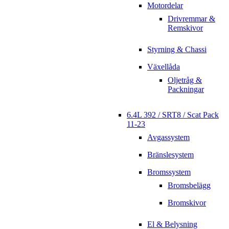
Motordelar
Drivremmar &
Remskivor
Styrning & Chassi
Växellåda
Oljetråg &
Packningar
6.4L 392 / SRT8 / Scat Pack
11-23
Avgassystem
Bränslesystem
Bromssystem
Bromsbelägg
Bromskivor
El & Belysning