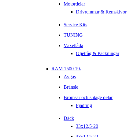
Motordelar
Drivremmar & Remskivor
Service Kits
TUNING
Växellåda
Oljetråg & Packningar
RAM 1500 19-
Avgas
Bränsle
Bromsar och slitage delar
Fjädring
Däck
33x12,5-20
33x12,5-22