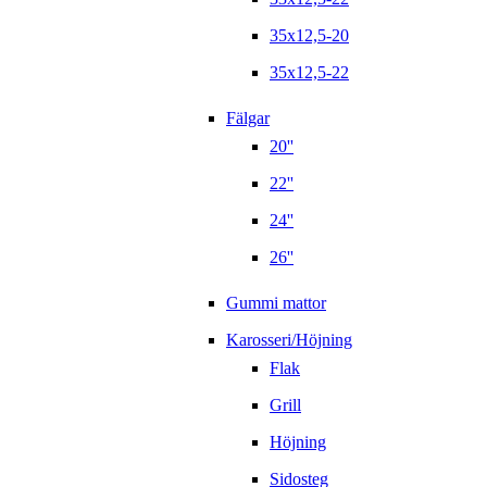
35x12,5-20
35x12,5-22
Fälgar
20''
22''
24''
26''
Gummi mattor
Karosseri/Höjning
Flak
Grill
Höjning
Sidosteg