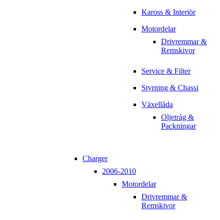
Kaross & Interiör
Motordelar
Drivremmar &
Remskivor
Service & Filter
Styrning & Chassi
Växellåda
Oljetråg &
Packningar
Charger
2006-2010
Motordelar
Drivremmar &
Remskivor