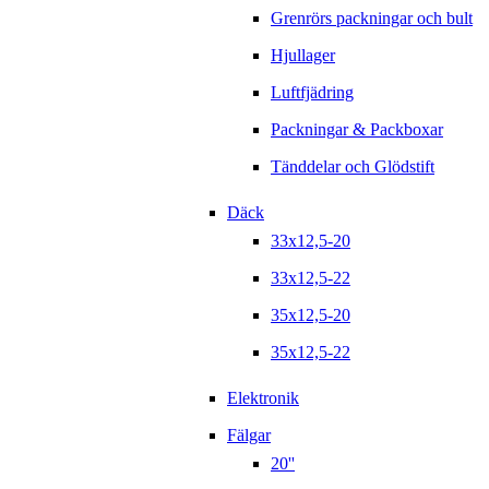
Grenrörs packningar och bult
Hjullager
Luftfjädring
Packningar & Packboxar
Tänddelar och Glödstift
Däck
33x12,5-20
33x12,5-22
35x12,5-20
35x12,5-22
Elektronik
Fälgar
20''