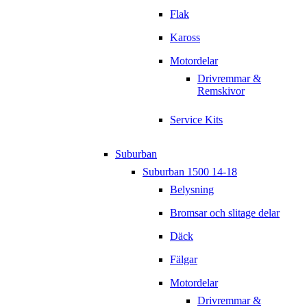
Flak
Kaross
Motordelar
Drivremmar &
Remskivor
Service Kits
Suburban
Suburban 1500 14-18
Belysning
Bromsar och slitage delar
Däck
Fälgar
Motordelar
Drivremmar &