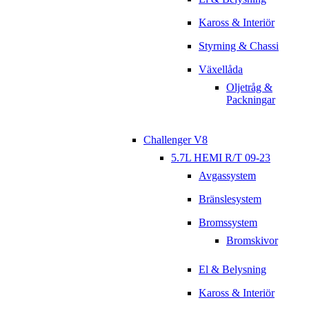
Kaross & Interiör
Styrning & Chassi
Växellåda
Oljetråg &
Packningar
Challenger V8
5.7L HEMI R/T 09-23
Avgassystem
Bränslesystem
Bromssystem
Bromskivor
El & Belysning
Kaross & Interiör