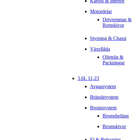
Kaross & Interiör
Motordelar
Drivremmar &
Remskivor
Styrning & Chassi
Växellåda
Oljetråg &
Packningar
3.6L 11-23
Avgassystem
Bränslesystem
Bromssystem
Bromsbelägg
Bromskivor
El & Belysning