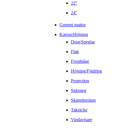
22''
24''
Gummi mattor
Kaross/Höjning
Drag/Speglar
Flak
Frontbåge
Höjning/Fjädring
Protection
Sidosteg
Skärmbredare
Takräcke
Vindavisare