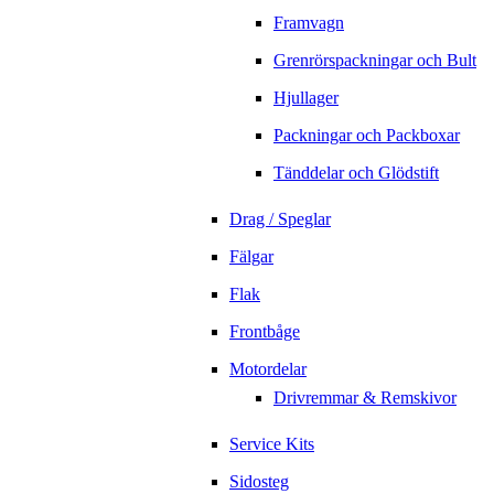
Framvagn
Grenrörspackningar och Bult
Hjullager
Packningar och Packboxar
Tänddelar och Glödstift
Drag / Speglar
Fälgar
Flak
Frontbåge
Motordelar
Drivremmar & Remskivor
Service Kits
Sidosteg