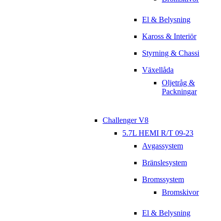
El & Belysning
Kaross & Interiör
Styrning & Chassi
Växellåda
Oljetråg &
Packningar
Challenger V8
5.7L HEMI R/T 09-23
Avgassystem
Bränslesystem
Bromssystem
Bromskivor
El & Belysning