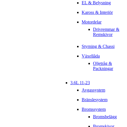
EL & Belysning
Kaross & Interiör
Motordelar
Drivremmar &
Remskivor
Styrning & Chassi
Växellåda
Oljetråg &
Packningar
3.6L 11-23
Avgassystem
Bränslesystem
Bromssystem
Bromsbelägg
Bromskivor