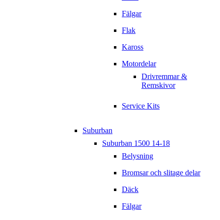
Fälgar
Flak
Kaross
Motordelar
Drivremmar &
Remskivor
Service Kits
Suburban
Suburban 1500 14-18
Belysning
Bromsar och slitage delar
Däck
Fälgar