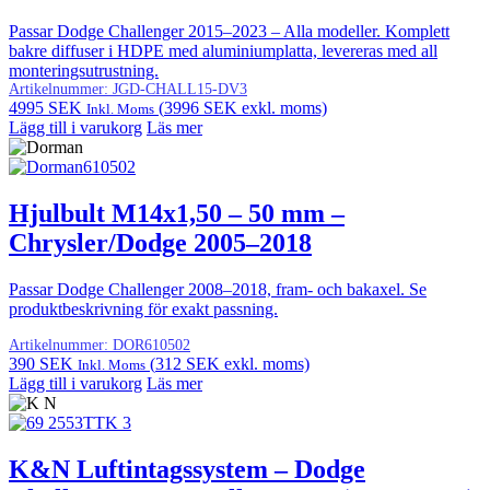
Passar Dodge Challenger 2015–2023 – Alla modeller. Komplett
bakre diffuser i HDPE med aluminiumplatta, levereras med all
monteringsutrustning.
Artikelnummer:
JGD-CHALL15-DV3
4995
SEK
(
3996
SEK
exkl. moms)
Inkl. Moms
Lägg till i varukorg
Läs mer
Hjulbult M14x1,50 – 50 mm –
Chrysler/Dodge 2005–2018
Passar Dodge Challenger 2008–2018, fram- och bakaxel. Se
produktbeskrivning för exakt passning.
Artikelnummer:
DOR610502
390
SEK
(
312
SEK
exkl. moms)
Inkl. Moms
Lägg till i varukorg
Läs mer
K&N Luftintagssystem – Dodge