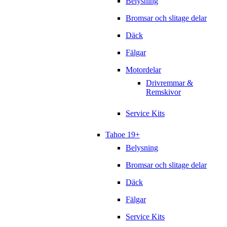
Belysning
Bromsar och slitage delar
Däck
Fälgar
Motordelar
Drivremmar &
Remskivor
Service Kits
Tahoe 19+
Belysning
Bromsar och slitage delar
Däck
Fälgar
Service Kits