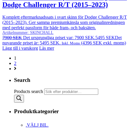
Dodge Challenger R/T (2015–2023)
Komplett eftermarknadssats i svart skinn för Dodge Challenger R/T
(2015–2023). Ger samma premiumkänsla som originalinredningen
med perfekt passform för både fram- och baksäten.
Artikelnummer:
SKINCHALL
7900
SEK
Det ursprungliga priset var: 7900 SEK.
5495
SEK
Det
nuvarande priset är: 5495 SEK.
(
4396
SEK
exkl. moms)
Inkl. Moms
Lägg till i varukorg
Läs mer
1
2
Search
Products search
Produktkategorier
.VÄLJ BIL.