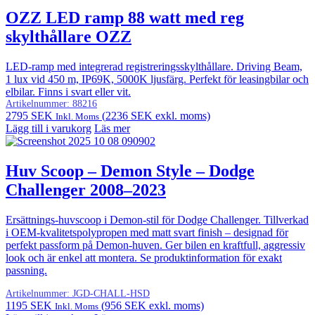
OZZ LED ramp 88 watt med reg
skylthållare OZZ
LED-ramp med integrerad registreringsskylthållare. Driving Beam,
1 lux vid 450 m, IP69K, 5000K ljusfärg. Perfekt för leasingbilar och
elbilar. Finns i svart eller vit.
Artikelnummer:
88216
2795
SEK
(
2236
SEK
exkl. moms)
Inkl. Moms
Lägg till i varukorg
Läs mer
Huv Scoop – Demon Style – Dodge
Challenger 2008–2023
Ersättnings-huvscoop i Demon-stil för Dodge Challenger. Tillverkad
i OEM-kvalitetspolypropen med matt svart finish – designad för
perfekt passform på Demon-huven. Ger bilen en kraftfull, aggressiv
look och är enkel att montera. Se produktinformation för exakt
passning.
Artikelnummer:
JGD-CHALL-HSD
1195
SEK
(
956
SEK
exkl. moms)
Inkl. Moms