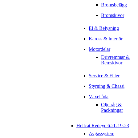
Bromsbelägg
Bromskivor
El & Belysning
Kaross & Interiör
Motordelar
Drivremmar &
Remskivor
Service & Filter
Styrning & Chassi
Växellåda
Oljetråg &
Packningar
Hellcat Redeye 6.2L 19-23
Avgassystem