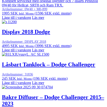
Komplett servicekit med original oljefilter och 7 quarts Pennzoil
0W40 för Hellcat, SRT8 och Ram TRX.
Artikelnummer:
0W40 + M0-899
1995
SEK
(
1596
SEK
exkl. moms)
Inkl. Moms
Lägg till i varukorg
Läs mer
Display 2018 Dodge
Artikelnummer:
DISPLAY 2018
4995
SEK
(
3996
SEK
exkl. moms)
Inkl. Moms
Lägg till i varukorg
Läs mer
Låsbart Tanklock – Dodge Challenger
Artikelnummer:
31836
245
SEK
(
196
SEK
exkl. moms)
Inkl. Moms
Lägg till i varukorg
Läs mer
Bakre Diffuser – Dodge Challenger 2015–
2023