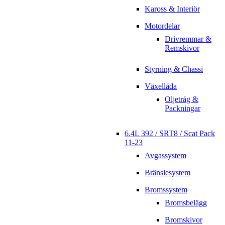
Kaross & Interiör
Motordelar
Drivremmar &
Remskivor
Styrning & Chassi
Växellåda
Oljetråg &
Packningar
6.4L 392 / SRT8 / Scat Pack
11-23
Avgassystem
Bränslesystem
Bromssystem
Bromsbelägg
Bromskivor