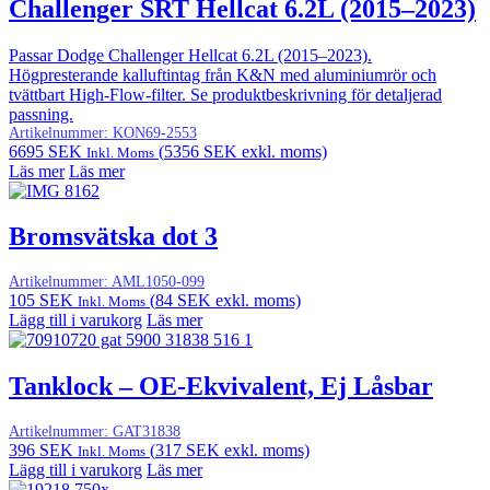
Challenger SRT Hellcat 6.2L (2015–2023)
Passar Dodge Challenger Hellcat 6.2L (2015–2023).
Högpresterande kalluftintag från K&N med aluminiumrör och
tvättbart High-Flow-filter. Se produktbeskrivning för detaljerad
passning.
Artikelnummer:
KON69-2553
6695
SEK
(
5356
SEK
exkl. moms)
Inkl. Moms
Läs mer
Läs mer
Bromsvätska dot 3
Artikelnummer:
AML1050-099
105
SEK
(
84
SEK
exkl. moms)
Inkl. Moms
Lägg till i varukorg
Läs mer
Tanklock – OE-Ekvivalent, Ej Låsbar
Artikelnummer:
GAT31838
396
SEK
(
317
SEK
exkl. moms)
Inkl. Moms
Lägg till i varukorg
Läs mer