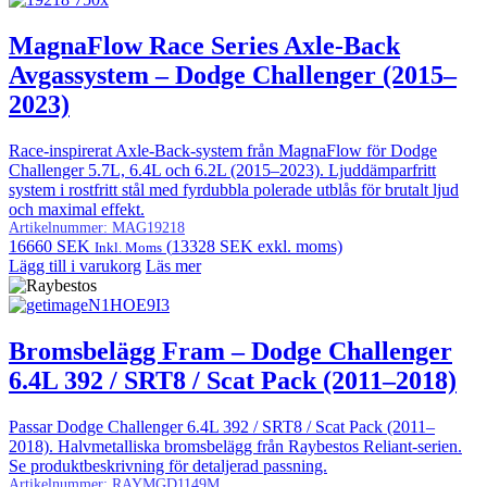
MagnaFlow Race Series Axle-Back
Avgassystem – Dodge Challenger (2015–
2023)
Race-inspirerat Axle-Back-system från MagnaFlow för Dodge
Challenger 5.7L, 6.4L och 6.2L (2015–2023). Ljuddämparfritt
system i rostfritt stål med fyrdubbla polerade utblås för brutalt ljud
och maximal effekt.
Artikelnummer:
MAG19218
16660
SEK
(
13328
SEK
exkl. moms)
Inkl. Moms
Lägg till i varukorg
Läs mer
Bromsbelägg Fram – Dodge Challenger
6.4L 392 / SRT8 / Scat Pack (2011–2018)
Passar Dodge Challenger 6.4L 392 / SRT8 / Scat Pack (2011–
2018). Halvmetalliska bromsbelägg från Raybestos Reliant-serien.
Se produktbeskrivning för detaljerad passning.
Artikelnummer:
RAYMGD1149M