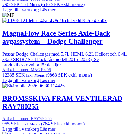
795
SEK
(
636
SEK
exkl. moms)
Inkl. Moms
Lägg till i varukorg
Läs mer
MagnaFlow Race Series Axle-Back
avgassystem – Dodge Challenger
Passar Dodge Challenger med 5.7L HEMI, 6.2L Hellcat och 6.4L
392 / SRT8 / Scat Pack (årsmodell 2015–2023). Se
produktbeskrivning för detaljer.
Artikelnummer:
MAG19206
12335
SEK
(
9868
SEK
exkl. moms)
Inkl. Moms
Lägg till i varukorg
Läs mer
BROMSSKIVA FRAM VENTILERAD
RAY780255
Artikelnummer:
RAY780255
955
SEK
(
764
SEK
exkl. moms)
Inkl. Moms
Lägg till i varukorg
Läs mer