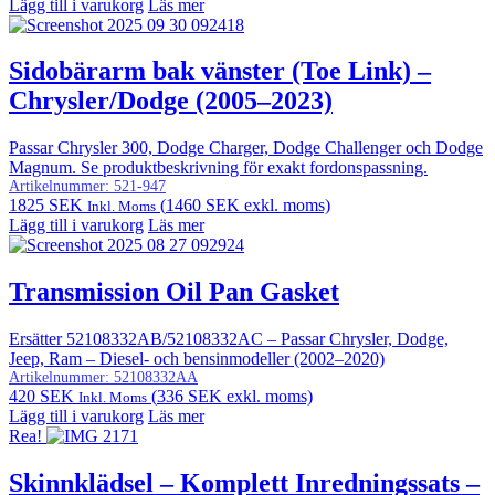
Lägg till i varukorg
Läs mer
Sidobärarm bak vänster (Toe Link) –
Chrysler/Dodge (2005–2023)
Passar Chrysler 300, Dodge Charger, Dodge Challenger och Dodge
Magnum. Se produktbeskrivning för exakt fordonspassning.
Artikelnummer:
521-947
1825
SEK
(
1460
SEK
exkl. moms)
Inkl. Moms
Lägg till i varukorg
Läs mer
Transmission Oil Pan Gasket
Ersätter 52108332AB/52108332AC – Passar Chrysler, Dodge,
Jeep, Ram – Diesel- och bensinmodeller (2002–2020)
Artikelnummer:
52108332AA
420
SEK
(
336
SEK
exkl. moms)
Inkl. Moms
Lägg till i varukorg
Läs mer
Rea!
Skinnklädsel – Komplett Inredningssats –