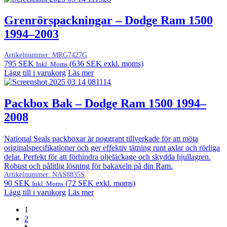
Grenrörspackningar – Dodge Ram 1500
1994–2003
Artikelnummer:
MRG7427G
795
SEK
(
636
SEK
exkl. moms)
Inkl. Moms
Lägg till i varukorg
Läs mer
Packbox Bak – Dodge Ram 1500 1994–
2008
National Seals packboxar är noggrant tillverkade för att möta
originalspecifikationer och ger effektiv tätning runt axlar och rörliga
delar. Perfekt för att förhindra oljeläckage och skydda hjullagren.
Robust och pålitlig lösning för bakaxeln på din Ram.
Artikelnummer:
NAS8835S
90
SEK
(
72
SEK
exkl. moms)
Inkl. Moms
Lägg till i varukorg
Läs mer
1
2