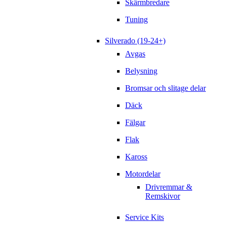
Skärmbredare
Tuning
Silverado (19-24+)
Avgas
Belysning
Bromsar och slitage delar
Däck
Fälgar
Flak
Kaross
Motordelar
Drivremmar &
Remskivor
Service Kits