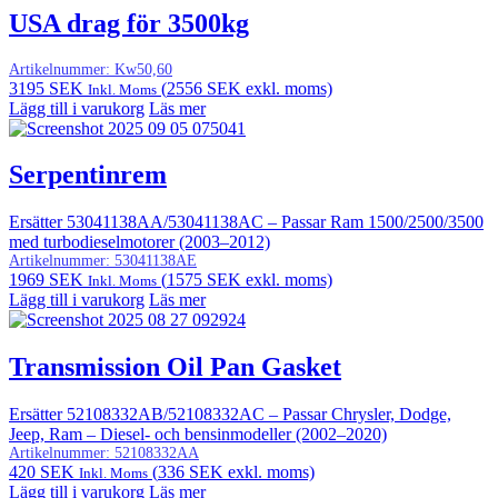
USA drag för 3500kg
Artikelnummer:
Kw50,60
3195
SEK
(
2556
SEK
exkl. moms)
Inkl. Moms
Lägg till i varukorg
Läs mer
Serpentinrem
Ersätter 53041138AA/53041138AC – Passar Ram 1500/2500/3500
med turbodieselmotorer (2003–2012)
Artikelnummer:
53041138AE
1969
SEK
(
1575
SEK
exkl. moms)
Inkl. Moms
Lägg till i varukorg
Läs mer
Transmission Oil Pan Gasket
Ersätter 52108332AB/52108332AC – Passar Chrysler, Dodge,
Jeep, Ram – Diesel- och bensinmodeller (2002–2020)
Artikelnummer:
52108332AA
420
SEK
(
336
SEK
exkl. moms)
Inkl. Moms
Lägg till i varukorg
Läs mer