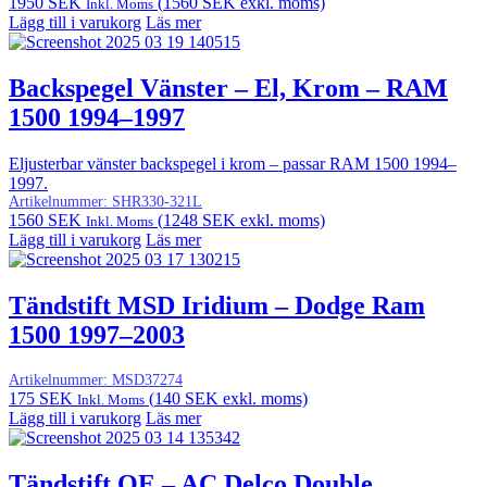
1950
SEK
(
1560
SEK
exkl. moms)
Inkl. Moms
Lägg till i varukorg
Läs mer
Backspegel Vänster – El, Krom – RAM
1500 1994–1997
Eljusterbar vänster backspegel i krom – passar RAM 1500 1994–
1997.
Artikelnummer:
SHR330-321L
1560
SEK
(
1248
SEK
exkl. moms)
Inkl. Moms
Lägg till i varukorg
Läs mer
Tändstift MSD Iridium – Dodge Ram
1500 1997–2003
Artikelnummer:
MSD37274
175
SEK
(
140
SEK
exkl. moms)
Inkl. Moms
Lägg till i varukorg
Läs mer
Tändstift OE – AC Delco Double