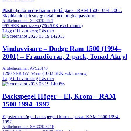
Plasthölje för nedre främre stötfångare – RAM 1500 1994–2002.
Skyddande och snygg detalj med originalpassform.
Artikelnummer:
SHR330-88-1
995
SEK
(
796
SEK
exkl. moms)
Inkl. Moms
Lägg till i varukorg
Läs mer
Vindavvisare – Dodge Ram 1500 (1994–
2001) – Framdörrar, 2-pack, Tonad Akryl
Artikelnummer:
AVS23148
1290
SEK
(
1032
SEK
exkl. moms)
Inkl. Moms
Lägg till i varukorg
Läs mer
Backspegel Höger – El, Krom – RAM
1500 1994–1997
Eljusterbar höger backspegel i krom – passar RAM 1500 1994–
1997.
Artikelnummer:
SHR330-321R