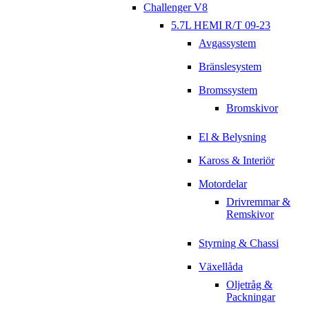
Challenger V8
5.7L HEMI R/T 09-23
Avgassystem
Bränslesystem
Bromssystem
Bromskivor
El & Belysning
Kaross & Interiör
Motordelar
Drivremmar &
Remskivor
Styrning & Chassi
Växellåda
Oljetråg &
Packningar