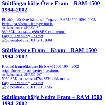
Stötfångarhölje Övre Fram – RAM 1500
1994–2002
Plasthölje för övre främre stötfångare – RAM 1500 1994–2002.
Perfekt passform och snygg finish.
Artikelnummer:
SHR330-87
860
SEK
(
688
SEK
exkl. moms)
Inkl. Moms
Lägg till i varukorg
Läs mer
Stötfångare Fram – Krom – RAM 1500
1994–2002
Kromad framstötfångare för RAM 1500 1994–2002 –
originalutseende och perfekt passform.
Artikelnummer:
SHR330-90T
5980
SEK
(
4784
SEK
exkl. moms)
Inkl. Moms
Lägg till i varukorg
Läs mer
Stötfångarhölje Nedre Fram – RAM 1500
1994–2002