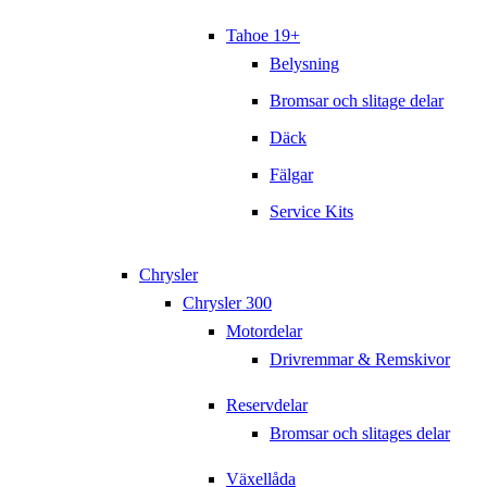
Tahoe 19+
Belysning
Bromsar och slitage delar
Däck
Fälgar
Service Kits
Chrysler
Chrysler 300
Motordelar
Drivremmar & Remskivor
Reservdelar
Bromsar och slitages delar
Växellåda