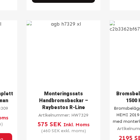
plett
Monteringssats
Bromsbel
rman
Handbromsbackar –
1500 
Raybestos R-Line
309
Bromsbelägg
HEMI 2019–.
Artikelnummer:
HW7329
Moms
med monterin
575
SEK
s)
Inkl. Moms
Artikelnu
(
460
SEK
exkl. moms)
2195
S
rg