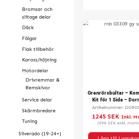
Bromsar och
slitage delar
Däck
Fälgar
Flak tillbehör
Kaross/höjning
Motordelar
Drivremmar &
Remskivor
Grenrörsbultar – Kom
Kit för 1 Sida – Do
Service delar
Artikelnummer:
DOR03
Skärmbredare
1245
SEK
Inkl. 
Tuning
(
996
SEK
exkl. mom
Silverado (19-24+)
Lägg till i varuko