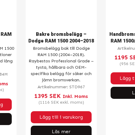
– RAM
Bakre bromsbelägg –
Handbroms
Dodge RAM 1500 2004–2018
RAM 1500/
AM 1500
Bromsbelägg bak till Dodge
Artikel
tioner
RAM 1500 (2004–2018).
1195
S
d lång
Raybestos Professional Grade –
(
956
SE
tysta, hållbara och OEM-
specifika belägg för säker och
84M
Lägg ti
jämn bromsverkan.
Moms
Artikelnummer:
STD967
s)
L
1395
SEK
Inkl. Moms
(
1116
SEK
exkl. moms)
rg
Lägg till i varukorg
Läs mer