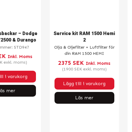
backar – Dodge
Service kit RAM 1500 Hemi
2500 & Durango
2
nummer:
STD947
Olja & Oljefilter + Luftfilter för
din RAM 1500 HEMI
EK
Inkl. Moms
2375
SEK
K
exkl. moms)
Inkl. Moms
(
1900
SEK
exkl. moms)
ll i varukorg
Lägg till i varukorg
äs mer
Läs mer