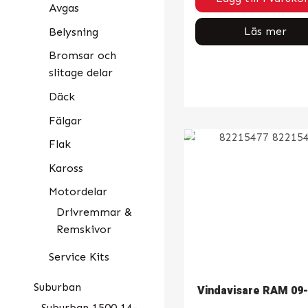
Avgas
Läs mer
Belysning
Bromsar och
slitage delar
Däck
Fälgar
Flak
Kaross
Motordelar
Drivremmar &
Remskivor
Service Kits
Suburban
Vindavisare RAM 09
Suburban 1500 14-