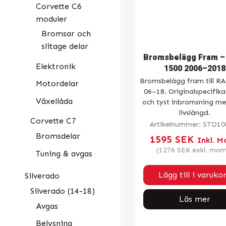
Corvette C6
moduler
Bromsar och
slitage delar
Bromsbelägg Fram 
Elektronik
1500 2006–2018
Bromsbelägg fram till R
Motordelar
06–18. Originalspecifika
Växellåda
och tyst inbromsning me
livslängd.
Corvette C7
Artikelnummer:
STD10
Bromsdelar
1595
SEK
Inkl. 
(
1276
SEK
exkl. mom
Tuning & avgas
Lägg till i varuko
Silverado
Silverado (14-18)
Läs mer
Avgas
Belysning