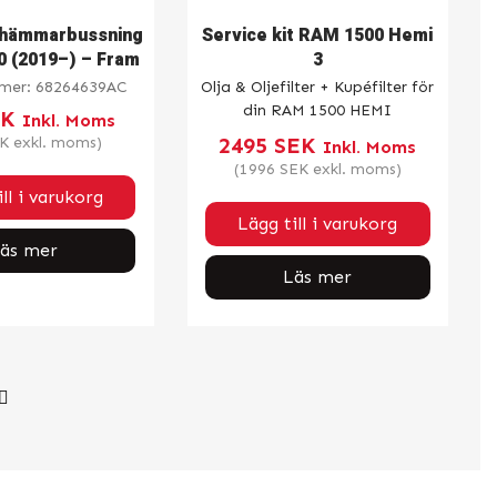
shämmarbussning
Service kit RAM 1500 Hemi
 (2019–) – Fram
3
mmer:
68264639AC
Olja & Oljefilter + Kupéfilter för
din RAM 1500 HEMI
EK
Inkl. Moms
2495
SEK
K
exkl. moms)
Inkl. Moms
(
1996
SEK
exkl. moms)
ll i varukorg
Lägg till i varukorg
äs mer
Läs mer