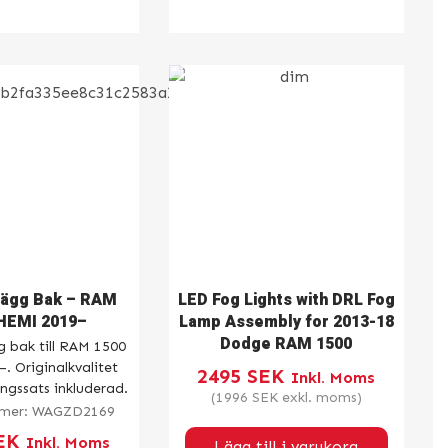
ägg Bak – RAM
LED Fog Lights with DRL Fog
HEMI 2019–
Lamp Assembly for 2013-18
Dodge RAM 1500
 bak till RAM 1500
 Originalkvalitet
2495
SEK
Inkl. Moms
gssats inkluderad.
(
1996
SEK
exkl. moms)
mmer:
WAGZD2169
EK
Inkl. Moms
Lägg till i varukorg