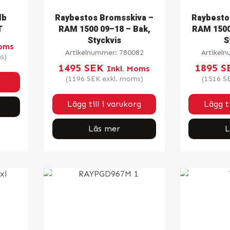
lb
Raybestos Bromsskiva –
Raybesto
T
RAM 1500 09–18 – Bak,
RAM 1500
Styckvis
S
Moms
Artikelnummer:
780082
Artikel
s)
1495
SEK
1895
S
Inkl. Moms
(
1196
SEK
exkl. moms)
(
1516
S
Lägg till i varukorg
Lägg ti
Läs mer
L