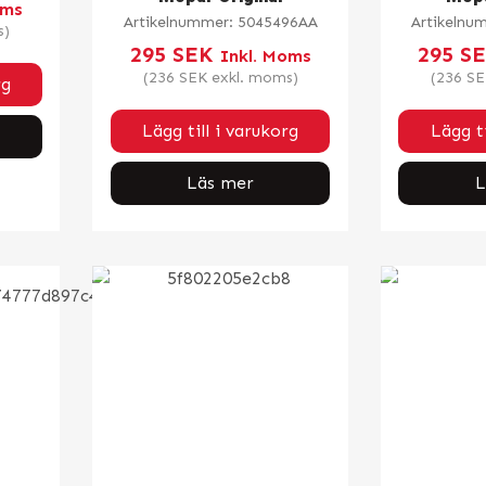
oms
Artikelnummer:
5045496AA
Artikelnu
s)
295
SEK
295
S
Inkl. Moms
(
236
SEK
exkl. moms)
(
236
SE
rg
Lägg till i varukorg
Lägg ti
Läs mer
L