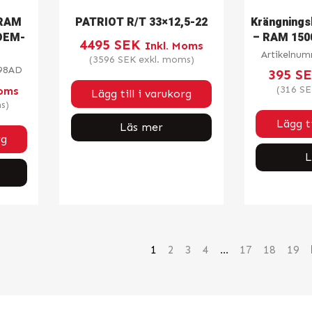
 RAM
PATRIOT R/T 33×12,5-22
Krängning
 OEM-
– RAM 1500
4495
SEK
Inkl. Moms
Artikelnu
(
3596
SEK
exkl. moms)
98AD
395
S
(
316
SE
Moms
Lägg till i varukorg
s)
Lägg ti
Läs mer
rg
L
1
2
3
4
…
17
18
19