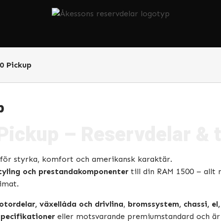
0 Pickup
p
ickup – Reservdelar & t
för styrka, komfort och amerikansk karaktär.
styling och prestandakomponenter
till din RAM 1500 – allt
limat.
tordelar, växellåda och drivlina
,
bromssystem, chassi, el,
pecifikationer
eller motsvarande premiumstandard och är te