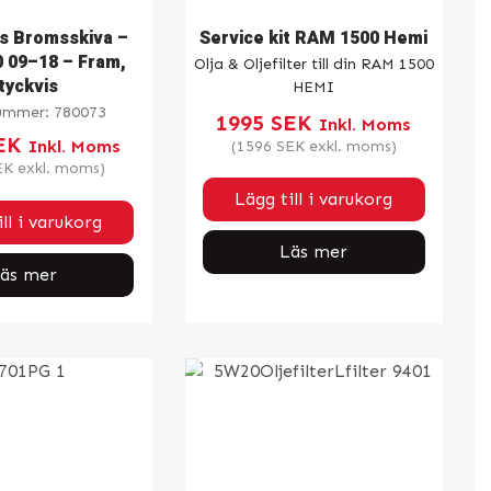
s Bromsskiva –
Service kit RAM 1500 Hemi
 09–18 – Fram,
Olja & Oljefilter till din RAM 1500
tyckvis
HEMI
nummer:
780073
1995
SEK
Inkl. Moms
EK
Inkl. Moms
(
1596
SEK
exkl. moms)
EK
exkl. moms)
Lägg till i varukorg
ll i varukorg
Läs mer
äs mer