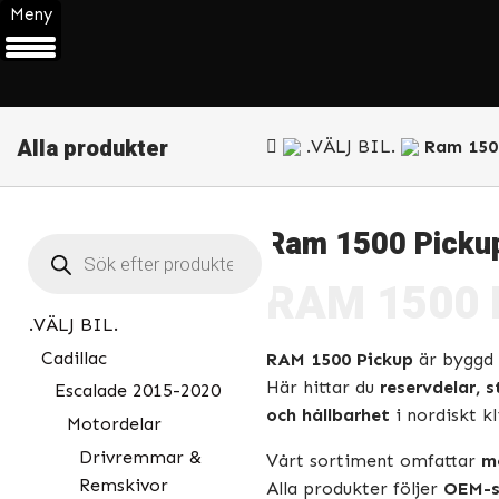
Meny
Alla produkter
.VÄLJ BIL.
Ram 150
Ram 1500 Picku
Products
search
RAM 1500 P
.VÄLJ BIL.
Cadillac
RAM 1500 Pickup
är byggd 
Här hittar du
reservdelar, 
Escalade 2015-2020
och hållbarhet
i nordiskt k
Motordelar
Drivremmar &
Vårt sortiment omfattar
mo
Remskivor
Alla produkter följer
OEM-s