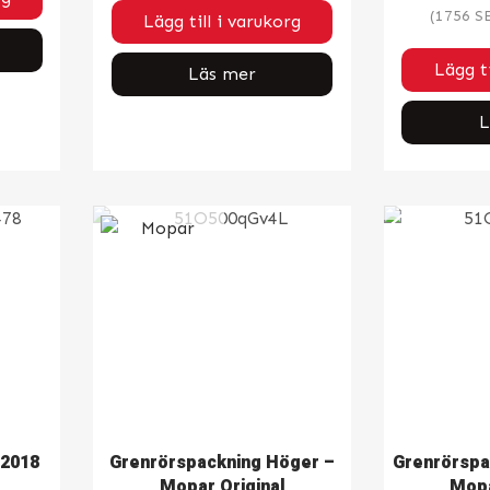
(
1756
S
Lägg till i varukorg
Lägg ti
Läs mer
L
-2018
Grenrörspackning Höger –
Grenrörspa
Mopar Original
Mopa