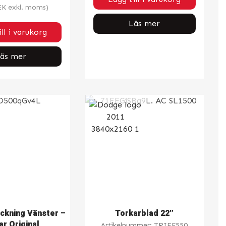
EK
exkl. moms)
Läs mer
ll i varukorg
äs mer
ckning Vänster –
Torkarblad 22″
r Original
Artikelnummer:
TRIEF550