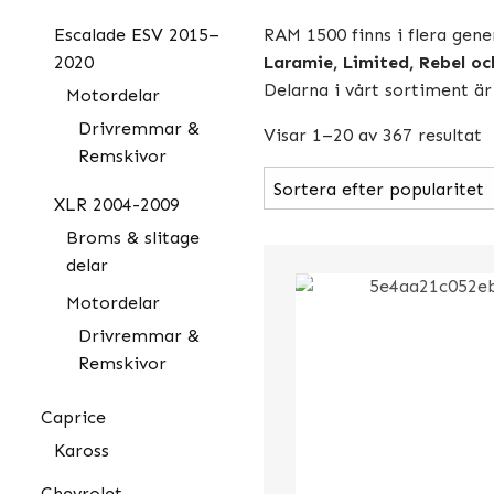
RAM 1500 finns i flera gene
Escalade ESV 2015–
Laramie, Limited, Rebel o
2020
Delarna i vårt sortiment ä
Motordelar
Drivremmar &
Visar 1–20 av 367 resultat
Remskivor
XLR 2004-2009
Broms & slitage
delar
Motordelar
Drivremmar &
Remskivor
Caprice
Kaross
Chevrolet