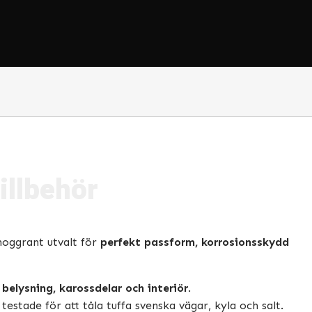
illbehör
 noggrant utvalt för
perfekt passform, korrosionsskydd
 belysning, karossdelar och interiör
.
stade för att tåla tuffa svenska vägar, kyla och salt.