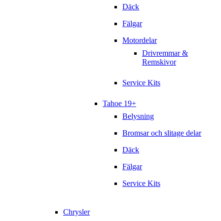
Däck
Fälgar
Motordelar
Drivremmar &
Remskivor
Service Kits
Tahoe 19+
Belysning
Bromsar och slitage delar
Däck
Fälgar
Service Kits
Chrysler