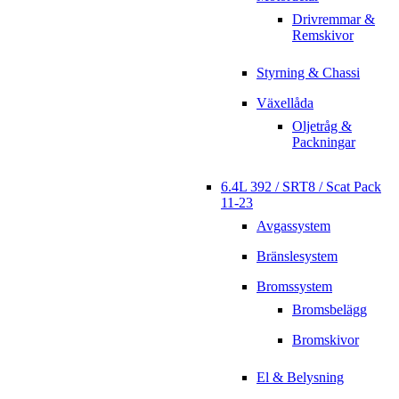
Drivremmar &
Remskivor
Styrning & Chassi
Växellåda
Oljetråg &
Packningar
6.4L 392 / SRT8 / Scat Pack
11-23
Avgassystem
Bränslesystem
Bromssystem
Bromsbelägg
Bromskivor
El & Belysning