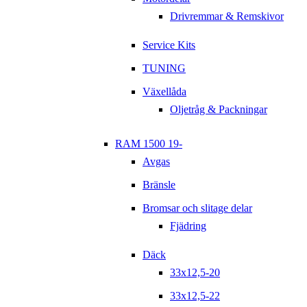
Drivremmar & Remskivor
Service Kits
TUNING
Växellåda
Oljetråg & Packningar
RAM 1500 19-
Avgas
Bränsle
Bromsar och slitage delar
Fjädring
Däck
33x12,5-20
33x12,5-22