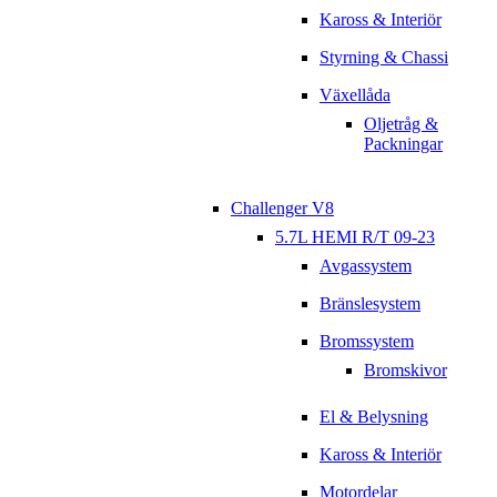
Kaross & Interiör
Styrning & Chassi
Växellåda
Oljetråg &
Packningar
Challenger V8
5.7L HEMI R/T 09-23
Avgassystem
Bränslesystem
Bromssystem
Bromskivor
El & Belysning
Kaross & Interiör
Motordelar