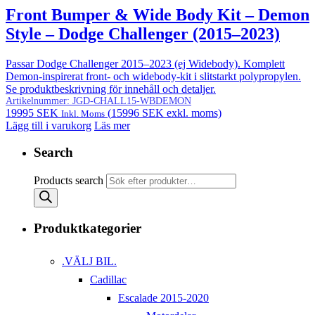
Front Bumper & Wide Body Kit – Demon
Style – Dodge Challenger (2015–2023)
Passar Dodge Challenger 2015–2023 (ej Widebody). Komplett
Demon-inspirerat front- och widebody-kit i slitstarkt polypropylen.
Se produktbeskrivning för innehåll och detaljer.
Artikelnummer:
JGD-CHALL15-WBDEMON
19995
SEK
(
15996
SEK
exkl. moms)
Inkl. Moms
Lägg till i varukorg
Läs mer
Search
Products search
Produktkategorier
.VÄLJ BIL.
Cadillac
Escalade 2015-2020