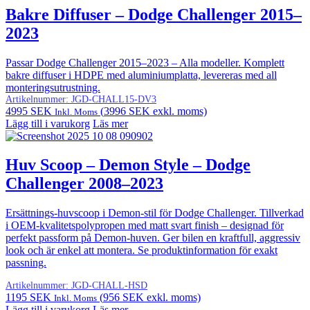
Bakre Diffuser – Dodge Challenger 2015–
2023
Passar Dodge Challenger 2015–2023 – Alla modeller. Komplett
bakre diffuser i HDPE med aluminiumplatta, levereras med all
monteringsutrustning.
Artikelnummer:
JGD-CHALL15-DV3
4995
SEK
(
3996
SEK
exkl. moms)
Inkl. Moms
Lägg till i varukorg
Läs mer
Huv Scoop – Demon Style – Dodge
Challenger 2008–2023
Ersättnings-huvscoop i Demon-stil för Dodge Challenger. Tillverkad
i OEM-kvalitetspolypropen med matt svart finish – designad för
perfekt passform på Demon-huven. Ger bilen en kraftfull, aggressiv
look och är enkel att montera. Se produktinformation för exakt
passning.
Artikelnummer:
JGD-CHALL-HSD
1195
SEK
(
956
SEK
exkl. moms)
Inkl. Moms
Lägg till i varukorg
Läs mer