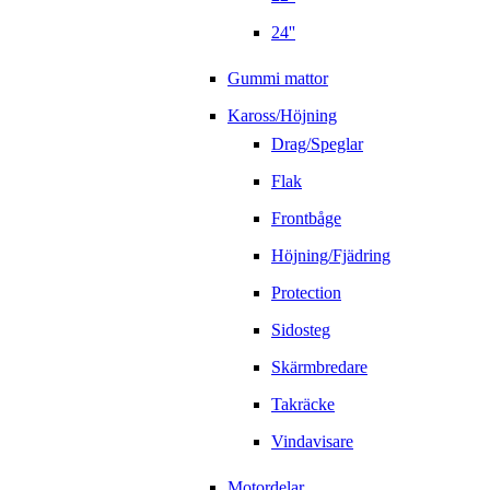
24''
Gummi mattor
Kaross/Höjning
Drag/Speglar
Flak
Frontbåge
Höjning/Fjädring
Protection
Sidosteg
Skärmbredare
Takräcke
Vindavisare
Motordelar