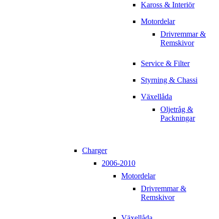
Kaross & Interiör
Motordelar
Drivremmar &
Remskivor
Service & Filter
Styrning & Chassi
Växellåda
Oljetråg &
Packningar
Charger
2006-2010
Motordelar
Drivremmar &
Remskivor
Växellåda