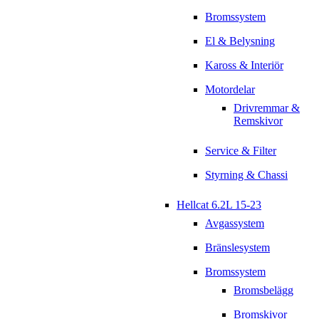
Bromssystem
El & Belysning
Kaross & Interiör
Motordelar
Drivremmar &
Remskivor
Service & Filter
Styrning & Chassi
Hellcat 6.2L 15-23
Avgassystem
Bränslesystem
Bromssystem
Bromsbelägg
Bromskivor