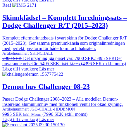
Rea!
Skinnklädsel – Komplett Inredningssats –
Dodge Challenger R/T (2015–2023)
Komplett eftermarknadssats i svart skinn för Dodge Challenger R/T
(2015–2023). Ger samma premiumkänsla som originalinredningen
med perfekt passform för både fram- och baksäten.
Artikelnummer:
SKINCHALL
7900
SEK
Det ursprungliga priset var: 7900 SEK.
5495
SEK
Det
nuvarande priset är: 5495 SEK.
(
4396
SEK
exkl. moms)
Inkl. Moms
Lägg till i varukorg
Läs mer
Demon huv Challenger 08-23
Passar Dodge Challenger 2008–2023 – Alla modeller. Demon-
inspirerad aluminiumhuv med funktionell ventil för ökad kylning.
Artikelnummer:
JGD-CHALL-HDDEMON
9995
SEK
(
7996
SEK
exkl. moms)
Inkl. Moms
Lägg till i varukorg
Läs mer