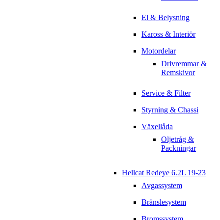
El & Belysning
Kaross & Interiör
Motordelar
Drivremmar &
Remskivor
Service & Filter
Styrning & Chassi
Växellåda
Oljetråg &
Packningar
Hellcat Redeye 6.2L 19-23
Avgassystem
Bränslesystem
Bromssystem