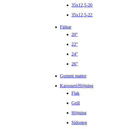
35x12,5-20
35x12,5-22
Fälgar
20''
22''
24''
26''
Gummi mattor
Karosseri/Höjning
Flak
Grill
Höjning
Sidosteg