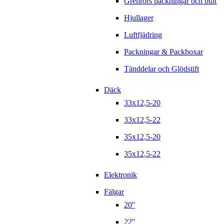
Grenrörs packningar och bult
Hjullager
Luftfjädring
Packningar & Packboxar
Tänddelar och Glödstift
Däck
33x12,5-20
33x12,5-22
35x12,5-20
35x12,5-22
Elektronik
Fälgar
20''
22''