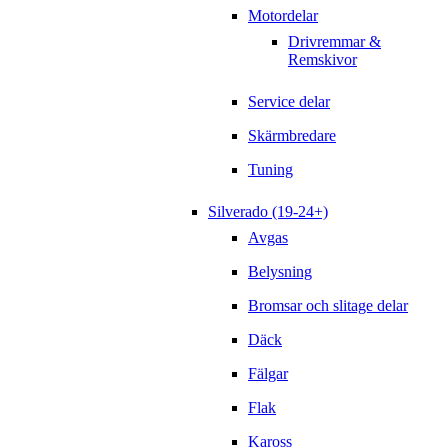
Motordelar
Drivremmar &
Remskivor
Service delar
Skärmbredare
Tuning
Silverado (19-24+)
Avgas
Belysning
Bromsar och slitage delar
Däck
Fälgar
Flak
Kaross