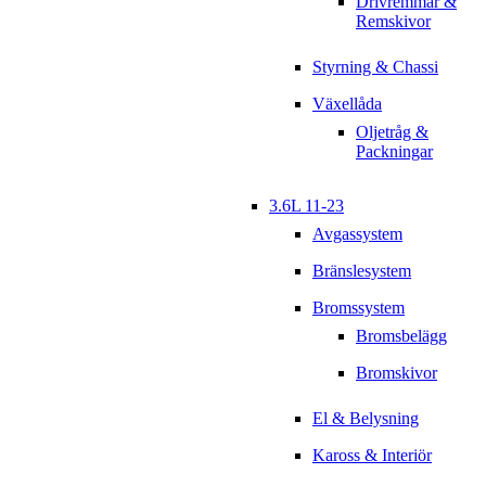
Drivremmar &
Remskivor
Styrning & Chassi
Växellåda
Oljetråg &
Packningar
3.6L 11-23
Avgassystem
Bränslesystem
Bromssystem
Bromsbelägg
Bromskivor
El & Belysning
Kaross & Interiör