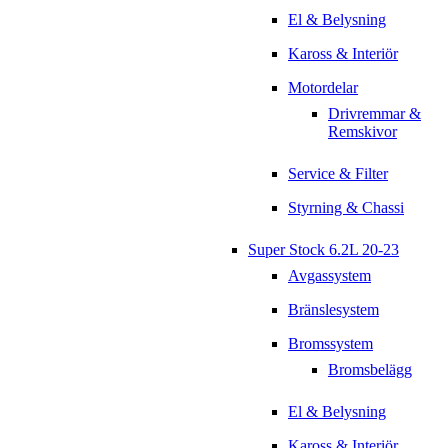
El & Belysning
Kaross & Interiör
Motordelar
Drivremmar &
Remskivor
Service & Filter
Styrning & Chassi
Super Stock 6.2L 20-23
Avgassystem
Bränslesystem
Bromssystem
Bromsbelägg
El & Belysning
Kaross & Interiör