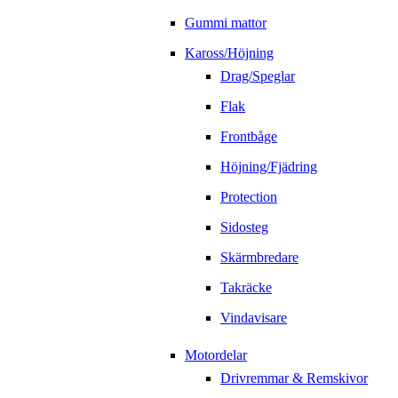
Gummi mattor
Kaross/Höjning
Drag/Speglar
Flak
Frontbåge
Höjning/Fjädring
Protection
Sidosteg
Skärmbredare
Takräcke
Vindavisare
Motordelar
Drivremmar & Remskivor