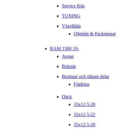
Service Kits
TUNING
Växellåda
Oljetråg & Packningar
RAM 1500 19-
Avgas
Bränsle
Bromsar och slitage delar
Fjädring
Däck
33x12,5-20
33x12,5-22
35x12,5-20