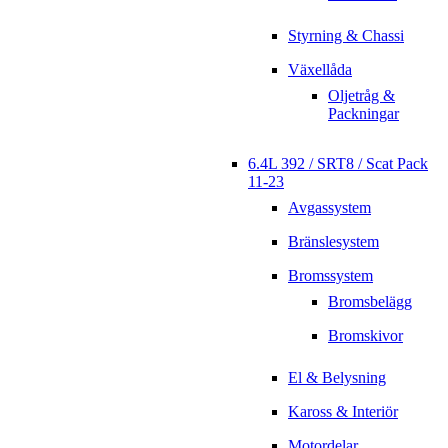
Styrning & Chassi
Växellåda
Oljetråg &
Packningar
6.4L 392 / SRT8 / Scat Pack
11-23
Avgassystem
Bränslesystem
Bromssystem
Bromsbelägg
Bromskivor
El & Belysning
Kaross & Interiör
Motordelar