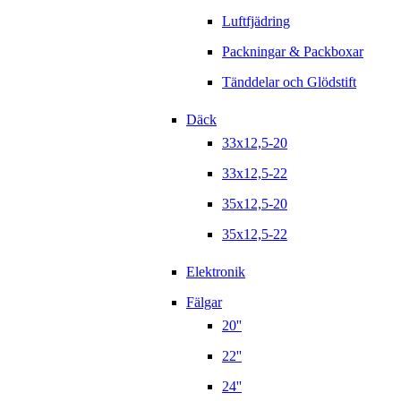
Luftfjädring
Packningar & Packboxar
Tänddelar och Glödstift
Däck
33x12,5-20
33x12,5-22
35x12,5-20
35x12,5-22
Elektronik
Fälgar
20''
22''
24''