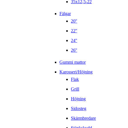
35x12,5-22
Fälgar
20''
22''
24''
26''
Gummi mattor
Karosseri/Höjning
Flak
Grill
Höjning
Sidosteg
Skärmbredare
Stänkskydd