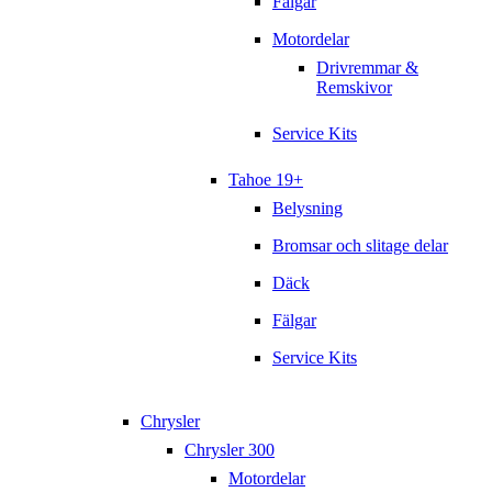
Fälgar
Motordelar
Drivremmar &
Remskivor
Service Kits
Tahoe 19+
Belysning
Bromsar och slitage delar
Däck
Fälgar
Service Kits
Chrysler
Chrysler 300
Motordelar