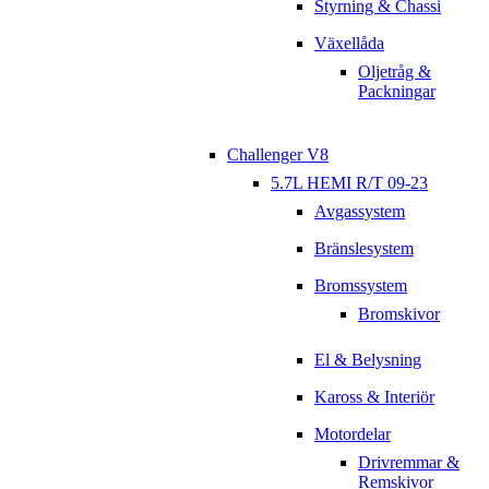
Styrning & Chassi
Växellåda
Oljetråg &
Packningar
Challenger V8
5.7L HEMI R/T 09-23
Avgassystem
Bränslesystem
Bromssystem
Bromskivor
El & Belysning
Kaross & Interiör
Motordelar
Drivremmar &
Remskivor