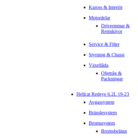
Kaross & Interiör
Motordelar
Drivremmar &
Remskivor
Service & Filter
Styrning & Chassi
Växellåda
Oljetråg &
Packningar
Hellcat Redeye 6.2L 19-23
Avgassystem
Bränslesystem
Bromssystem
Bromsbelägg