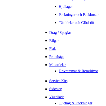
Hjullager
Packningar och Packboxar
Tänddelar och Glödstift
Drag / Speglar
Fälgar
Flak
Frontbåge
Motordelar
Drivremmar & Remskivor
Service Kits
Sidosteg
Växellåda
Oljetråg & Packningar