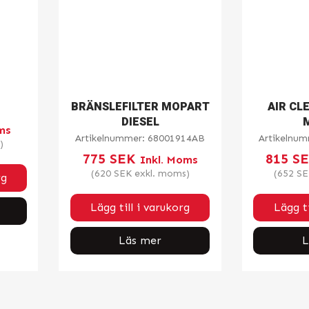
BRÄNSLEFILTER MOPART
AIR CL
DIESEL
ms
Artikelnummer:
68001914AB
Artikelnu
)
775
SEK
815
S
Inkl. Moms
(
620
SEK
exkl. moms)
(
652
SE
rg
Lägg till i varukorg
Lägg ti
Läs mer
L