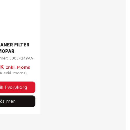
EANER FILTER
MOPAR
mmer:
53034249AA
EK
Inkl. Moms
K
exkl. moms)
ll i varukorg
äs mer