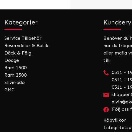
Kategorier
Kundserv
Service Tillbehör
Behöver du hj
Reservdelar & Butik
har du frågo
Däck & Fälg
eller maila v
Dodge
till!
Ram 1500
0511 - 1
Ram 2500
0511 - 19
Silverado
0511 - 19
GMC
shoppen@
alvin@ak
Följ oss
Köpvillkor
Integritetsp