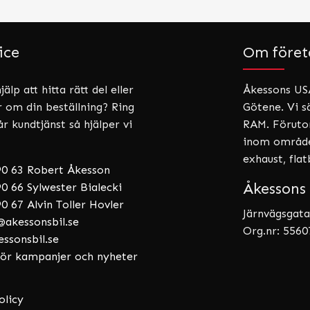
ice
Om föret
älp att hitta rätt del eller
Åkessons USA
r om din beställning? Ring
Götene. Vi sä
år kundtjänst så hjälper vi
RAM. Förutom
inom områden
exhaust, fla
90 63 Robert Åkesson
Åkessons 
0 66 Sylwester Bialecki
0 67 Alvin Toller Hovler
Järnvägsgata
akessonsbil.se
Org.nr: 556
essonsbil.se
 för kampanjer och nyheter
olicy