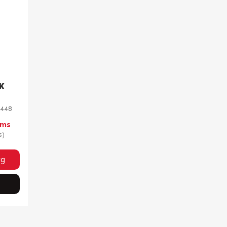
K
448
oms
s)
rg