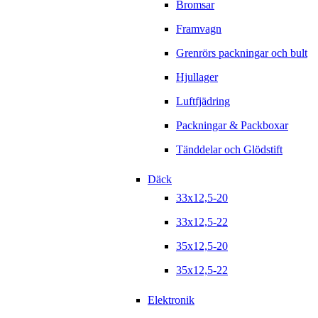
Bromsar
Framvagn
Grenrörs packningar och bult
Hjullager
Luftfjädring
Packningar & Packboxar
Tänddelar och Glödstift
Däck
33x12,5-20
33x12,5-22
35x12,5-20
35x12,5-22
Elektronik