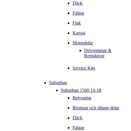
Däck
Fälgar
Flak
Kaross
Motordelar
Drivremmar &
Remskivor
Service Kits
Suburban
Suburban 1500 14-18
Belysning
Bromsar och slitage delar
Däck
Fälgar