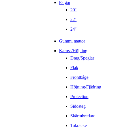
Fälgar
20''
22''
24''
Gummi mattor
Kaross/Höjning
Drag/Speglar
Flak
Frontbåge
Höjning/Fjädring
Protection
Sidosteg
Skärmbredare
Takräcke