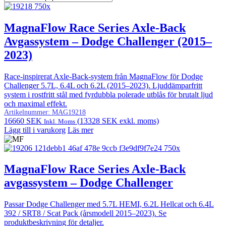
MagnaFlow Race Series Axle-Back
Avgassystem – Dodge Challenger (2015–
2023)
Race-inspirerat Axle-Back-system från MagnaFlow för Dodge
Challenger 5.7L, 6.4L och 6.2L (2015–2023). Ljuddämparfritt
system i rostfritt stål med fyrdubbla polerade utblås för brutalt ljud
och maximal effekt.
Artikelnummer:
MAG19218
16660
SEK
(
13328
SEK
exkl. moms)
Inkl. Moms
Lägg till i varukorg
Läs mer
MagnaFlow Race Series Axle-Back
avgassystem – Dodge Challenger
Passar Dodge Challenger med 5.7L HEMI, 6.2L Hellcat och 6.4L
392 / SRT8 / Scat Pack (årsmodell 2015–2023). Se
produktbeskrivning för detaljer.