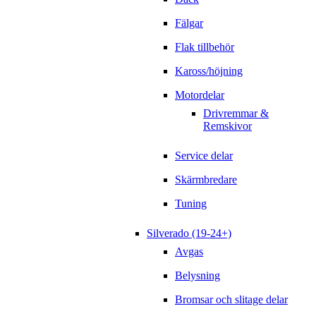
Fälgar
Flak tillbehör
Kaross/höjning
Motordelar
Drivremmar &
Remskivor
Service delar
Skärmbredare
Tuning
Silverado (19-24+)
Avgas
Belysning
Bromsar och slitage delar