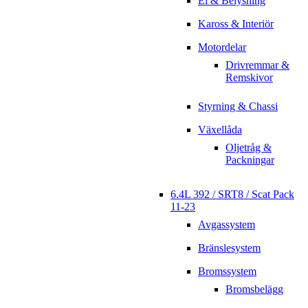
El & Belysning
Kaross & Interiör
Motordelar
Drivremmar &
Remskivor
Styrning & Chassi
Växellåda
Oljetråg &
Packningar
6.4L 392 / SRT8 / Scat Pack
11-23
Avgassystem
Bränslesystem
Bromssystem
Bromsbelägg