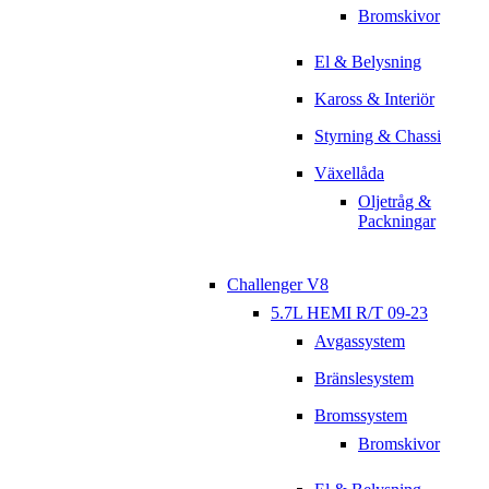
Bromskivor
El & Belysning
Kaross & Interiör
Styrning & Chassi
Växellåda
Oljetråg &
Packningar
Challenger V8
5.7L HEMI R/T 09-23
Avgassystem
Bränslesystem
Bromssystem
Bromskivor