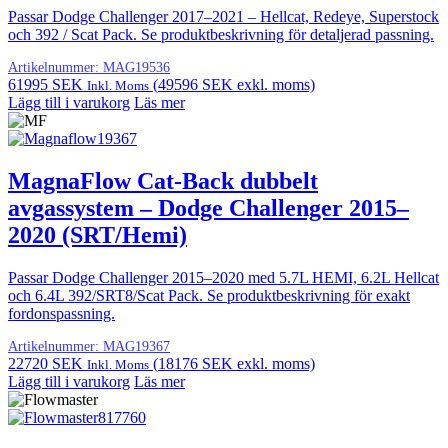
Passar Dodge Challenger 2017–2021 – Hellcat, Redeye, Superstock
och 392 / Scat Pack. Se produktbeskrivning för detaljerad passning.
Artikelnummer:
MAG19536
61995
SEK
(
49596
SEK
exkl. moms)
Inkl. Moms
Lägg till i varukorg
Läs mer
MagnaFlow Cat-Back dubbelt
avgassystem – Dodge Challenger 2015–
2020 (SRT/Hemi)
Passar Dodge Challenger 2015–2020 med 5.7L HEMI, 6.2L Hellcat
och 6.4L 392/SRT8/Scat Pack. Se produktbeskrivning för exakt
fordonspassning.
Artikelnummer:
MAG19367
22720
SEK
(
18176
SEK
exkl. moms)
Inkl. Moms
Lägg till i varukorg
Läs mer