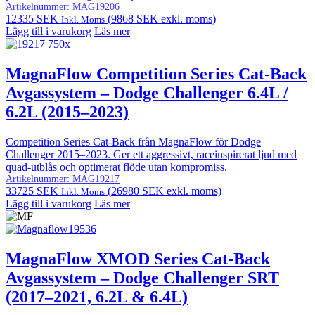
Artikelnummer:
MAG19206
12335
SEK
(
9868
SEK
exkl. moms)
Inkl. Moms
Lägg till i varukorg
Läs mer
MagnaFlow Competition Series Cat-Back
Avgassystem – Dodge Challenger 6.4L /
6.2L (2015–2023)
Competition Series Cat-Back från MagnaFlow för Dodge
Challenger 2015–2023. Ger ett aggressivt, raceinspirerat ljud med
quad-utblås och optimerat flöde utan kompromiss.
Artikelnummer:
MAG19217
33725
SEK
(
26980
SEK
exkl. moms)
Inkl. Moms
Lägg till i varukorg
Läs mer
MagnaFlow XMOD Series Cat-Back
Avgassystem – Dodge Challenger SRT
(2017–2021, 6.2L & 6.4L)