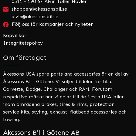
0511 - 190 67 Alvin Toller Hovler
shoppen@akessonsbil.se
alvin@akessonsbil.se
Följ oss för kampanjer och nyheter
Köpvillkor
Integritetspolicy
Om företaget
Åkessons USA spare parts and accessories är en del av
Åkessons Bil i Götene. Vi säljer bildelar för bl.a.
Corvette, Dodge, Challanger och RAM. Förutom
respektive märke har vi delar till de flesta USA-bilar
inom områdena brakes, tires & rims, protection,
service kits, styling, exhaust, flatbead accessories och
towing.
Åkessons Bil i Götene AB