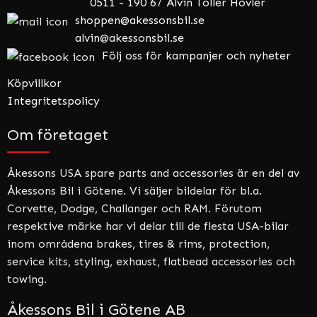
0511 - 190 67 Alvin Toller Hovler
shoppen@akessonsbil.se
alvin@akessonsbil.se
Följ oss för kampanjer och nyheter
Köpvillkor
Integritetspolicy
Om företaget
Åkessons USA spare parts and accessories är en del av
Åkessons Bil i Götene. Vi säljer bildelar för bl.a.
Corvette, Dodge, Challanger och RAM. Förutom
respektive märke har vi delar till de flesta USA-bilar
inom områdena brakes, tires & rims, protection,
service kits, styling, exhaust, flatbead accessories och
towing.
Åkessons Bil i Götene AB