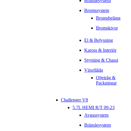
Bränslesystem
Bromssystem
Bromsbelägg
Bromskivor
El & Belysning
Kaross & Interiör
Styrning & Chassi
Växellåda
Oljetråg &
Packningar
Challenger V8
5.7L HEMI R/T 09-23
Avgassystem
Bränslesystem