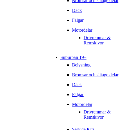
Bromsar och slitage delar
Däck
Fälgar
Motordelar
Drivremmar &
Remskivor
Suburban 19+
Belysning
Bromsar och slitage delar
Däck
Fälgar
Motordelar
Drivremmar &
Remskivor
Service Kits