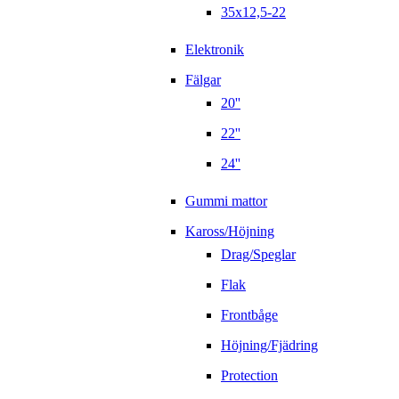
35x12,5-22
Elektronik
Fälgar
20''
22''
24''
Gummi mattor
Kaross/Höjning
Drag/Speglar
Flak
Frontbåge
Höjning/Fjädring
Protection