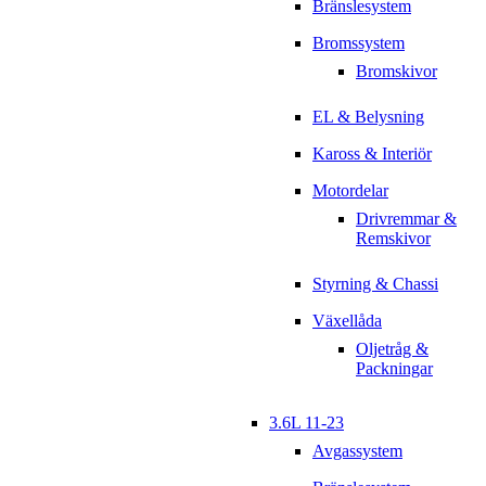
Bränslesystem
Bromssystem
Bromskivor
EL & Belysning
Kaross & Interiör
Motordelar
Drivremmar &
Remskivor
Styrning & Chassi
Växellåda
Oljetråg &
Packningar
3.6L 11-23
Avgassystem