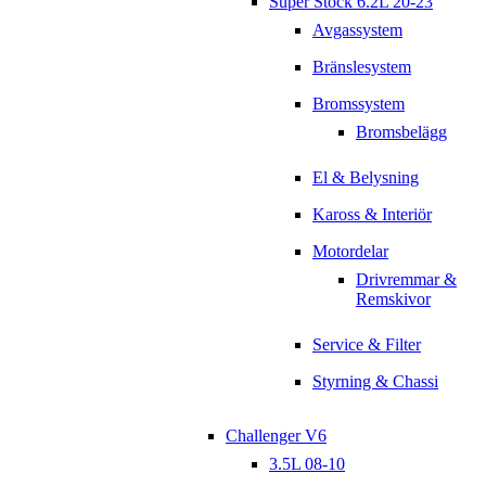
Super Stock 6.2L 20-23
Avgassystem
Bränslesystem
Bromssystem
Bromsbelägg
El & Belysning
Kaross & Interiör
Motordelar
Drivremmar &
Remskivor
Service & Filter
Styrning & Chassi
Challenger V6
3.5L 08-10