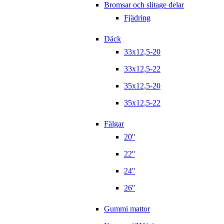
Bromsar och slitage delar
Fjädring
Däck
33x12,5-20
33x12,5-22
35x12,5-20
35x12,5-22
Fälgar
20''
22''
24''
26''
Gummi mattor