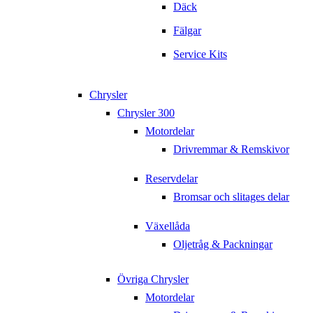
Däck
Fälgar
Service Kits
Chrysler
Chrysler 300
Motordelar
Drivremmar & Remskivor
Reservdelar
Bromsar och slitages delar
Växellåda
Oljetråg & Packningar
Övriga Chrysler
Motordelar