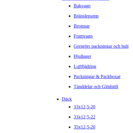
Bakvagn
Bränslepump
Bromsar
Framvagn
Grenrörs packningar och bult
Hjullager
Luftfjädring
Packningar & Packboxar
Tänddelar och Glödstift
Däck
33x12,5-20
33x12,5-22
35x12,5-20