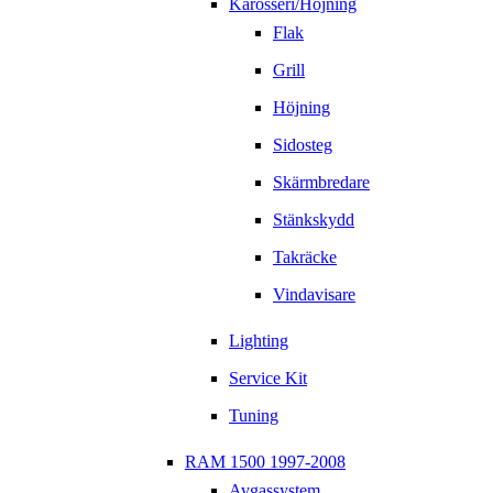
Karosseri/Höjning
Flak
Grill
Höjning
Sidosteg
Skärmbredare
Stänkskydd
Takräcke
Vindavisare
Lighting
Service Kit
Tuning
RAM 1500 1997-2008
Avgassystem