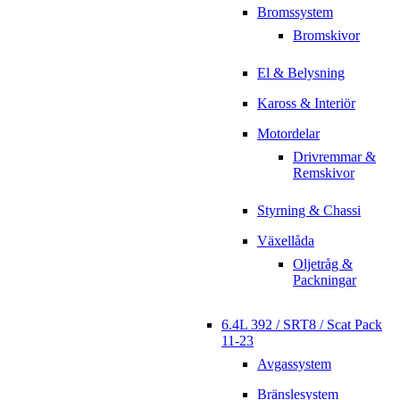
Bromssystem
Bromskivor
El & Belysning
Kaross & Interiör
Motordelar
Drivremmar &
Remskivor
Styrning & Chassi
Växellåda
Oljetråg &
Packningar
6.4L 392 / SRT8 / Scat Pack
11-23
Avgassystem
Bränslesystem