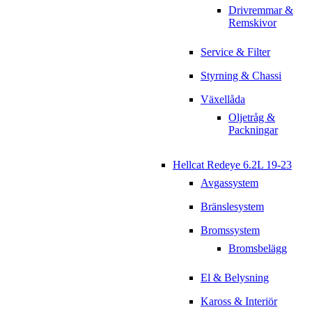
Drivremmar &
Remskivor
Service & Filter
Styrning & Chassi
Växellåda
Oljetråg &
Packningar
Hellcat Redeye 6.2L 19-23
Avgassystem
Bränslesystem
Bromssystem
Bromsbelägg
El & Belysning
Kaross & Interiör