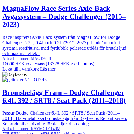
MagnaFlow Race Series Axle-Back
Avgassystem – Dodge Challenger (2015–
2023)
Race-inspirerat Axle-Back-system från MagnaFlow för Dodge
Challenger 5.7L, 6.4L och 6.2L (2015–2023). Ljuddämparfritt
system i rostfritt stål med fyrdubbla polerade utblås för brutalt ljud
och maximal effekt.
Artikelnummer:
MAG19218
16660
SEK
(
13328
SEK
exkl. moms)
Inkl. Moms
Lägg till i varukorg
Läs mer
Bromsbelägg Fram – Dodge Challenger
6.4L 392 / SRT8 / Scat Pack (2011–2018)
Passar Dodge Challenger 6.4L 392 / SRT8 / Scat Pack (2011–
2018). Halvmetalliska bromsbelägg från Raybestos Reliant-serien.
Se produktbeskrivning för detaljerad passning.
Artikelnummer:
RAYMGD1149M
795
SEK
(
636
SEK
exkl. moms)