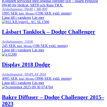
Komplett servicekit med original oljefilter och 7 quarts Pennzoil
0W40 för Hellcat, SRT8 och Ram TRX.
Artikelnummer:
0W40 + M0-899
1995
SEK
(
1596
SEK
exkl. moms)
Inkl. Moms
Lägg till i varukorg
Läs mer
Låsbart Tanklock – Dodge Challenger
Artikelnummer:
31836
245
SEK
(
196
SEK
exkl. moms)
Inkl. Moms
Lägg till i varukorg
Läs mer
Display 2018 Dodge
Artikelnummer:
DISPLAY 2018
4995
SEK
(
3996
SEK
exkl. moms)
Inkl. Moms
Lägg till i varukorg
Läs mer
Bakre Diffuser – Dodge Challenger 2015–
2023