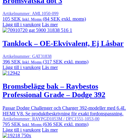
Bromsvätska dot 3
Artikelnummer:
AML1050-099
105
SEK
(
84
SEK
exkl. moms)
Inkl. Moms
Lägg till i varukorg
Läs mer
Tanklock – OE-Ekvivalent, Ej Låsbar
Artikelnummer:
GAT31838
396
SEK
(
317
SEK
exkl. moms)
Inkl. Moms
Lägg till i varukorg
Läs mer
Bromsbelägg bak – Raybestos
Professional Grade – Dodge 392
Passar Dodge Challenger och Charger 392-modeller med 6.4L
HEMI V8. Se produktbeskrivning för exakt fordonspassning.
Artikelnummer:
RAYPGD1053M / DFC1551-1053-00
795
SEK
(
636
SEK
exkl. moms)
Inkl. Moms
Lägg till i varukorg
Läs mer