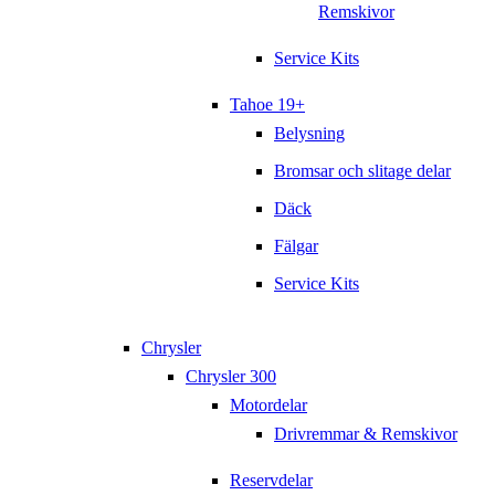
Remskivor
Service Kits
Tahoe 19+
Belysning
Bromsar och slitage delar
Däck
Fälgar
Service Kits
Chrysler
Chrysler 300
Motordelar
Drivremmar & Remskivor
Reservdelar