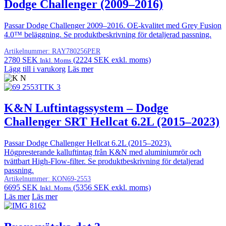
Dodge Challenger (2009–2016)
Passar Dodge Challenger 2009–2016. OE-kvalitet med Grey Fusion
4.0™ beläggning. Se produktbeskrivning för detaljerad passning.
Artikelnummer:
RAY780256PER
2780
SEK
(
2224
SEK
exkl. moms)
Inkl. Moms
Lägg till i varukorg
Läs mer
K&N Luftintagssystem – Dodge
Challenger SRT Hellcat 6.2L (2015–2023)
Passar Dodge Challenger Hellcat 6.2L (2015–2023).
Högpresterande kalluftintag från K&N med aluminiumrör och
tvättbart High-Flow-filter. Se produktbeskrivning för detaljerad
passning.
Artikelnummer:
KON69-2553
6695
SEK
(
5356
SEK
exkl. moms)
Inkl. Moms
Läs mer
Läs mer