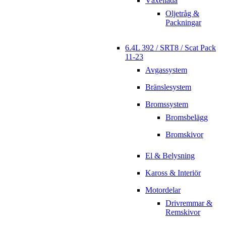
Växellåda
Oljetråg &
Packningar
6.4L 392 / SRT8 / Scat Pack
11-23
Avgassystem
Bränslesystem
Bromssystem
Bromsbelägg
Bromskivor
El & Belysning
Kaross & Interiör
Motordelar
Drivremmar &
Remskivor