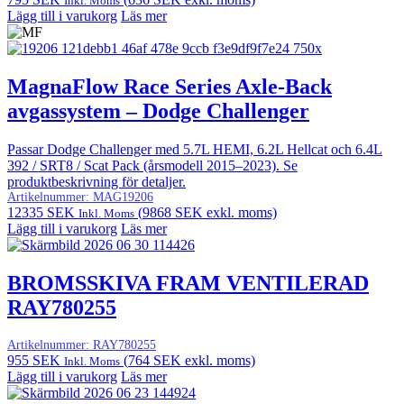
Inkl. Moms
Lägg till i varukorg
Läs mer
MagnaFlow Race Series Axle-Back
avgassystem – Dodge Challenger
Passar Dodge Challenger med 5.7L HEMI, 6.2L Hellcat och 6.4L
392 / SRT8 / Scat Pack (årsmodell 2015–2023). Se
produktbeskrivning för detaljer.
Artikelnummer:
MAG19206
12335
SEK
(
9868
SEK
exkl. moms)
Inkl. Moms
Lägg till i varukorg
Läs mer
BROMSSKIVA FRAM VENTILERAD
RAY780255
Artikelnummer:
RAY780255
955
SEK
(
764
SEK
exkl. moms)
Inkl. Moms
Lägg till i varukorg
Läs mer