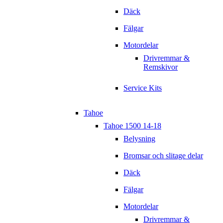
Däck
Fälgar
Motordelar
Drivremmar &
Remskivor
Service Kits
Tahoe
Tahoe 1500 14-18
Belysning
Bromsar och slitage delar
Däck
Fälgar
Motordelar
Drivremmar &