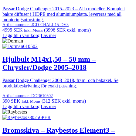
Passar Dodge Challenger 2015–2023 – Alla modeller. Komplett
bakre diffuser i HDPE med aluminiumplatta, levereras med all
monteringsutrustning.
Artikelnummer:
JGD-CHALL15-DV3
4995
SEK
(
3996
SEK
exkl. moms)
Inkl. Moms
Lägg till i varukorg
Läs mer
Hjulbult M14x1,50 – 50 mm –
Chrysler/Dodge 2005–2018
Passar Dodge Challenger 2008–2018, fram- och bakaxel. Se
produktbeskrivning för exakt passning.
Artikelnummer:
DOR610502
390
SEK
(
312
SEK
exkl. moms)
Inkl. Moms
Lägg till i varukorg
Läs mer
Bromsskiva – Raybestos Element3 –