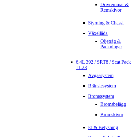
Drivremmar &
Remskivor
Styrning & Chassi
Växellåda
Oljetråg &
Packningar
6.4L 392 / SRT8 / Scat Pack
11-23
Avgassystem
Bränslesystem
Bromssystem
Bromsbelägg
Bromskivor
El & Belysning