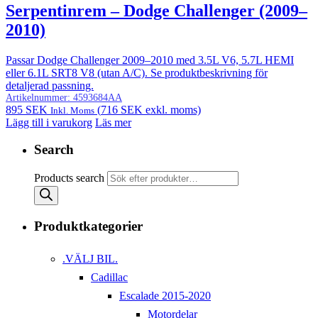
Serpentinrem – Dodge Challenger (2009–
2010)
Passar Dodge Challenger 2009–2010 med 3.5L V6, 5.7L HEMI
eller 6.1L SRT8 V8 (utan A/C). Se produktbeskrivning för
detaljerad passning.
Artikelnummer:
4593684AA
895
SEK
(
716
SEK
exkl. moms)
Inkl. Moms
Lägg till i varukorg
Läs mer
Search
Products search
Produktkategorier
.VÄLJ BIL.
Cadillac
Escalade 2015-2020
Motordelar