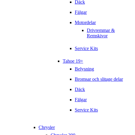
Däck
Fälgar
Motordelar
Drivremmar &
Remskivor
Service Kits
Tahoe 19+
Belysning
Bromsar och slitage delar
Däck
Fälgar
Service Kits
Chrysler