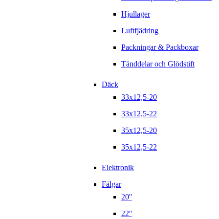
Hjullager
Luftfjädring
Packningar & Packboxar
Tänddelar och Glödstift
Däck
33x12,5-20
33x12,5-22
35x12,5-20
35x12,5-22
Elektronik
Fälgar
20''
22''