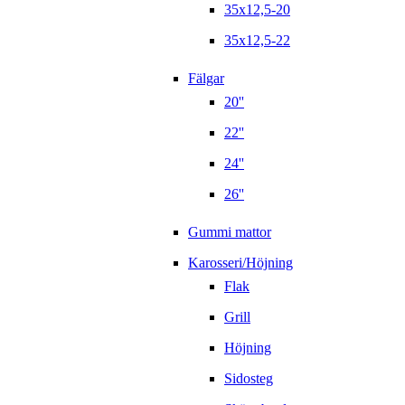
35x12,5-20
35x12,5-22
Fälgar
20''
22''
24''
26''
Gummi mattor
Karosseri/Höjning
Flak
Grill
Höjning
Sidosteg