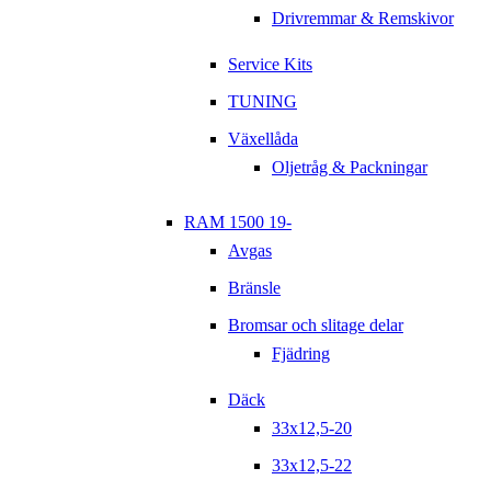
Drivremmar & Remskivor
Service Kits
TUNING
Växellåda
Oljetråg & Packningar
RAM 1500 19-
Avgas
Bränsle
Bromsar och slitage delar
Fjädring
Däck
33x12,5-20
33x12,5-22