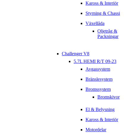
Kaross & Interiör
Styrning & Chassi
Växellåda
Oljetråg &
Packningar
Challenger V8
5.7L HEMI R/T 09-23
Avgassystem
Bränslesystem
Bromssystem
Bromskivor
El & Belysning
Kaross & Interiör
Motordelar