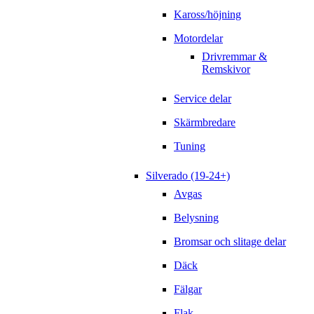
Kaross/höjning
Motordelar
Drivremmar &
Remskivor
Service delar
Skärmbredare
Tuning
Silverado (19-24+)
Avgas
Belysning
Bromsar och slitage delar
Däck
Fälgar
Flak