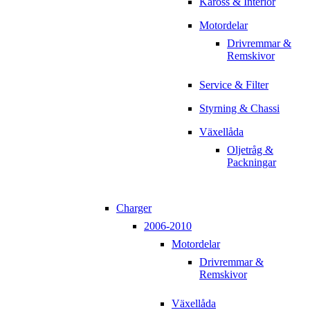
Kaross & Interiör
Motordelar
Drivremmar &
Remskivor
Service & Filter
Styrning & Chassi
Växellåda
Oljetråg &
Packningar
Charger
2006-2010
Motordelar
Drivremmar &
Remskivor
Växellåda