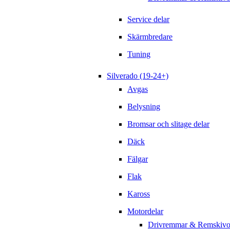
Service delar
Skärmbredare
Tuning
Silverado (19-24+)
Avgas
Belysning
Bromsar och slitage delar
Däck
Fälgar
Flak
Kaross
Motordelar
Drivremmar & Remskivo