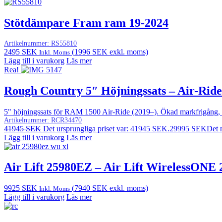
Stötdämpare Fram ram 19-2024
Artikelnummer:
RS55810
2495
SEK
(
1996
SEK
exkl. moms)
Inkl. Moms
Lägg till i varukorg
Läs mer
Rea!
Rough Country 5″ Höjningssats – Air-Ri
5" höjningssats för RAM 1500 Air-Ride (2019–). Ökad markfrigång, plats
Artikelnummer:
RCR34470
41945
SEK
Det ursprungliga priset var: 41945 SEK.
29995
SEK
Det 
Lägg till i varukorg
Läs mer
Air Lift 25980EZ – Air Lift WirelessONE 
9925
SEK
(
7940
SEK
exkl. moms)
Inkl. Moms
Lägg till i varukorg
Läs mer