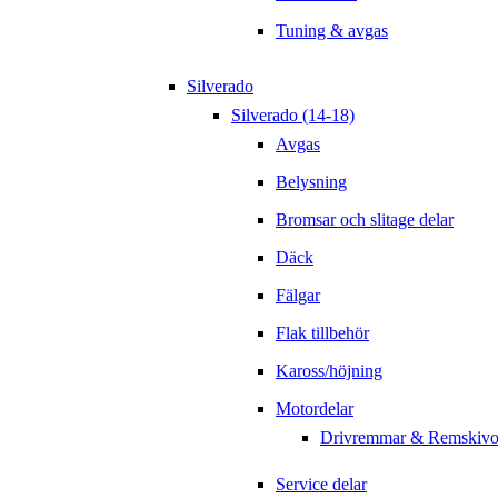
Tuning & avgas
Silverado
Silverado (14-18)
Avgas
Belysning
Bromsar och slitage delar
Däck
Fälgar
Flak tillbehör
Kaross/höjning
Motordelar
Drivremmar & Remskivo
Service delar