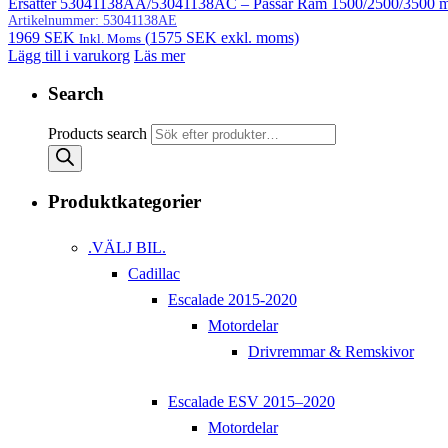
Ersätter 53041138AA/53041138AC – Passar Ram 1500/2500/3500 me
Artikelnummer:
53041138AE
1969
SEK
(
1575
SEK
exkl. moms)
Inkl. Moms
Lägg till i varukorg
Läs mer
Search
Products search
Produktkategorier
.VÄLJ BIL.
Cadillac
Escalade 2015-2020
Motordelar
Drivremmar & Remskivor
Escalade ESV 2015–2020
Motordelar