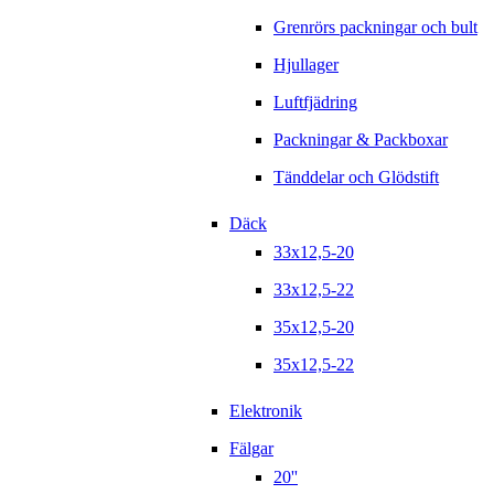
Grenrörs packningar och bult
Hjullager
Luftfjädring
Packningar & Packboxar
Tänddelar och Glödstift
Däck
33x12,5-20
33x12,5-22
35x12,5-20
35x12,5-22
Elektronik
Fälgar
20''