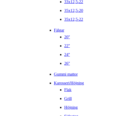
33x12,5-22
35x12,5-20
35x12,5-22
Fälgar
20''
22''
24''
26''
Gummi mattor
Karosseri/Höjning
Flak
Grill
Höjning