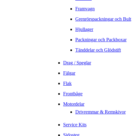
Framvagn
Grenrörspackningar och Bult
Hjullager
Packningar och Packboxar
Tänddelar och Glödstift
Drag / Speglar
Fälgar
Flak
Frontbåge
Motordelar
Drivremmar & Remskivor
Service Kits
Sidosteg