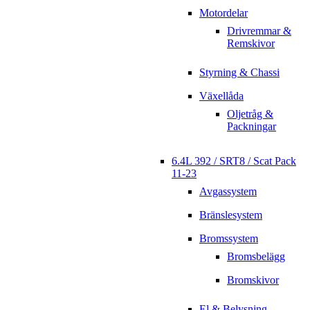
Motordelar
Drivremmar &
Remskivor
Styrning & Chassi
Växellåda
Oljetråg &
Packningar
6.4L 392 / SRT8 / Scat Pack
11-23
Avgassystem
Bränslesystem
Bromssystem
Bromsbelägg
Bromskivor
El & Belysning