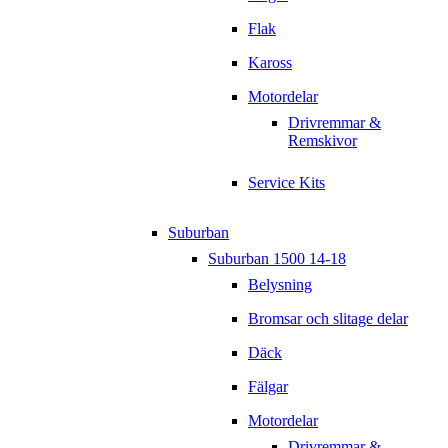
Flak
Kaross
Motordelar
Drivremmar &
Remskivor
Service Kits
Suburban
Suburban 1500 14-18
Belysning
Bromsar och slitage delar
Däck
Fälgar
Motordelar
Drivremmar &