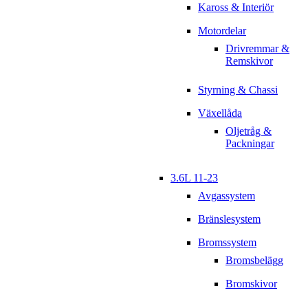
Kaross & Interiör
Motordelar
Drivremmar &
Remskivor
Styrning & Chassi
Växellåda
Oljetråg &
Packningar
3.6L 11-23
Avgassystem
Bränslesystem
Bromssystem
Bromsbelägg
Bromskivor