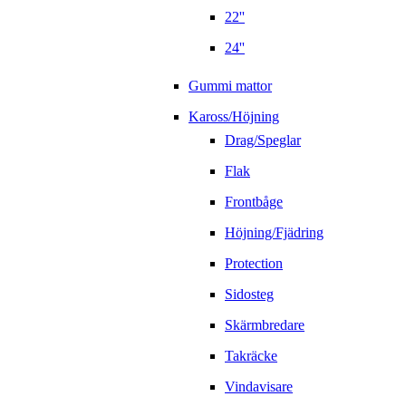
22''
24''
Gummi mattor
Kaross/Höjning
Drag/Speglar
Flak
Frontbåge
Höjning/Fjädring
Protection
Sidosteg
Skärmbredare
Takräcke
Vindavisare