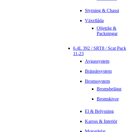
Styrning & Chassi
Växellåda
Oljetråg &
Packningar
6.4L 392 / SRT8 / Scat Pack
11-23
Avgassystem
Bränslesystem
Bromssystem
Bromsbelägg
Bromskivor
El & Belysning
Kaross & Interiör
Motordelar