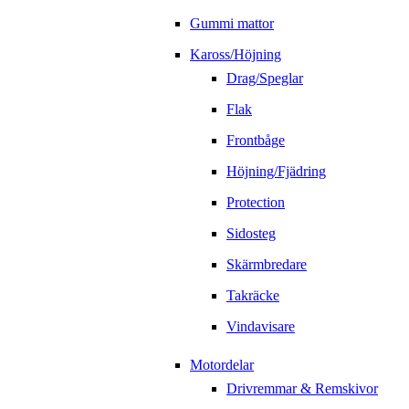
Gummi mattor
Kaross/Höjning
Drag/Speglar
Flak
Frontbåge
Höjning/Fjädring
Protection
Sidosteg
Skärmbredare
Takräcke
Vindavisare
Motordelar
Drivremmar & Remskivor