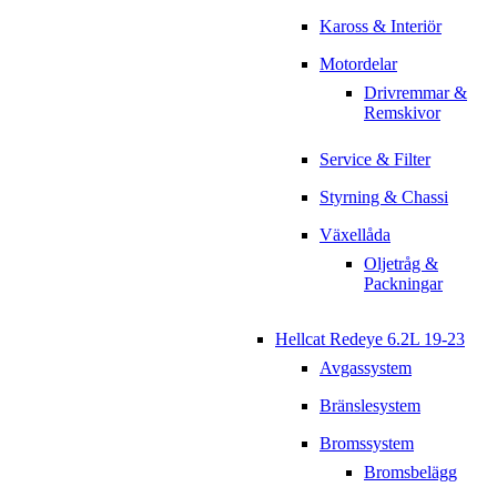
Kaross & Interiör
Motordelar
Drivremmar &
Remskivor
Service & Filter
Styrning & Chassi
Växellåda
Oljetråg &
Packningar
Hellcat Redeye 6.2L 19-23
Avgassystem
Bränslesystem
Bromssystem
Bromsbelägg