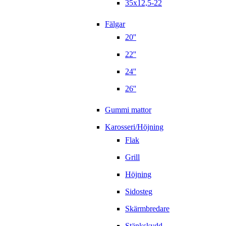
35x12,5-22
Fälgar
20''
22''
24''
26''
Gummi mattor
Karosseri/Höjning
Flak
Grill
Höjning
Sidosteg
Skärmbredare
Stänkskydd