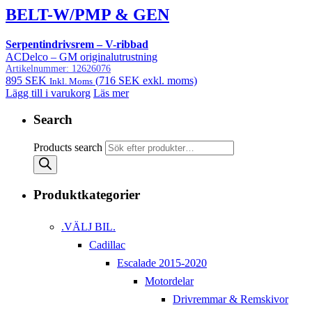
BELT-W/PMP & GEN
Serpentindrivsrem – V-ribbad
ACDelco – GM originalutrustning
Artikelnummer:
12626076
895
SEK
(
716
SEK
exkl. moms)
Inkl. Moms
Lägg till i varukorg
Läs mer
Search
Products search
Produktkategorier
.VÄLJ BIL.
Cadillac
Escalade 2015-2020
Motordelar
Drivremmar & Remskivor