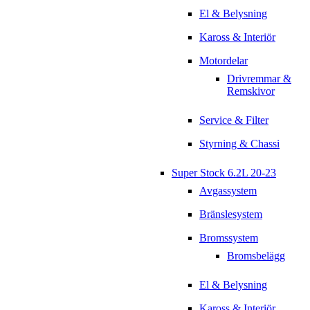
El & Belysning
Kaross & Interiör
Motordelar
Drivremmar &
Remskivor
Service & Filter
Styrning & Chassi
Super Stock 6.2L 20-23
Avgassystem
Bränslesystem
Bromssystem
Bromsbelägg
El & Belysning
Kaross & Interiör