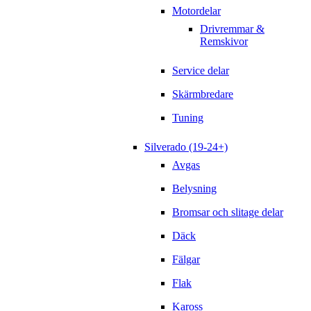
Motordelar
Drivremmar &
Remskivor
Service delar
Skärmbredare
Tuning
Silverado (19-24+)
Avgas
Belysning
Bromsar och slitage delar
Däck
Fälgar
Flak
Kaross