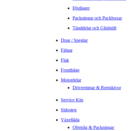
Hjullager
Packningar och Packboxar
Tänddelar och Glödstift
Drag / Speglar
Fälgar
Flak
Frontbåge
Motordelar
Drivremmar & Remskivor
Service Kits
Sidosteg
Växellåda
Oljetråg & Packningar