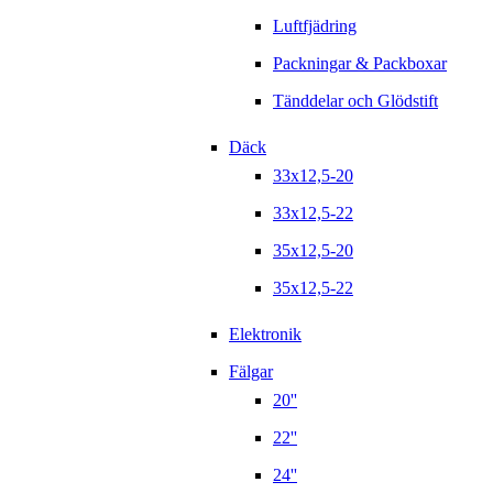
Luftfjädring
Packningar & Packboxar
Tänddelar och Glödstift
Däck
33x12,5-20
33x12,5-22
35x12,5-20
35x12,5-22
Elektronik
Fälgar
20''
22''
24''