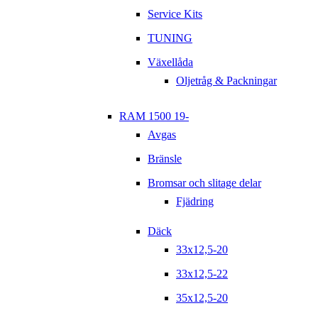
Service Kits
TUNING
Växellåda
Oljetråg & Packningar
RAM 1500 19-
Avgas
Bränsle
Bromsar och slitage delar
Fjädring
Däck
33x12,5-20
33x12,5-22
35x12,5-20