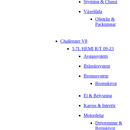
Styrning & Chassi
Växellåda
Oljetråg &
Packningar
Challenger V8
5.7L HEMI R/T 09-23
Avgassystem
Bränslesystem
Bromssystem
Bromskivor
El & Belysning
Kaross & Interiör
Motordelar
Drivremmar &
Remskivor