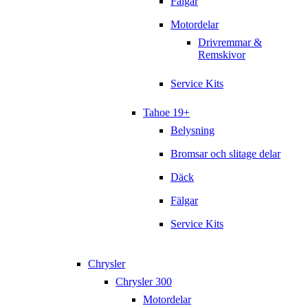
Fälgar
Motordelar
Drivremmar &
Remskivor
Service Kits
Tahoe 19+
Belysning
Bromsar och slitage delar
Däck
Fälgar
Service Kits
Chrysler
Chrysler 300
Motordelar