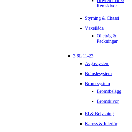
Drivremmar &
Remskivor
Styrning & Chassi
Växellåda
Oljetråg &
Packningar
3.6L 11-23
Avgassystem
Bränslesystem
Bromssystem
Bromsbelägg
Bromskivor
El & Belysning
Kaross & Interiör