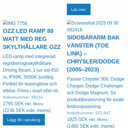
Läs mer
OZZ LED RAMP 88
SIDOBÄRARM BAK
WATT MED REG
VÄNSTER (TOE
SKYLTHÅLLARE OZZ
LINK) –
LED-ramp med integrerad
CHRYSLER/DODGE
registreringsskylthållare.
(2005–2023)
Driving Beam, 1 lux vid 450
m, IP69K, 5000K ljusfärg.
Passar Chrysler 300, Dodge
Perfekt för leasingbilar och
Charger, Dodge Challenger
elbilar. Finns i svart eller vit.
och Dodge Magnum. Se
Artikelnummer:
88216
produktbeskrivning för exakt
2795
SEK
Inkl. Moms
fordonspassning.
(
2236
SEK
exkl. moms)
Artikelnummer:
521-947
1825
SEK
Lägg till i varukorg
Inkl. Moms
(
1460
SEK
exkl. moms)