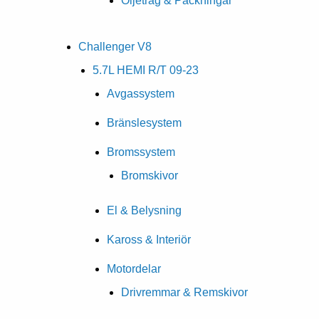
Oljetråg & Packningar
Challenger V8
5.7L HEMI R/T 09-23
Avgassystem
Bränslesystem
Bromssystem
Bromskivor
El & Belysning
Kaross & Interiör
Motordelar
Drivremmar & Remskivor