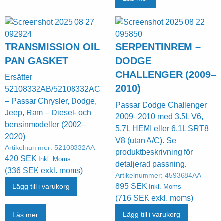
TRANSMISSION OIL
SERPENTINREM –
PAN GASKET
DODGE
CHALLENGER (2009–
Ersätter
2010)
52108332AB/52108332AC
– Passar Chrysler, Dodge,
Passar Dodge Challenger
Jeep, Ram – Diesel- och
2009–2010 med 3.5L V6,
bensinmodeller (2002–
5.7L HEMI eller 6.1L SRT8
2020)
V8 (utan A/C). Se
Artikelnummer:
52108332AA
produktbeskrivning för
420
SEK
Inkl. Moms
detaljerad passning.
(
336
SEK
exkl. moms)
Artikelnummer:
4593684AA
895
SEK
Lägg till i varukorg
Inkl. Moms
(
716
SEK
exkl. moms)
Lägg till i varukorg
Läs mer