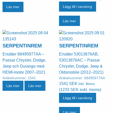
Lägg till i varukorg
Läs mer
Läs mer
SERPENTINREM
SERPENTINREM
Ersätter 68495977AA –
Ersätter 53013676AB,
Passar Chrysler, Dodge,
53013676AC – Passar
Jeep och Durango med
Chrysler, Dodge, Jeep &
HEMI‑motor 2007–2021
Oldsmobile (2012–2021)
Artikelnummer:
1541
Artikelnummer:
68495977AA
1541
SEK
Inkl. Moms
Läs mer
Läs mer
(
1233
SEK
exkl. moms)
Lägg till i varukorg
Läs mer