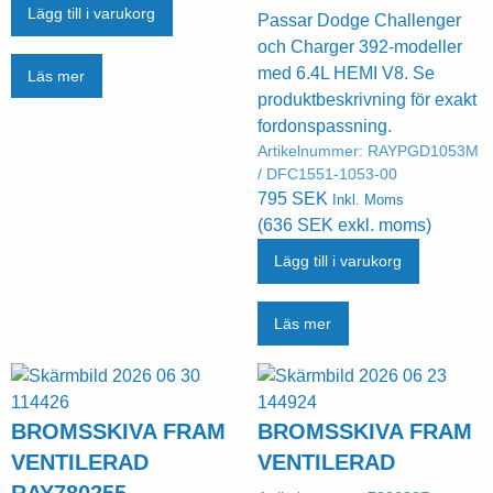
Lägg till i varukorg
Passar Dodge Challenger
och Charger 392-modeller
med 6.4L HEMI V8. Se
Läs mer
produktbeskrivning för exakt
fordonspassning.
Artikelnummer:
RAYPGD1053M
/ DFC1551-1053-00
795
SEK
Inkl. Moms
(
636
SEK
exkl. moms)
Lägg till i varukorg
Läs mer
BROMSSKIVA FRAM
BROMSSKIVA FRAM
VENTILERAD
VENTILERAD