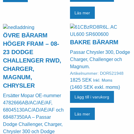
Läs mer
ÖVRE BÄRARM
BAKRE BÄRARM
HÖGER FRAM – 08-
23 DODGE
Passar Chrysler 300, Dodge
Charger, Challenger och
CHALLENGER RWD,
Magnum.
CHARGER,
Artikelnummer:
DOR521948
MAGNUM,
1825
SEK
Inkl. Moms
CHRYSLER
(
1460
SEK
exkl. moms)
Ersätter Mopar OE-nummer
Lägg till i varukorg
4782666AB/AC/AE/AF,
68045130AC/AD/AE/AF och
Läs mer
68487350AA – Passar
Dodge Challenger, Charger,
Chrysler 300 och Dodge