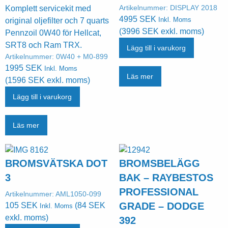
Artikelnummer:
DISPLAY 2018
Komplett servicekit med
4995
SEK
Inkl. Moms
original oljefilter och 7 quarts
(
3996
SEK
exkl. moms)
Pennzoil 0W40 för Hellcat,
SRT8 och Ram TRX.
Lägg till i varukorg
Artikelnummer:
0W40 + M0-899
1995
SEK
Inkl. Moms
Läs mer
(
1596
SEK
exkl. moms)
Lägg till i varukorg
Läs mer
BROMSVÄTSKA DOT
BROMSBELÄGG
3
BAK – RAYBESTOS
PROFESSIONAL
Artikelnummer:
AML1050-099
GRADE – DODGE
105
SEK
(
84
SEK
Inkl. Moms
exkl. moms)
392