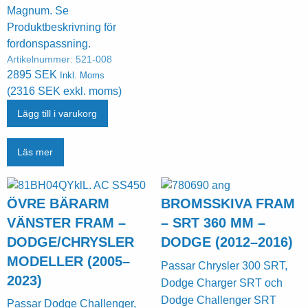
Magnum. Se
Produktbeskrivning för
fordonspassning.
Artikelnummer:
521-008
2895
SEK
Inkl. Moms
(
2316
SEK
exkl. moms)
Lägg till i varukorg
Läs mer
ÖVRE BÄRARM
BROMSSKIVA FRAM
VÄNSTER FRAM –
– SRT 360 MM –
DODGE/CHRYSLER
DODGE (2012–2016)
MODELLER (2005–
Passar Chrysler 300 SRT,
2023)
Dodge Charger SRT och
Dodge Challenger SRT
Passar Dodge Challenger,