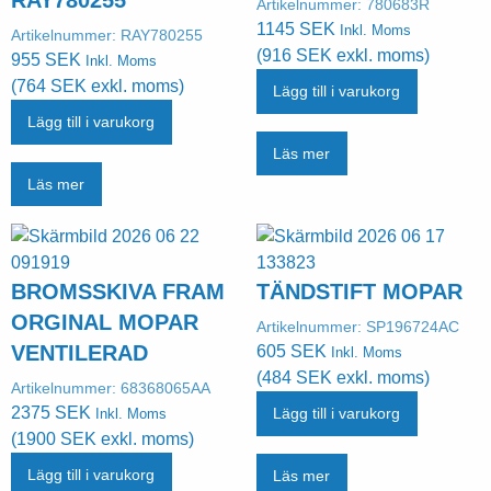
RAY780255
Artikelnummer:
780683R
1145
SEK
Inkl. Moms
Artikelnummer:
RAY780255
(
916
SEK
exkl. moms)
955
SEK
Inkl. Moms
(
764
SEK
exkl. moms)
Lägg till i varukorg
Lägg till i varukorg
Läs mer
Läs mer
BROMSSKIVA FRAM
TÄNDSTIFT MOPAR
ORGINAL MOPAR
Artikelnummer:
SP196724AC
VENTILERAD
605
SEK
Inkl. Moms
(
484
SEK
exkl. moms)
Artikelnummer:
68368065AA
2375
SEK
Lägg till i varukorg
Inkl. Moms
(
1900
SEK
exkl. moms)
Lägg till i varukorg
Läs mer