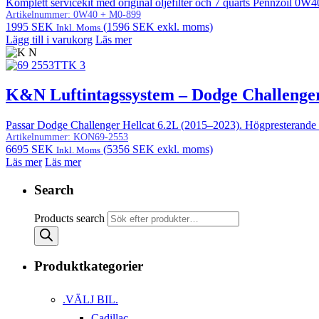
Komplett servicekit med original oljefilter och 7 quarts Pennzoil 0
Artikelnummer:
0W40 + M0-899
1995
SEK
(
1596
SEK
exkl. moms)
Inkl. Moms
Lägg till i varukorg
Läs mer
K&N Luftintagssystem – Dodge Challenger
Passar Dodge Challenger Hellcat 6.2L (2015–2023). Högpresterande ka
Artikelnummer:
KON69-2553
6695
SEK
(
5356
SEK
exkl. moms)
Inkl. Moms
Läs mer
Läs mer
Search
Products search
Produktkategorier
.VÄLJ BIL.
Cadillac