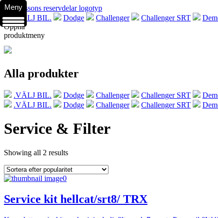
Meny
.VÄLJ BIL.
Dodge
Challenger
Challenger SRT
Demo
Öppna
produktmeny
Alla produkter
.VÄLJ BIL.
Dodge
Challenger
Challenger SRT
Demo
.VÄLJ BIL.
Dodge
Challenger
Challenger SRT
Demo
Service & Filter
Showing all 2 results
Service kit hellcat/srt8/ TRX