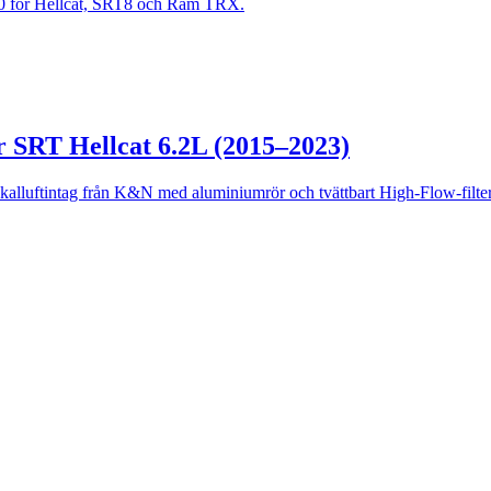
W40 för Hellcat, SRT8 och Ram TRX.
 SRT Hellcat 6.2L (2015–2023)
lluftintag från K&N med aluminiumrör och tvättbart High-Flow-filter.