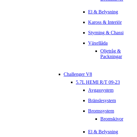
El & Belysning
Kaross & Interiör
Styrning & Chassi
Växellåda
Oljetråg &
Packningar
Challenger V8
5.7L HEMI R/T 09-23
Avgassystem
Bränslesystem
Bromssystem
Bromskivor
El & Belysning