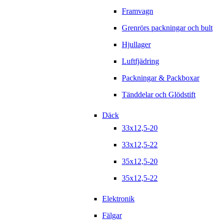
Framvagn
Grenrörs packningar och bult
Hjullager
Luftfjädring
Packningar & Packboxar
Tänddelar och Glödstift
Däck
33x12,5-20
33x12,5-22
35x12,5-20
35x12,5-22
Elektronik
Fälgar