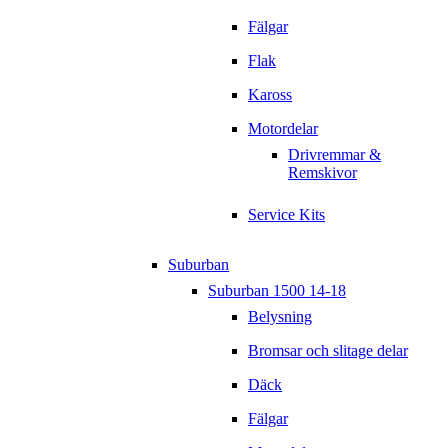
Fälgar
Flak
Kaross
Motordelar
Drivremmar &
Remskivor
Service Kits
Suburban
Suburban 1500 14-18
Belysning
Bromsar och slitage delar
Däck
Fälgar