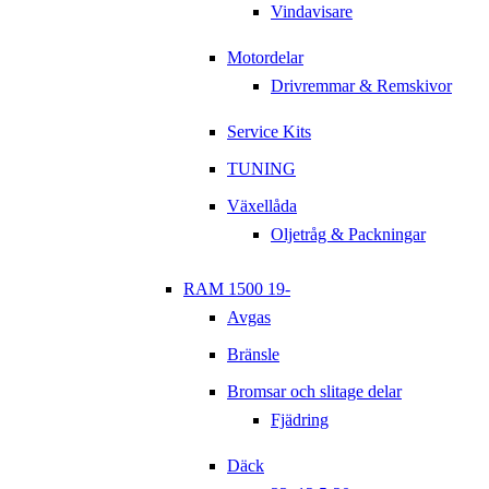
Vindavisare
Motordelar
Drivremmar & Remskivor
Service Kits
TUNING
Växellåda
Oljetråg & Packningar
RAM 1500 19-
Avgas
Bränsle
Bromsar och slitage delar
Fjädring
Däck