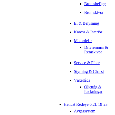
Bromsbelägg
Bromskivor
El & Belysning
Kaross & Interiör
Motordelar
Drivremmar &
Remskivor
Service & Filter
Styrning & Chassi
Växellåda
Oljetråg &
Packningar
Hellcat Redeye 6.2L 19-23
Avgassystem