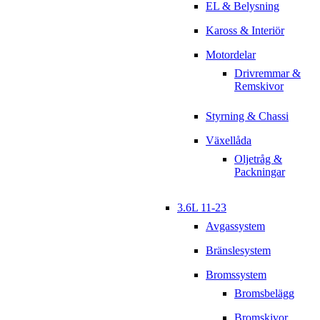
EL & Belysning
Kaross & Interiör
Motordelar
Drivremmar &
Remskivor
Styrning & Chassi
Växellåda
Oljetråg &
Packningar
3.6L 11-23
Avgassystem
Bränslesystem
Bromssystem
Bromsbelägg
Bromskivor