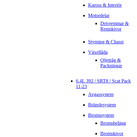
Kaross & Interiör
Motordelar
Drivremmar &
Remskivor
Styrning & Chassi
Växellåda
Oljetråg &
Packningar
6.4L 392 / SRT8 / Scat Pack
11-23
Avgassystem
Bränslesystem
Bromssystem
Bromsbelägg
Bromskivor