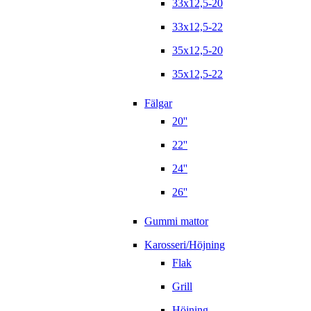
33x12,5-20
33x12,5-22
35x12,5-20
35x12,5-22
Fälgar
20''
22''
24''
26''
Gummi mattor
Karosseri/Höjning
Flak
Grill
Höjning