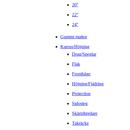
20''
22''
24''
Gummi mattor
Kaross/Höjning
Drag/Speglar
Flak
Frontbåge
Höjning/Fjädring
Protection
Sidosteg
Skärmbredare
Takräcke