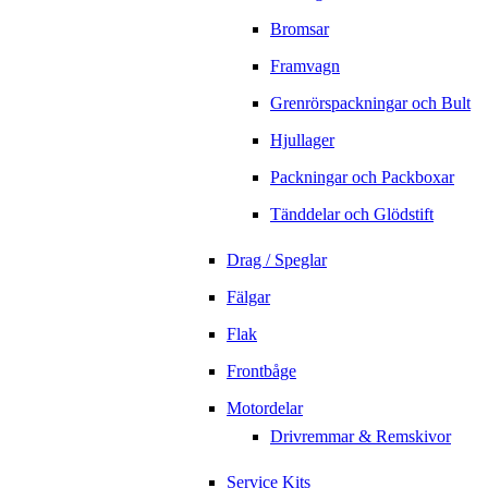
Bromsar
Framvagn
Grenrörspackningar och Bult
Hjullager
Packningar och Packboxar
Tänddelar och Glödstift
Drag / Speglar
Fälgar
Flak
Frontbåge
Motordelar
Drivremmar & Remskivor
Service Kits